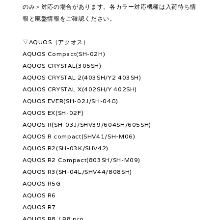
のみ＞対応の場合があります。各カラー対応機種は入荷待ち情
報と廃盤情報をご確認ください。
▽AQUOS（アクオス）
AQUOS Compact(SH-02H)
AQUOS CRYSTAL(305SH)
AQUOS CRYSTAL 2(403SH/Y2 403SH)
AQUOS CRYSTAL X(402SH/Y 402SH)
AQUOS EVER(SH-02J/SH-04G)
AQUOS EX(SH-02F)
AQUOS R(SH-03J/SHV39/604SH/605SH)
AQUOS R compact(SHV41/SH-M06)
AQUOS R2(SH-03K/SHV42)
AQUOS R2 Compact(803SH/SH-M09)
AQUOS R3(SH-04L/SHV44/808SH)
AQUOS R5G
AQUOS R6
AQUOS R7
AQUOS R8 / R8 pro