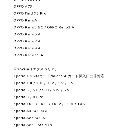
OPPO A73
OPPO Find X3 Pro
OPPO RenoA
OPPO Reno3 5G / OPPO Reno3 A
OPPO Reno5 A
OPPO Reno7 A
OPPO Reno9 A
OPPO Reno11 A
▽Xperia（エクスペリア）
Xperia 1※SIMカード/microSDカード挿入口に非対応
Xperia 1 II / 1 Ⅲ / 1 IV / 1 V / 1 VI
Xperia 5 / 5 II / 5 III / 5 IV / 5 V
Xperia 8 / 8 Lite
Xperia 10 II / 10 III / 10 IV / 10 V / 10 VI
Xperia A4 SO-04G
Xperia Ace SO-02L
Xperia Ace II SO-41B