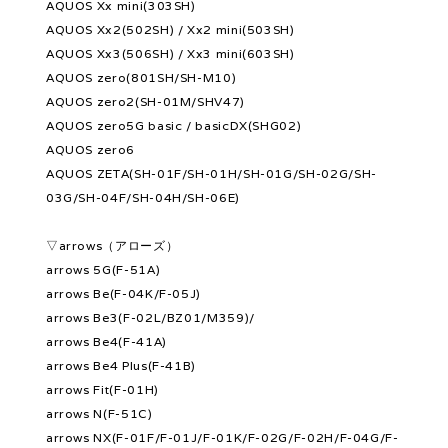
AQUOS Xx mini(303SH)
AQUOS Xx2(502SH) / Xx2 mini(503SH)
AQUOS Xx3(506SH) / Xx3 mini(603SH)
AQUOS zero(801SH/SH-M10)
AQUOS zero2(SH-01M/SHV47)
AQUOS zero5G basic / basicDX(SHG02)
AQUOS zero6
AQUOS ZETA(SH-01F/SH-01H/SH-01G/SH-02G/SH-
03G/SH-04F/SH-04H/SH-06E)
▽arrows（アローズ）
arrows 5G(F-51A)
arrows Be(F-04K/F-05J)
arrows Be3(F-02L/BZ01/M359)/
arrows Be4(F-41A)
arrows Be4 Plus(F-41B)
arrows Fit(F-01H)
arrows N(F-51C)
arrows NX(F-01F/F-01J/F-01K/F-02G/F-02H/F-04G/F-