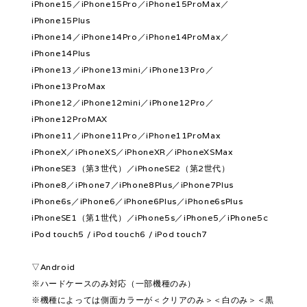
iPhone15／iPhone15Pro／iPhone15ProMax／
iPhone15Plus
iPhone14／iPhone14Pro／iPhone14ProMax／
iPhone14Plus
iPhone13／iPhone13mini／iPhone13Pro／
iPhone13ProMax
iPhone12／iPhone12mini／iPhone12Pro／
iPhone12ProMAX
iPhone11／iPhone11Pro／iPhone11ProMax
iPhoneX／iPhoneXS／iPhoneXR／iPhoneXSMax
iPhoneSE3（第3世代）／iPhoneSE2（第2世代）
iPhone8／iPhone7／iPhone8Plus／iPhone7Plus
iPhone6s／iPhone6／iPhone6Plus／iPhone6sPlus
iPhoneSE1（第1世代）／iPhone5s／iPhone5／iPhone5c
iPod touch5 / iPod touch6 / iPod touch7
▽Android
※ハードケースのみ対応（一部機種のみ）
※機種によっては側面カラーが＜クリアのみ＞＜白のみ＞＜黒