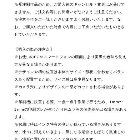
※受注制作品のため、ご購入後のキャンセル・変更はお受けで
きません。ご注文内容にお間違いがないようご注意ください。
※注意事項をご一読くださいますようお願いいたします。な
お、ご購入いただいた時点で内容にご了承いただいたものとさ
せていただきます。
【購入の際の注意点】
※お使いのPCやスマートフォンの画面により実際の色味や見え
方が異なる場合があります。
※デザインや柄の位置は本体のサイズ・形状に合わせてバラン
ス良く配置するため、サイズ感は多少異なります。
※カメラ穴によりデザインの一部がカットされる場合がありま
す。
※印刷機に設置する際、一点一点手作業で行うため、1mm〜
3mmの印刷ズレが生じたり色ムラ等の個体差が出る場合があり
ます。
※お届け時はインク特有の臭いが残っている場合があります
が、徐々に消えていきます。気になる場合はしばらく風通しの
良い場所に置いていただくと薄れていきます。