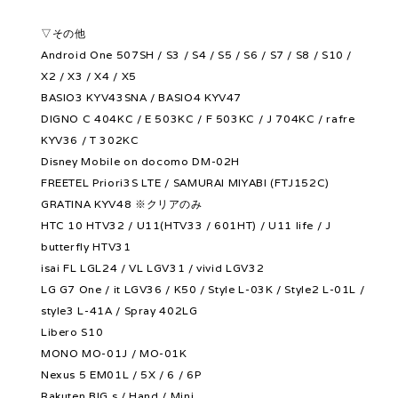
▽その他
Android One 507SH / S3 / S4 / S5 / S6 / S7 / S8 / S10 /
X2 / X3 / X4 / X5
BASIO3 KYV43SNA / BASIO4 KYV47
DIGNO C 404KC / E 503KC / F 503KC / J 704KC / rafre
KYV36 / T 302KC
Disney Mobile on docomo DM-02H
FREETEL Priori3S LTE / SAMURAI MIYABI (FTJ152C)
GRATINA KYV48 ※クリアのみ
HTC 10 HTV32 / U11(HTV33 / 601HT) / U11 life / J
butterfly HTV31
isai FL LGL24 / VL LGV31 / vivid LGV32
LG G7 One / it LGV36 / K50 / Style L-03K / Style2 L-01L /
style3 L-41A / Spray 402LG
Libero S10
MONO MO-01J / MO-01K
Nexus 5 EM01L / 5X / 6 / 6P
Rakuten BIG s / Hand / Mini