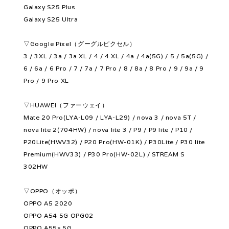
Galaxy S25 Plus
Galaxy S25 Ultra
▽Google Pixel（グーグルピクセル）
3 / 3XL / 3a / 3a XL / 4 / 4 XL / 4a / 4a(5G) / 5 / 5a(5G) /
6 / 6a / 6 Pro / 7 / 7a / 7 Pro / 8 / 8a / 8 Pro / 9 / 9a / 9
Pro / 9 Pro XL
▽HUAWEI（ファーウェイ）
Mate 20 Pro(LYA-L09 / LYA-L29) / nova 3 / nova 5T /
nova lite 2(704HW) / nova lite 3 / P9 / P9 lite / P10 /
P20Lite(HWV32) / P20 Pro(HW-01K) / P30Lite / P30 lite
Premium(HWV33) / P30 Pro(HW-02L) / STREAM S
302HW
▽OPPO（オッポ）
OPPO A5 2020
OPPO A54 5G OPG02
OPPO A55s 5G