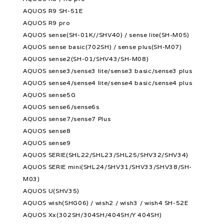
AQUOS R9 SH-51E
AQUOS R9 pro
AQUOS sense(SH-01K//SHV40) / sense lite(SH-M05)
AQUOS sense basic(702SH) / sense plus(SH-M07)
AQUOS sense2(SH-01/SHV43/SH-M08)
AQUOS sense3/sense3 lite/sense3 basic/sense3 plus
AQUOS sense4/sense4 lite/sense4 basic/sense4 plus
AQUOS sense5G
AQUOS sense6/sense6s
AQUOS sense7/sense7 Plus
AQUOS sense8
AQUOS sense9
AQUOS SERIE(SHL22/SHL23/SHL25/SHV32/SHV34)
AQUOS SERIE mini(SHL24/SHV31/SHV33/SHV38/SH-
M03)
AQUOS U(SHV35)
AQUOS wish(SHG06) / wish2 / wish3 / wish4 SH-52E
AQUOS Xx(302SH/304SH/404SH/Y 404SH)