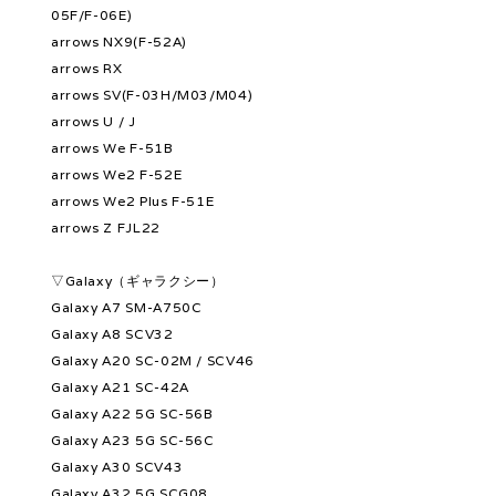
05F/F-06E)
arrows NX9(F-52A)
arrows RX
arrows SV(F-03H/M03/M04)
arrows U / J
arrows We F-51B
arrows We2 F-52E
arrows We2 Plus F-51E
arrows Z FJL22
▽Galaxy（ギャラクシー）
Galaxy A7 SM-A750C
Galaxy A8 SCV32
Galaxy A20 SC-02M / SCV46
Galaxy A21 SC-42A
Galaxy A22 5G SC-56B
Galaxy A23 5G SC-56C
Galaxy A30 SCV43
Galaxy A32 5G SCG08