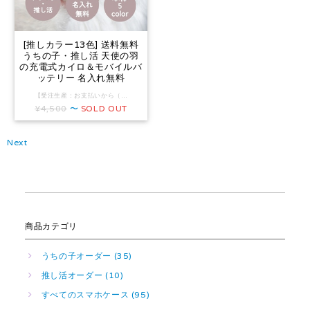
[推しカラー13色] 送料無料
うちの子・推し活 天使の羽
の充電式カイロ＆モバイルバ
ッテリー 名入れ無料
【受注生産：お支払いから（名入れ・写真加工等オーダー商品は仕上がり見本の確認後）10営業日以内に発送予定】 ※年末年始・ゴールデンウィーク・お盆期間や連休前後は、発送まで通常よりお時間をいただきます（目安+5営業日前後） ▼ご注文後、当店からのメールが届かないお客様へ https://www.design-store.net/blog/2023/02/11/151614 ▼入荷待ち情報 https://www.design-store.net/blog/2022/07/23/174113 天使の翼と天使の輪のイラストに、うちの子・愛犬・愛猫・ペット・推しの名前を入れて世界にひとつの充電式カイロ＆モバイルバッテリーに。 英字でネーム入れします。 ※名入れ文字入れ無料 推し活にもオススメ◎ 好きなアイドル、アーティスト、K-POP、漫画アニメの推しの名前を入れて推し活に◎ 本体カラーは5色から、天使の色と文字色は推しメンバーカラーに合わせて13色から選べます♪ 繰り返し使えてエコな充電式カイロは(電気カイロ)は寒い季節にピッタリ◎ さらにモバイルバッテリーとしても使えるので1年中使えてお得◎ 電源を入れたら約5秒で暖かくなる快適仕様に安全機能付きかつ簡単操作でお子様からお年寄りの方まで安心◎ コンパクトな軽量設計で持ち運びもらくらくのストラップホール付き◎ ▼ご利用手順 確認用画像をメールにてお送りいたしますのでご確認ください。 ▼利用可能な文字 ・アルファベット（大文字は頭文字のみ） ・数字 ・記号 ※すべて半角のみ ▼文字数 10文字以内推奨 ▼文字色 黒・白・ピンク・水色・ラベンダー・緑・赤・青・黄色・紫・オレンジ・黄緑・ゴールド ※文字数は少ない方がバランスが良いデザインとなります。文字数によってサイズを調整します。 ※入力いただいた文字でお作りしますので誤字脱字・大小文字にご注意ください。 ※修正は1回まで #セミオーダー #カスタムオーダー #誕生日プレゼント #母の日 #父の日 #敬老の日 #クリスマスギフト #バレンタインデー #ホワイトデー #レディース #メンズ #電気カイロ #充電器 #おそろい #おしゃれ #ネーム入れ #英字 #羽根 #秋 #冬 #春 #うちの子グッズ #うちの子オーダー ▼入荷待ち情報 https://www.design-store.net/blog/2022/07/23/174113 ▼仕様詳細・取扱説明書ダウンロード（最新版） https://www.design-store.net/blog/2022/12/30/230308 ※商品に紙の取扱説明書は同梱しておりません。 ▼仕様 ・繰り返し使えてエコな充電式カイロ ・コンパクトな軽量設計で持ち運びもらくらく ・電源を入れたら約5秒で暖かくなる快適仕様 ・安全設計かつ簡単操作でお子様からお年寄りの方まで安心 ・モバイルバッテリーとしても使用可能（デバイス充電中にもカイロとして使用可能） ・安全機能付き（過電流、過電圧、加熱、ショート防止等） ・ストラップホール付き ・Type-C USBケーブル付属 ・PSEマーク（電気用品安全法）認証済み ▼カラー ピンク、ゴールド、ブルー、シルバー、ブラック ▼サイズ 本体：約75×75×24mm USBケーブル：約30cm ▼重さ 140g ▼性能 低温(40〜45℃) 約8時間使用可能 中温(45〜50℃) 約6.5時間使用可能 高温(50〜55℃) 約4時間使用可能 ▼付属品 USBケーブル（Type-C） ▼操作方法 ※充電してからご使用ください ▽電源を入れる方法 電源ボタン長押しすると電源がONになり、赤色ランプが1つ点灯（低温） ▽温度調整方法 赤色ランプ点灯状態で電源ボタンを押すと３段階の温度調節が可能 ▽電源を切る方法 電源ボタン長押しすると電源がOFFになります ▼注意事項 ・詳細は「取扱説明書」をご覧の上お求めください。 ・低温やけどにご注意ください。 ・バッグなどに入れているうちにスイッチが入る場合がございますのでご注意ください。 ・発熱など、製品に異常を感じた場合は、ただちにご使用をおやめください。 ・お子様が本体や付属品を飲み込んだ場合は、ただちに医療機関で治療を受けてください。 ・漏れた電解液が肌についたり目に入った場合は、こすらずに水で洗ってから、ただちに医療機関で治療を受けてください。 ・長時間使用しなかった場合、再使用の前にUSB出入力口などから汚れを取り除いてください。 ・温度が使用環境によって異なる場合もございます。 ・１時間に１回程度肌の状態に異常がないか確認し、異常があった場合はすぐに使用を中止してください。 ・熱いと感じたらすぐに使用を中止してください。 ・就寝時は使用しないでください。 ・肌の弱い方、子どもや身体の不自由な方、意思表示のできない方の使用は控えてください。 ・下着など薄い衣類の上から使用する場合は特に注意してください。 ・コタツ、ストーブなどの暖房器具の近くでは使用しないでください。 ・改造や、本来の目的以外のご使用、強い衝撃などはお控えください。 ★ご注文の前に★ ※改良や廃盤により予告なく変更させていただく場合がございます。 ※タイミングによっては在庫切れ・入荷待ちの場合があります。 ※受注制作品のため、ご購入後のキャンセル・変更はお受けできません。ご注文内容にお間違いがないようご注意ください。 ※注意事項をご一読くださいますようお願いいたします。なお、ご購入いただいた時点で内容にご了承いただいたものとさせていただきます。 【購入の際の注意点】 ※お使いのPCやスマートフォンの画面により実際のアイテムと色味や見え方が異なる場合があります。 ※印刷機に設置する際、一点一点手作業で行うため、1mm〜3mmの印刷ズレが生じたり色ムラ等の個体差が出る場合があります。 ※デザインや柄の位置はサイズ・形状に合わせてバランス良く配置するため、サイズ感は多少異なります。 ※お届け時はインク特有の臭いが残っている場合がありますが、徐々に消えていきますのでご安心ください。気になる場合はしばらく風通しの良い場所に置いていただくと薄れていきます。 ※アルコールや薬品等の液体が付着、また、摩擦や熱等により色落ちや変色、変質する場合がありますのでご注意ください。 【配送について】 ※サイズ制限があるため簡易梱包となります。また、配送方法は追跡番号付きのお任せ配送となります（ネコポス、宅急便コンパクト、レターパックプラス、特定記録付き定形外郵便等） ※年末年始・ゴールデンウィーク・お盆期間等の長期連休中とその前後は、発送まで通常よりお時間をいただきます（目安+5営業日前後） ※発送までの日数は目安です。ご注文状況や制作状況により前後することがあります。 ※ご注文内容によって配送方法を変更してお届けする場合があります。 ※発送日ならびに配送業者のご指定は承っておりません。 ※他の作品と同時にご注文いただいた場合、発送までの日数がもっとも遅いものと同梱、または複数に分かれてのお届けとなります。お急ぎのものは個別にご注文ください。 ※お届け先のご住所・建物名・お部屋番号等に誤表記がありますと、不着またはお届けに大幅な遅延が生じる場合があります。 ※宛先誤表記や長期不在により作品が返送された場合、再発送にかかる送料と手数料はお客様のご負担となりますので、ご了承ください。 ※完全受注製作となっております。発送遅延が生じた場合や、お客さま都合によるご注文のキャンセル・返品・交換を承ることはできかねます。 ※万が一、初期不良があった場合は、作品到着後3日以内にご連絡ください。
¥4,500
〜
SOLD OUT
Next
商品カテゴリ
うちの子オーダー (35)
推し活オーダー (10)
すべてのスマホケース (95)