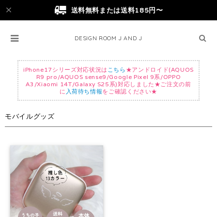
送料無料または送料185円〜
DESIGN ROOM J AND J
iPhone17シリーズ対応状況は
こちら
★アンドロイド(AQUOS
R9 pro/AQUOS sense9/Google Pixel 9系/OPPO
A3/Xiaomi 14T/Galaxy S25系)対応しました★ご注文の前
に
入荷待ち情報
をご確認ください★
モバイルグッズ