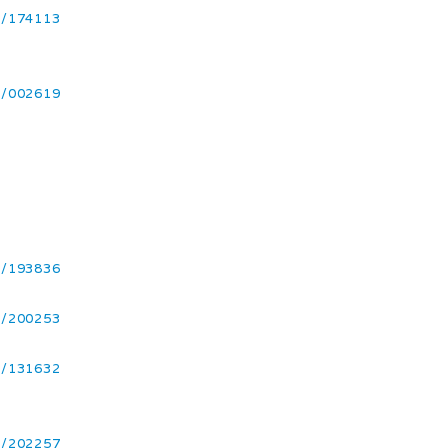
3/174113
8/002619
1/193836
1/200253
1/131632
1/202257