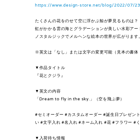
https://www.design-store.net/blog/2022/07/2
たくさんの花をのせて空に浮かぶ鯨が夢見るものは？
虹がかかる雲の海とグラデーションが美しい水彩アー
ノスタルジックでメルヘンな絵本の世界が広がります
※英文は「なし」または文字の変更可能（見本の書体
▼作品タイトル
『花とクジラ』
▼英文の内容
「Dream to fly in the sky.」（空を飛ぶ夢）
#セミオーダー #カスタムオーダー #誕生日プレゼント
い #文字入れ #名入れ #ネーム入れ #花 #フラワー 
▼入荷待ち情報