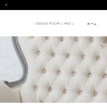
DESIGN ROOM J AND J
ホーム