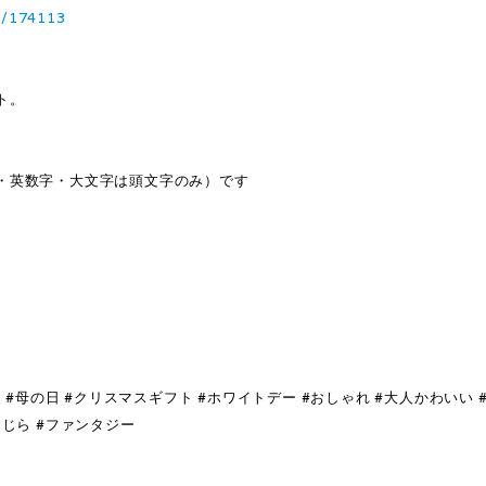
3/174113
ト。
。
・英数字・大文字は頭文字のみ）です
 #母の日 #クリスマスギフト #ホワイトデー #おしゃれ #大人かわいい 
#くじら #ファンタジー