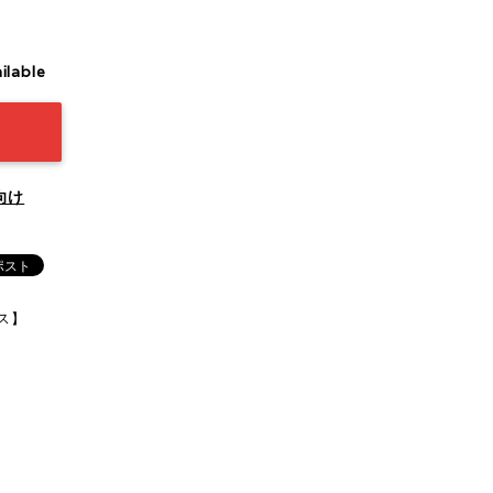
ilable
向け
ス】