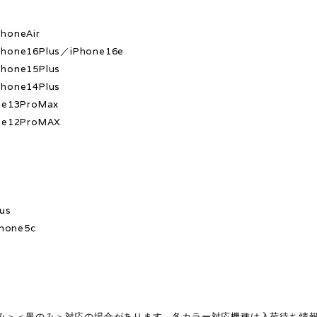
honeAir
hone16Plus／iPhone16e
hone15Plus
hone14Plus
ne13ProMax
ne12ProMAX
x
s
us
hone5c
み＞＜黒のみ＞対応の場合があります。各カラー対応機種は入荷待ち情