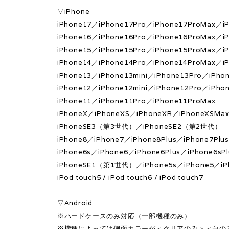
▽iPhone
iPhone17／iPhone17Pro／iPhone17ProMax／iP
iPhone16／iPhone16Pro／iPhone16ProMax／iP
iPhone15／iPhone15Pro／iPhone15ProMax／iP
iPhone14／iPhone14Pro／iPhone14ProMax／iP
iPhone13／iPhone13mini／iPhone13Pro／iPho
iPhone12／iPhone12mini／iPhone12Pro／iPho
iPhone11／iPhone11Pro／iPhone11ProMax
iPhoneX／iPhoneXS／iPhoneXR／iPhoneXSMa
iPhoneSE3（第3世代）／iPhoneSE2（第2世代）
iPhone8／iPhone7／iPhone8Plus／iPhone7Plu
iPhone6s／iPhone6／iPhone6Plus／iPhone6sPl
iPhoneSE1（第1世代）／iPhone5s／iPhone5／iP
iPod touch5 / iPod touch6 / iPod touch7
▽Android
※ハードケースのみ対応（一部機種のみ）
※機種によっては側面カラーが＜クリアのみ＞＜白の