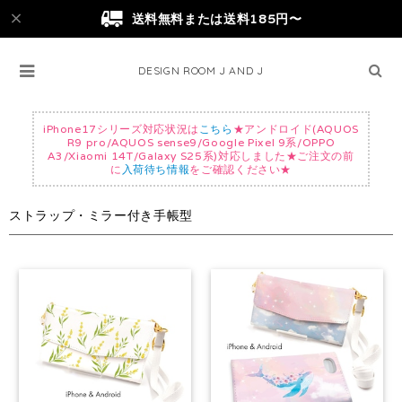
送料無料または送料185円〜
DESIGN ROOM J AND J
iPhone17シリーズ対応状況は
こちら
★アンドロイド(AQUOS
R9 pro/AQUOS sense9/Google Pixel 9系/OPPO
A3/Xiaomi 14T/Galaxy S25系)対応しました★ご注文の前
に
入荷待ち情報
をご確認ください★
ストラップ・ミラー付き手帳型