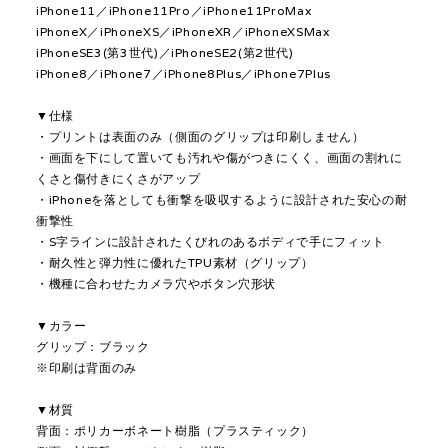
iPhone11／iPhone11Pro／iPhone11ProMax
iPhoneX／iPhoneXS／iPhoneXR／iPhoneXSMax
iPhoneSE3(第3世代)／iPhoneSE2(第2世代)
iPhone8／iPhone7／iPhone8Plus／iPhone7Plus
▼仕様
・プリントは表面のみ（側面のグリップは印刷しません）
・画面を下にして置いても汚れや傷がつきにくく、画面の割れに
くさと傷付きにくさがアップ
・iPhoneを落としても衝撃を吸収するように設計された安心の耐
衝撃性
・S字ラインに設計されたくびれのあるボディで手にフィット
・耐久性と弾力性に優れたTPU素材（グリップ）
・機種に合わせたカメラ穴やボタン穴形状
▼カラー
グリップ：ブラック
※印刷は背面のみ
▼材質
背面：ポリカーボネート樹脂（プラスティック）