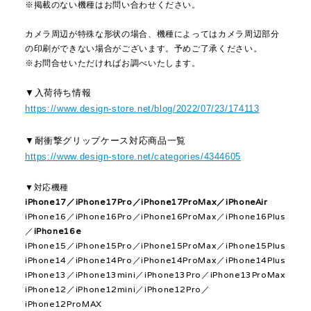
※掲載のない機種はお問い合わせください。
カメラ周辺が特殊な形状の場合、機種によってはカメラ周辺部分
の印刷ができない場合がございます。予めご了承ください。
※お問合せいただければお調べいたします。
▼入荷待ち情報
https://www.design-store.net/blog/2022/07/23/174113
▼耐衝撃グリップケース対応商品一覧
https://www.design-store.net/categories/4344605
▼対応機種
iPhone17／iPhone17Pro／iPhone17ProMax／iPhoneAir
iPhone16／iPhone16Pro／iPhone16ProMax／iPhone16Plus
／
iPhone16e
iPhone15／iPhone15Pro／iPhone15ProMax／iPhone15Plus
iPhone14／iPhone14Pro／iPhone14ProMax／iPhone14Plus
iPhone13／iPhone13mini／iPhone13Pro／iPhone13ProMax
iPhone12／iPhone12mini／iPhone12Pro／
iPhone12ProMAX