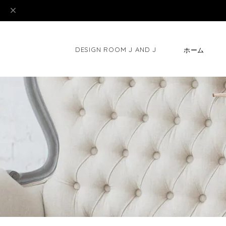
DESIGN ROOM J AND J
ホーム