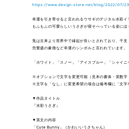
https://www.design-store.net/blog/2022/07/2
幸運を引き寄せると言われるウサギのデジタル水彩イ
もふもふの可愛らしいうさぎが寝そべっている姿にほ
兎は古来より世界中で縁起が良いとされており、干支
売繁盛の象徴など幸運のシンボルと言われています。
「ホワイト」「スノー」「アイスブルー」「シャイニ
※オプションで文字を変更可能（見本の書体・英数字
※文字を「なし」に変更希望の場合は備考欄に「文字
▼作品タイトル
『水彩うさぎ』
▼英文の内容
「Cute Bunny」（かわいいうさちゃん）