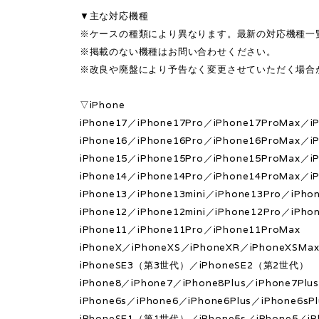
▼主な対応機種
※ケースの種類により異なります。最新の対応機種一
※掲載のない機種はお問い合わせください。
※改良や廃盤により予告なく変更させていただく場合
▽iPhone
iPhone17／iPhone17Pro／iPhone17ProMax／iP
iPhone16／iPhone16Pro／iPhone16ProMax／iP
iPhone15／iPhone15Pro／iPhone15ProMax／iP
iPhone14／iPhone14Pro／iPhone14ProMax／iP
iPhone13／iPhone13mini／iPhone13Pro／iPho
iPhone12／iPhone12mini／iPhone12Pro／iPho
iPhone11／iPhone11Pro／iPhone11ProMax
iPhoneX／iPhoneXS／iPhoneXR／iPhoneXSMa
iPhoneSE3（第3世代）／iPhoneSE2（第2世代）
iPhone8／iPhone7／iPhone8Plus／iPhone7Plu
iPhone6s／iPhone6／iPhone6Plus／iPhone6sPl
iPhoneSE1（第1世代）／iPhone5s／iPhone5／iP