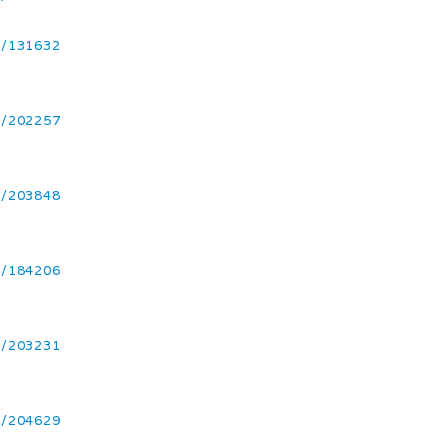
1/131632
1/202257
1/203848
2/184206
1/203231
1/204629