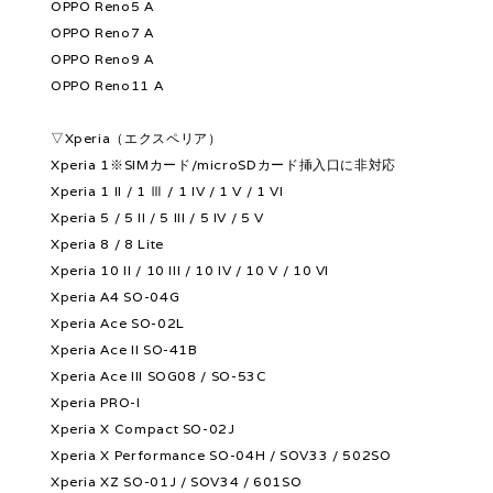
OPPO Reno5 A
OPPO Reno7 A
OPPO Reno9 A
OPPO Reno11 A
▽Xperia（エクスペリア）
Xperia 1※SIMカード/microSDカード挿入口に非対応
Xperia 1 II / 1 Ⅲ / 1 IV / 1 V / 1 VI
Xperia 5 / 5 II / 5 III / 5 IV / 5 V
Xperia 8 / 8 Lite
Xperia 10 II / 10 III / 10 IV / 10 V / 10 VI
Xperia A4 SO-04G
Xperia Ace SO-02L
Xperia Ace II SO-41B
Xperia Ace III SOG08 / SO-53C
Xperia PRO-I
Xperia X Compact SO-02J
Xperia X Performance SO-04H / SOV33 / 502SO
Xperia XZ SO-01J / SOV34 / 601SO