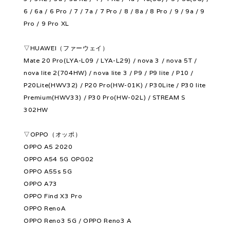
6 / 6a / 6 Pro / 7 / 7a / 7 Pro / 8 / 8a / 8 Pro / 9 / 9a / 9
Pro / 9 Pro XL
▽HUAWEI（ファーウェイ）
Mate 20 Pro(LYA-L09 / LYA-L29) / nova 3 / nova 5T /
nova lite 2(704HW) / nova lite 3 / P9 / P9 lite / P10 /
P20Lite(HWV32) / P20 Pro(HW-01K) / P30Lite / P30 lite
Premium(HWV33) / P30 Pro(HW-02L) / STREAM S
302HW
▽OPPO（オッポ）
OPPO A5 2020
OPPO A54 5G OPG02
OPPO A55s 5G
OPPO A73
OPPO Find X3 Pro
OPPO RenoA
OPPO Reno3 5G / OPPO Reno3 A