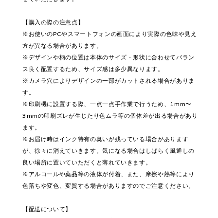
【購入の際の注意点】
※お使いのPCやスマートフォンの画面により実際の色味や見え
方が異なる場合があります。
※デザインや柄の位置は本体のサイズ・形状に合わせてバラン
ス良く配置するため、サイズ感は多少異なります。
※カメラ穴によりデザインの一部がカットされる場合がありま
す。
※印刷機に設置する際、一点一点手作業で行うため、1mm〜
3mmの印刷ズレが生じたり色ムラ等の個体差が出る場合があり
ます。
※お届け時はインク特有の臭いが残っている場合があります
が、徐々に消えていきます。気になる場合はしばらく風通しの
良い場所に置いていただくと薄れていきます。
※アルコールや薬品等の液体が付着、また、摩擦や熱等により
色落ちや変色、変質する場合がありますのでご注意ください。
【配送について】