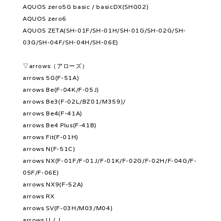
AQUOS zero5G basic / basicDX(SHG02)
AQUOS zero6
AQUOS ZETA(SH-01F/SH-01H/SH-01G/SH-02G/SH-
03G/SH-04F/SH-04H/SH-06E)
▽arrows（アローズ）
arrows 5G(F-51A)
arrows Be(F-04K/F-05J)
arrows Be3(F-02L/BZ01/M359)/
arrows Be4(F-41A)
arrows Be4 Plus(F-41B)
arrows Fit(F-01H)
arrows N(F-51C)
arrows NX(F-01F/F-01J/F-01K/F-02G/F-02H/F-04G/F-
05F/F-06E)
arrows NX9(F-52A)
arrows RX
arrows SV(F-03H/M03/M04)
arrows U / J