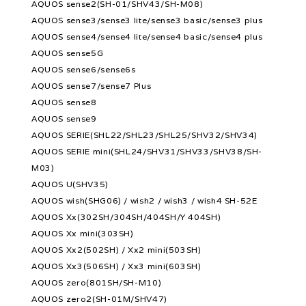
AQUOS sense2(SH-01/SHV43/SH-M08)
AQUOS sense3/sense3 lite/sense3 basic/sense3 plus
AQUOS sense4/sense4 lite/sense4 basic/sense4 plus
AQUOS sense5G
AQUOS sense6/sense6s
AQUOS sense7/sense7 Plus
AQUOS sense8
AQUOS sense9
AQUOS SERIE(SHL22/SHL23/SHL25/SHV32/SHV34)
AQUOS SERIE mini(SHL24/SHV31/SHV33/SHV38/SH-
M03)
AQUOS U(SHV35)
AQUOS wish(SHG06) / wish2 / wish3 / wish4 SH-52E
AQUOS Xx(302SH/304SH/404SH/Y 404SH)
AQUOS Xx mini(303SH)
AQUOS Xx2(502SH) / Xx2 mini(503SH)
AQUOS Xx3(506SH) / Xx3 mini(603SH)
AQUOS zero(801SH/SH-M10)
AQUOS zero2(SH-01M/SHV47)