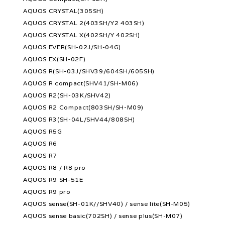
AQUOS CRYSTAL(305SH)
AQUOS CRYSTAL 2(403SH/Y2 403SH)
AQUOS CRYSTAL X(402SH/Y 402SH)
AQUOS EVER(SH-02J/SH-04G)
AQUOS EX(SH-02F)
AQUOS R(SH-03J/SHV39/604SH/605SH)
AQUOS R compact(SHV41/SH-M06)
AQUOS R2(SH-03K/SHV42)
AQUOS R2 Compact(803SH/SH-M09)
AQUOS R3(SH-04L/SHV44/808SH)
AQUOS R5G
AQUOS R6
AQUOS R7
AQUOS R8 / R8 pro
AQUOS R9 SH-51E
AQUOS R9 pro
AQUOS sense(SH-01K//SHV40) / sense lite(SH-M05)
AQUOS sense basic(702SH) / sense plus(SH-M07)