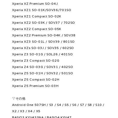
Xperia XZ Premium SO-04J
Xperia XZ1 SO-01K/SOV36/701SO
Xperia XZ1 Compact SO-02K
Xperia XZ2 SO-03K / SOV37 / 702SO
Xperia XZ2 Compact SO-05K
Xperia XZ2 Premium SO-04K / SOV38
Xperia XZ3 SO-01L / SOV39 / 801SO
Xperia XZs SO-03J / SOV35 / 602SO
Xperia Z3 SO-01G / SOL26 / 401SO
Xperia Z3 Compact SO-02G
Xperia Z4 SO-03G / SOV31 / 402SO
Xperia Z5 SO-01H / SOV32 / 501SO
Xperia Z5 Compact SO-02H
Xperia Z5 Premium SO-03H
▽その他
Android One 507SH / S3 / S4 / S5 / S6 / S7 / S8 / S10 /
X2 / X3 / X4 / X5
BASIO3 KYV43SNA / BASIO4 KYV47