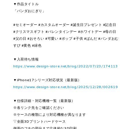
▼作品タイトル
「パンダおにぎり」
#セミオーダー #カスタムオーダー #誕生日プレゼント #記念日
#クリスマスギフト #バレンタインデー #ホワイトデー #母の日
#父の日 #おそろい #可愛い #ポップ #子供 #ぱんだ #パンダおむ
すび #黄色 #緑色
▼入荷待ち情報
https://www.design-store.net/blog/2022/07/23/174113
▼iPhone17シリーズ対応状況（最新版）
https://www.design-store.net/blog/2025/12/28/002619
▼仕様詳細・対応機種一覧（最新版）
※各リンク先をご確認ください
※ケースの種類により対応機種が異なります
▽全面3Dプリントハードケース
側面のフチの部分まで立体的な3D印刷