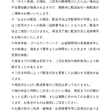
※「ポスト投函」の場合、ご自宅の郵便受けに入らない場合は
不在通知書が投函されますので、期限内に配送会社へ再配達の
ご連絡をお願いいたします。
※「おまかせ配送」の場合、配送方法は宅配便等の手渡しまた
はご自宅ポストへの投函（追跡番号あり）となります。配送方
法はご指定いただけません。発送完了後に配送方法と追跡番号
をお知らせいたします。
※年末年始・ゴールデンウィーク・お盆期間等の長期連休中と
その前後は、発送まで通常よりお時間をいただきます（目安+5
営業日前後）
※発送までの日数は目安です。ご注文状況や制作状況により前
後することがあります。
※ご注文内容によって配送方法を変更してお届けする場合があ
ります。
※発送日ならびに配送業者のご指定は承っておりません。
※他の作品と同時にご注文いただいた場合、発送までの日数が
もっとも遅いものと同梱、または複数に分かれてのお届けとな
ります。お急ぎのものは個別にご注文ください。
※お届け先のご住所・建物名・お部屋番号等に誤表記がありま