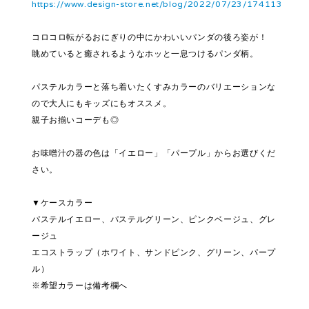
https://www.design-store.net/blog/2022/07/23/174113
コロコロ転がるおにぎりの中にかわいいパンダの後ろ姿が！
眺めていると癒されるようなホッと一息つけるパンダ柄。
パステルカラーと落ち着いたくすみカラーのバリエーションな
ので大人にもキッズにもオススメ。
親子お揃いコーデも◎
お味噌汁の器の色は「イエロー」「パープル」からお選びくだ
さい。
▼ケースカラー
パステルイエロー、パステルグリーン、ピンクベージュ、グレ
ージュ
エコストラップ（ホワイト、サンドピンク、グリーン、パープ
ル）
※希望カラーは備考欄へ