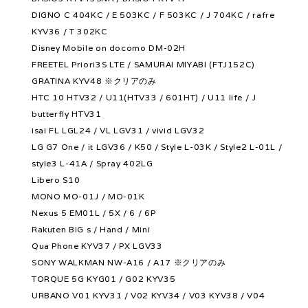
DIGNO C 404KC / E 503KC / F 503KC / J 704KC / rafre
KYV36 / T 302KC
Disney Mobile on docomo DM-02H
FREETEL Priori3S LTE / SAMURAI MIYABI (FTJ152C)
GRATINA KYV48 ※クリアのみ
HTC 10 HTV32 / U11(HTV33 / 601HT) / U11 life / J
butterfly HTV31
isai FL LGL24 / VL LGV31 / vivid LGV32
LG G7 One / it LGV36 / K50 / Style L-03K / Style2 L-01L /
style3 L-41A / Spray 402LG
Libero S10
MONO MO-01J / MO-01K
Nexus 5 EM01L / 5X / 6 / 6P
Rakuten BIG s / Hand / Mini
Qua Phone KYV37 / PX LGV33
SONY WALKMAN NW-A16 / A17 ※クリアのみ
TORQUE 5G KYG01 / G02 KYV35
URBANO V01 KYV31 / V02 KYV34 / V03 KYV38 / V04