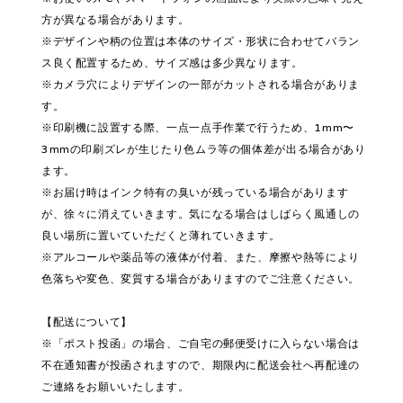
方が異なる場合があります。
※デザインや柄の位置は本体のサイズ・形状に合わせてバラン
ス良く配置するため、サイズ感は多少異なります。
※カメラ穴によりデザインの一部がカットされる場合がありま
す。
※印刷機に設置する際、一点一点手作業で行うため、1mm〜
3mmの印刷ズレが生じたり色ムラ等の個体差が出る場合があり
ます。
※お届け時はインク特有の臭いが残っている場合があります
が、徐々に消えていきます。気になる場合はしばらく風通しの
良い場所に置いていただくと薄れていきます。
※アルコールや薬品等の液体が付着、また、摩擦や熱等により
色落ちや変色、変質する場合がありますのでご注意ください。
【配送について】
※「ポスト投函」の場合、ご自宅の郵便受けに入らない場合は
不在通知書が投函されますので、期限内に配送会社へ再配達の
ご連絡をお願いいたします。