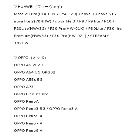
▽HUAWEI（ファーウェイ）
Mate 20 Pro(LYA-L09 / LYA-L29) / nova 3 / nova 5T /
nova lite 2(704HW) / nova lite 3 / P9 / P9 lite / P10 /
P20Lite(HWV32) / P20 Pro(HW-01K) / P30Lite / P30 lite
Premium(HWV33) / P30 Pro(HW-02L) / STREAM S
302HW
▽OPPO（オッポ）
OPPO A5 2020
OPPO A54 5G OPG02
OPPO A55s 5G
OPPO A73
OPPO Find X3 Pro
OPPO RenoA
OPPO Reno3 5G / OPPO Reno3 A
OPPO Reno5 A
OPPO Reno7 A
OPPO Reno9 A