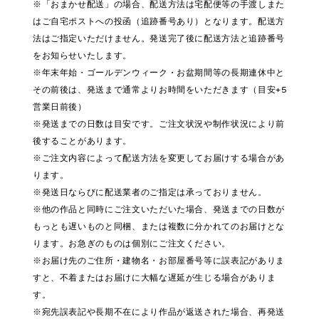
※「おまかせ配送」の場合、配送方法は宅配便等の手渡しまた
はご自宅ポストへの投函（追跡番号あり）となります。配送方
法はご指定いただけません。発送完了後に配送方法と追跡番号
をお知らせいたします。
※年末年始・ゴールデンウィーク・お盆期間等の長期連休中と
その前後は、発送まで通常よりお時間をいただきます（目安+5
営業日前後）
※発送までの日数は目安です。ご注文状況や制作状況により前
後することがあります。
※ご注文内容によって配送方法を変更してお届けする場合があ
ります。
※発送日ならびに配送業者のご指定は承っておりません。
※他の作品と同時にご注文いただいた場合、発送までの日数が
もっとも遅いものと同梱、または複数に分かれてのお届けとな
ります。お急ぎのものは個別にご注文ください。
※お届け先のご住所・建物名・お部屋番号等に誤表記がありま
すと、不着またはお届けに大幅な遅延が生じる場合がありま
す。
※宛先誤表記や長期不在により作品が返送された場合、再発送