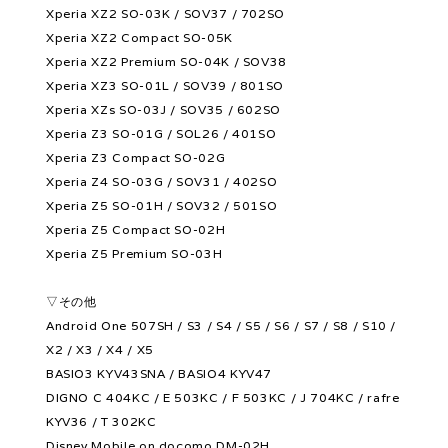
Xperia XZ2 SO-03K / SOV37 / 702SO
Xperia XZ2 Compact SO-05K
Xperia XZ2 Premium SO-04K / SOV38
Xperia XZ3 SO-01L / SOV39 / 801SO
Xperia XZs SO-03J / SOV35 / 602SO
Xperia Z3 SO-01G / SOL26 / 401SO
Xperia Z3 Compact SO-02G
Xperia Z4 SO-03G / SOV31 / 402SO
Xperia Z5 SO-01H / SOV32 / 501SO
Xperia Z5 Compact SO-02H
Xperia Z5 Premium SO-03H
▽その他
Android One 507SH / S3 / S4 / S5 / S6 / S7 / S8 / S10 /
X2 / X3 / X4 / X5
BASIO3 KYV43SNA / BASIO4 KYV47
DIGNO C 404KC / E 503KC / F 503KC / J 704KC / rafre
KYV36 / T 302KC
Disney Mobile on docomo DM-02H