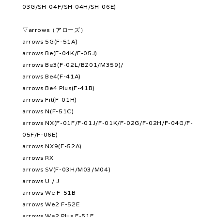
03G/SH-04F/SH-04H/SH-06E)
▽arrows（アローズ）
arrows 5G(F-51A)
arrows Be(F-04K/F-05J)
arrows Be3(F-02L/BZ01/M359)/
arrows Be4(F-41A)
arrows Be4 Plus(F-41B)
arrows Fit(F-01H)
arrows N(F-51C)
arrows NX(F-01F/F-01J/F-01K/F-02G/F-02H/F-04G/F-
05F/F-06E)
arrows NX9(F-52A)
arrows RX
arrows SV(F-03H/M03/M04)
arrows U / J
arrows We F-51B
arrows We2 F-52E
arrows We2 Plus F-51E