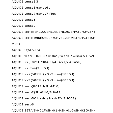
AQUOS sense5G
AQUOS sense6/sense6s
AQUOS sense7/sense7 Plus
AQUOS sense8
AQUOS sense9
AQUOS SERIE(SHL22/SHL23/SHL25/SHV32/SHV34)
AQUOS SERIE mini(SHL24/SHV31/SHV33/SHV38/SH-
M03)
AQUOS U(SHV35)
AQUOS wish(SHG06) / wish2 / wish3 / wish4 SH-52E
AQUOS Xx(302SH/304SH/404SH/Y 404SH)
AQUOS Xx mini(303SH)
AQUOS Xx2(502SH) / Xx2 mini(503SH)
AQUOS Xx3(506SH) / Xx3 mini(603SH)
AQUOS zero(801SH/SH-M10)
AQUOS zero2(SH-01M/SHV47)
AQUOS zero5G basic / basicDX(SHG02)
AQUOS zero6
AQUOS ZETA(SH-01F/SH-01H/SH-01G/SH-02G/SH-