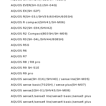
AQUOS EVER(SH-02J/SH-04G)
AQUOS EX(SH-02F)
AQUOS R(SH-03J/SHV39/604SH/605SH)
AQUOS R compact(SHV41/SH-M06)
AQUOS R2(SH-03K/SHV42)
AQUOS R2 Compact(803SH/SH-M09)
AQUOS R3(SH-04L/SHV44/808SH)
AQUOS R5G
AQUOS R6
AQUOS R7
AQUOS R8 / R8 pro
AQUOS R9 SH-51E
AQUOS R9 pro
AQUOS sense(SH-01K//SHV40) / sense lite(SH-M05)
AQUOS sense basic(702SH) / sense plus(SH-M07)
AQUOS sense2(SH-01/SHV43/SH-M08)
AQUOS sense3/sense3 lite/sense3 basic/sense3 plus
AQUOS sense4/sense4 lite/sense4 basic/sense4 plus