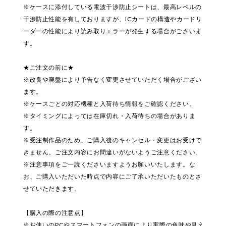
※ケースに添付している電波干渉防止シートは、最高レベルの
干渉防止性能を有しておりますが、ICカードの構造やカードリ
ーダーの性能により読み取りエラーが発生する場合がございま
す。
★ご注文の前に★
※改良や廃盤により予告なく変更させていただく場合がござい
ます。
※ケースごとの対応機種と入荷待ち情報をご確認ください。
※タイミングによっては在庫切れ・入荷待ちの場合がありま
す。
※受注制作品のため、ご購入後のキャンセル・変更はお受けで
きません。ご注文内容にお間違いがないようご注意ください。
※注意事項をご一読くださいますようお願いいたします。な
お、ご購入いただいた時点で内容にご了承いただいたものとさ
せていただきます。
【購入の際の注意点】
※お使いのPCやスマートフォンの画面により実際の色味や見え