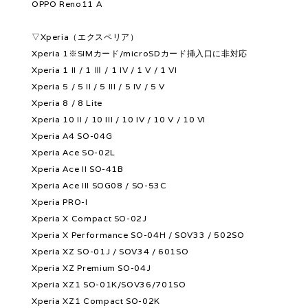
OPPO Reno11 A
▽Xperia（エクスペリア）
Xperia 1※SIMカード/microSDカード挿入口に非対応
Xperia 1 II / 1 Ⅲ / 1 IV / 1 V / 1 VI
Xperia 5 / 5 II / 5 III / 5 IV / 5 V
Xperia 8 / 8 Lite
Xperia 10 II / 10 III / 10 IV / 10 V / 10 VI
Xperia A4 SO-04G
Xperia Ace SO-02L
Xperia Ace II SO-41B
Xperia Ace III SOG08 / SO-53C
Xperia PRO-I
Xperia X Compact SO-02J
Xperia X Performance SO-04H / SOV33 / 502SO
Xperia XZ SO-01J / SOV34 / 601SO
Xperia XZ Premium SO-04J
Xperia XZ1 SO-01K/SOV36/701SO
Xperia XZ1 Compact SO-02K