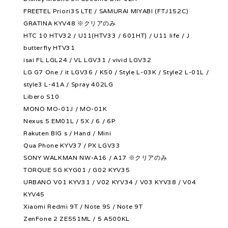
FREETEL Priori3S LTE / SAMURAI MIYABI (FTJ152C)
GRATINA KYV48 ※クリアのみ
HTC 10 HTV32 / U11(HTV33 / 601HT) / U11 life / J
butterfly HTV31
isai FL LGL24 / VL LGV31 / vivid LGV32
LG G7 One / it LGV36 / K50 / Style L-03K / Style2 L-01L /
style3 L-41A / Spray 402LG
Libero S10
MONO MO-01J / MO-01K
Nexus 5 EM01L / 5X / 6 / 6P
Rakuten BIG s / Hand / Mini
Qua Phone KYV37 / PX LGV33
SONY WALKMAN NW-A16 / A17 ※クリアのみ
TORQUE 5G KYG01 / G02 KYV35
URBANO V01 KYV31 / V02 KYV34 / V03 KYV38 / V04
KYV45
Xiaomi Redmi 9T / Note 9S / Note 9T
ZenFone 2 ZE551ML / 5 A500KL