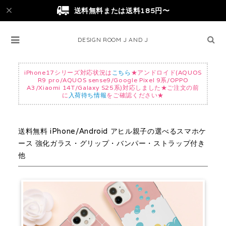
送料無料または送料185円〜
DESIGN ROOM J AND J
iPhone17シリーズ対応状況は
こちら
★アンドロイド(AQUOS
R9 pro/AQUOS sense9/Google Pixel 9系/OPPO
A3/Xiaomi 14T/Galaxy S25系)対応しました★ご注文の前
に
入荷待ち情報
をご確認ください★
送料無料 iPhone/Android アヒル親子の選べるスマホケ
ース 強化ガラス・グリップ・バンパー・ストラップ付き
他