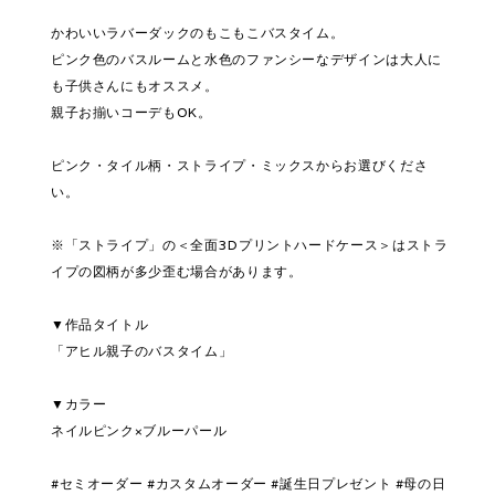
かわいいラバーダックのもこもこバスタイム。
ピンク色のバスルームと水色のファンシーなデザインは大人に
も子供さんにもオススメ。
親子お揃いコーデもOK。
ピンク・タイル柄・ストライプ・ミックスからお選びくださ
い。
※「ストライプ」の＜全面3Dプリントハードケース＞はストラ
イプの図柄が多少歪む場合があります。
▼作品タイトル
「アヒル親子のバスタイム」
▼カラー
ネイルピンク×ブルーパール
#セミオーダー #カスタムオーダー #誕生日プレゼント #母の日