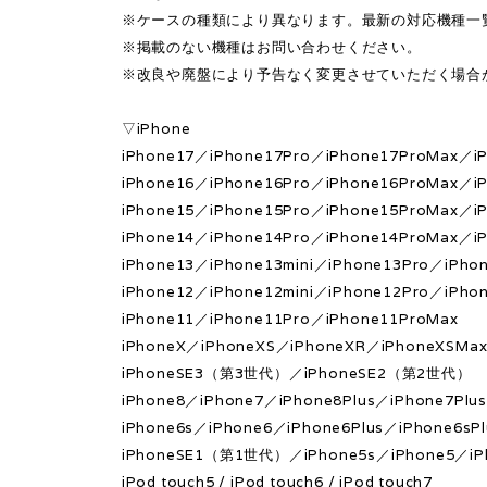
※ケースの種類により異なります。最新の対応機種一
※掲載のない機種はお問い合わせください。
※改良や廃盤により予告なく変更させていただく場合
▽iPhone
iPhone17／iPhone17Pro／iPhone17ProMax／iP
iPhone16／iPhone16Pro／iPhone16ProMax／iP
iPhone15／iPhone15Pro／iPhone15ProMax／iP
iPhone14／iPhone14Pro／iPhone14ProMax／iP
iPhone13／iPhone13mini／iPhone13Pro／iPho
iPhone12／iPhone12mini／iPhone12Pro／iPho
iPhone11／iPhone11Pro／iPhone11ProMax
iPhoneX／iPhoneXS／iPhoneXR／iPhoneXSMa
iPhoneSE3（第3世代）／iPhoneSE2（第2世代）
iPhone8／iPhone7／iPhone8Plus／iPhone7Plu
iPhone6s／iPhone6／iPhone6Plus／iPhone6sPl
iPhoneSE1（第1世代）／iPhone5s／iPhone5／iP
iPod touch5 / iPod touch6 / iPod touch7