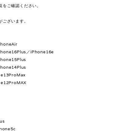
覧をご確認ください。
がございます。
honeAir
hone16Plus／iPhone16e
hone15Plus
hone14Plus
ne13ProMax
ne12ProMAX
x
s
us
hone5c