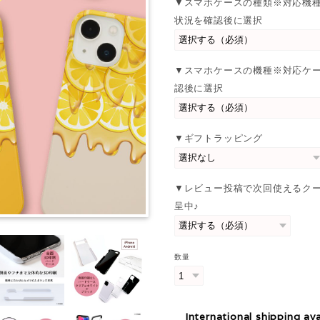
▼スマホケースの種類※対応機
状況を確認後に選択
▼スマホケースの機種※対応ケ
認後に選択
▼ギフトラッピング
▼レビュー投稿で次回使えるク
呈中♪
数量
International shipping ava