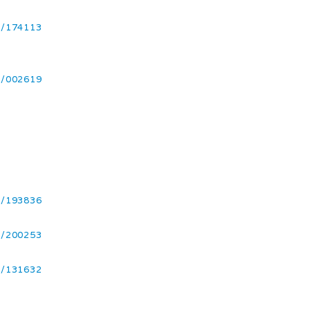
3/174113
8/002619
1/193836
1/200253
1/131632