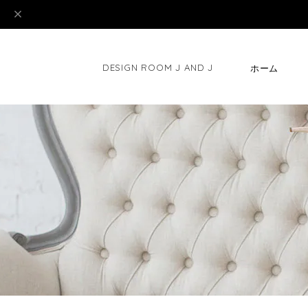
DESIGN ROOM J AND J
ホーム