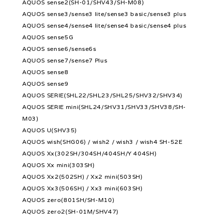
AQUOS sense2(SH-01/SHV43/SH-M08)
AQUOS sense3/sense3 lite/sense3 basic/sense3 plus
AQUOS sense4/sense4 lite/sense4 basic/sense4 plus
AQUOS sense5G
AQUOS sense6/sense6s
AQUOS sense7/sense7 Plus
AQUOS sense8
AQUOS sense9
AQUOS SERIE(SHL22/SHL23/SHL25/SHV32/SHV34)
AQUOS SERIE mini(SHL24/SHV31/SHV33/SHV38/SH-
M03)
AQUOS U(SHV35)
AQUOS wish(SHG06) / wish2 / wish3 / wish4 SH-52E
AQUOS Xx(302SH/304SH/404SH/Y 404SH)
AQUOS Xx mini(303SH)
AQUOS Xx2(502SH) / Xx2 mini(503SH)
AQUOS Xx3(506SH) / Xx3 mini(603SH)
AQUOS zero(801SH/SH-M10)
AQUOS zero2(SH-01M/SHV47)