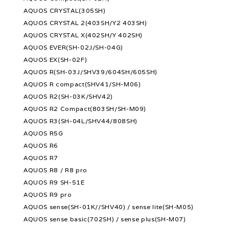
AQUOS CRYSTAL(305SH)
AQUOS CRYSTAL 2(403SH/Y2 403SH)
AQUOS CRYSTAL X(402SH/Y 402SH)
AQUOS EVER(SH-02J/SH-04G)
AQUOS EX(SH-02F)
AQUOS R(SH-03J/SHV39/604SH/605SH)
AQUOS R compact(SHV41/SH-M06)
AQUOS R2(SH-03K/SHV42)
AQUOS R2 Compact(803SH/SH-M09)
AQUOS R3(SH-04L/SHV44/808SH)
AQUOS R5G
AQUOS R6
AQUOS R7
AQUOS R8 / R8 pro
AQUOS R9 SH-51E
AQUOS R9 pro
AQUOS sense(SH-01K//SHV40) / sense lite(SH-M05)
AQUOS sense basic(702SH) / sense plus(SH-M07)