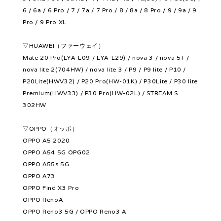
6 / 6a / 6 Pro / 7 / 7a / 7 Pro / 8 / 8a / 8 Pro / 9 / 9a / 9
Pro / 9 Pro XL
▽HUAWEI（ファーウェイ）
Mate 20 Pro(LYA-L09 / LYA-L29) / nova 3 / nova 5T /
nova lite 2(704HW) / nova lite 3 / P9 / P9 lite / P10 /
P20Lite(HWV32) / P20 Pro(HW-01K) / P30Lite / P30 lite
Premium(HWV33) / P30 Pro(HW-02L) / STREAM S
302HW
▽OPPO（オッポ）
OPPO A5 2020
OPPO A54 5G OPG02
OPPO A55s 5G
OPPO A73
OPPO Find X3 Pro
OPPO RenoA
OPPO Reno3 5G / OPPO Reno3 A