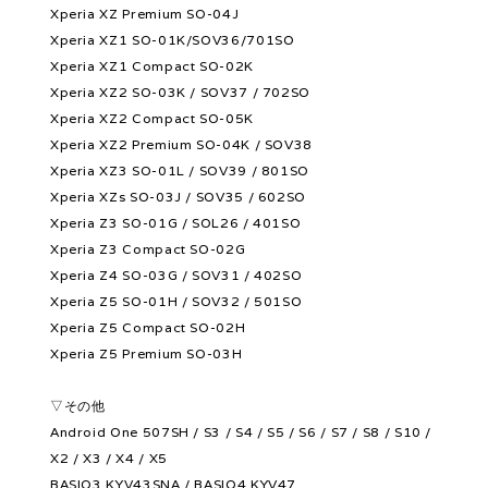
Xperia XZ Premium SO-04J
Xperia XZ1 SO-01K/SOV36/701SO
Xperia XZ1 Compact SO-02K
Xperia XZ2 SO-03K / SOV37 / 702SO
Xperia XZ2 Compact SO-05K
Xperia XZ2 Premium SO-04K / SOV38
Xperia XZ3 SO-01L / SOV39 / 801SO
Xperia XZs SO-03J / SOV35 / 602SO
Xperia Z3 SO-01G / SOL26 / 401SO
Xperia Z3 Compact SO-02G
Xperia Z4 SO-03G / SOV31 / 402SO
Xperia Z5 SO-01H / SOV32 / 501SO
Xperia Z5 Compact SO-02H
Xperia Z5 Premium SO-03H
▽その他
Android One 507SH / S3 / S4 / S5 / S6 / S7 / S8 / S10 /
X2 / X3 / X4 / X5
BASIO3 KYV43SNA / BASIO4 KYV47