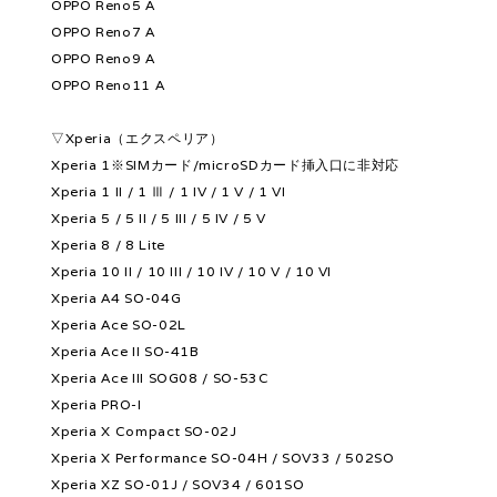
OPPO Reno5 A
OPPO Reno7 A
OPPO Reno9 A
OPPO Reno11 A
▽Xperia（エクスペリア）
Xperia 1※SIMカード/microSDカード挿入口に非対応
Xperia 1 II / 1 Ⅲ / 1 IV / 1 V / 1 VI
Xperia 5 / 5 II / 5 III / 5 IV / 5 V
Xperia 8 / 8 Lite
Xperia 10 II / 10 III / 10 IV / 10 V / 10 VI
Xperia A4 SO-04G
Xperia Ace SO-02L
Xperia Ace II SO-41B
Xperia Ace III SOG08 / SO-53C
Xperia PRO-I
Xperia X Compact SO-02J
Xperia X Performance SO-04H / SOV33 / 502SO
Xperia XZ SO-01J / SOV34 / 601SO