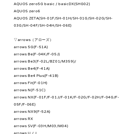
AQUOS zero5G basic / basicDX(SHG02)
AQUOS zero6
AQUOS ZETA(SH-01F/SH-01H/SH-01G/SH-02G/SH-
03G/SH-04F/SH-04H/SH-06E)
▽arrows（アローズ）
arrows 5G(F-51A)
arrows Be(F-04K/F-05J)
arrows Be3(F-02L/BZ01/M359)/
arrows Be4(F-41A)
arrows Be4 Plus(F-41B)
arrows Fit(F-01H)
arrows N(F-51C)
arrows NX(F-01F/F-01J/F-01K/F-02G/F-02H/F-04G/F-
05F/F-06E)
arrows NX9(F-52A)
arrows RX
arrows SV(F-03H/M03/M04)
arrows U / J