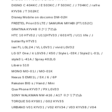
DIGNO C 404KC / E 503KC / F 503KC / J 704KC / rafre
KYV36 / T 302KC
Disney Mobile on docomo DM-02H
FREETEL Priori3S LTE / SAMURAI MIYABI (FTJ152C)
GRATINA KYV48 ※クリアのみ
HTC 10 HTV32 / U11(HTV33 / 601HT) / U11 life / J
butterfly HTV31
isai FL LGL24 / VL LGV31 / vivid LGV32
LG G7 One / it LGV36 / K50 / Style L-03K / Style2 L-01L /
style3 L-41A / Spray 402LG
Libero S10
MONO MO-01J / MO-01K
Nexus 5 EM01L / 5X / 6 / 6P
Rakuten BIG s / Hand / Mini
Qua Phone KYV37 / PX LGV33
SONY WALKMAN NW-A16 / A17 ※クリアのみ
TORQUE 5G KYG01 / G02 KYV35
URBANO V01 KYV31 / V02 KYV34 / V03 KYV38 / V04