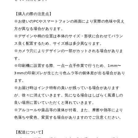
【購入の際の注意点】
※お使いのPCやスマートフォンの画面により実際の色味や見え
方が異なる場合があります。
※デザインや柄の位置は本体のサイズ・形状に合わせてバラン
ス良く配置するため、サイズ感は多少異なります。
※カメラ穴によりデザインの一部がカットされる場合がありま
す。
※印刷機に設置する際、一点一点手作業で行うため、1mm〜
3mmの印刷ズレが生じたり色ムラ等の個体差が出る場合があり
ます。
※お届け時はインク特有の臭いが残っている場合があります
が、徐々に消えていきます。気になる場合はしばらく風通しの
良い場所に置いていただくと薄れていきます。
※アルコールや薬品等の液体が付着、また、摩擦や熱等により
色落ちや変色、変質する場合がありますのでご注意ください。
【配送について】