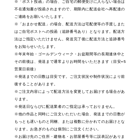
※「ポスト投函」の場合、ご自宅の郵便受けに入らない場合は
不在通知書が投函されますので、期限内に配送会社へ再配達の
ご連絡をお願いいたします。
※「おまかせ配送」の場合、配送方法は宅配便等の手渡しまた
はご自宅ポストへの投函（追跡番号あり）となります。配送方
法はご指定いただけません。発送完了後に配送方法と追跡番号
をお知らせいたします。
※年末年始・ゴールデンウィーク・お盆期間等の長期連休中と
その前後は、発送まで通常よりお時間をいただきます（目安+5
営業日前後）
※発送までの日数は目安です。ご注文状況や制作状況により前
後することがあります。
※ご注文内容によって配送方法を変更してお届けする場合があ
ります。
※発送日ならびに配送業者のご指定は承っておりません。
※他の作品と同時にご注文いただいた場合、発送までの日数が
もっとも遅いものと同梱、または複数に分かれてのお届けとな
ります。お急ぎのものは個別にご注文ください。
※お届け先のご住所・建物名・お部屋番号等に誤表記がありま