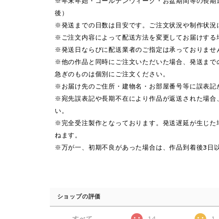
※年末年始・ゴールデンウィーク・お盆期間等の長期
後）
※発送までの日数は目安です。ご注文状況や制作状況
※ご注文内容によって配送方法を変更してお届けする
※発送日ならびに配送業者のご指定は承っておりませ
※他の作品と同時にご注文いただいた場合、発送まで
急ぎのものは個別にご注文ください。
※お届け先のご住所・建物名・お部屋番号等に誤表記
※宛先誤表記や長期不在により作品が返送された場合
い。
※完全受注製作となっております。発送遅延が生じた
ねます。
※万が一、初期不良があった場合は、作品到着後3日
ショップの評価
すべて
14
1