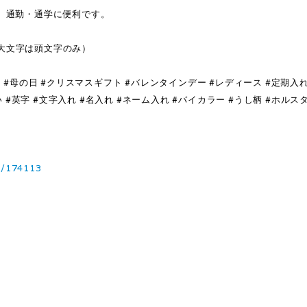
、通勤・通学に便利です。
大文字は頭文字のみ）
 #母の日 #クリスマスギフト #バレンタインデー #レディース #定期入
 #英字 #文字入れ #名入れ #ネーム入れ #バイカラー #うし柄 #ホルス
3/174113