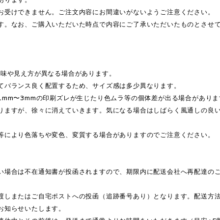
お受けできません。ご注文内容にお間違いがないようご注意ください。
す。なお、ご購入いただいた時点で内容にご了承いただいたものとさせ
色味や見え方が異なる場合があります。
てバランス良く配置するため、サイズ感は多少異なります。
1mm〜3mmの印刷ズレが生じたり色ムラ等の個体差が出る場合がありま
りますが、徐々に消えていきます。気になる場合はしばらく風通しの良
等により色落ちや変色、変質する場合がありますのでご注意ください。
い場合は不在通知書が投函されますので、期限内に配送会社へ再配達の
渡しまたはご自宅ポストへの投函（追跡番号あり）となります。配送方
お知らせいたします。