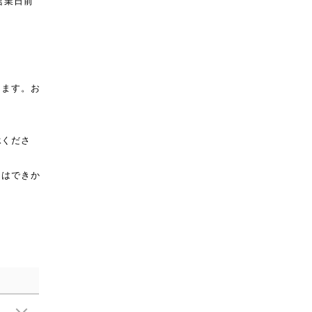
営業日前
ります。お
。
承くださ
とはできか