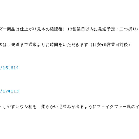
ダー商品は仕上がり見本の確認後）13営業日以内に発送予定：二つ折り
後は、発送まで通常よりお時間をいただきます（目安+5営業日前後）
1/151614
3/174113
トしやすいウシ柄を、柔らかい毛並みが出るようにフェイクファー風の