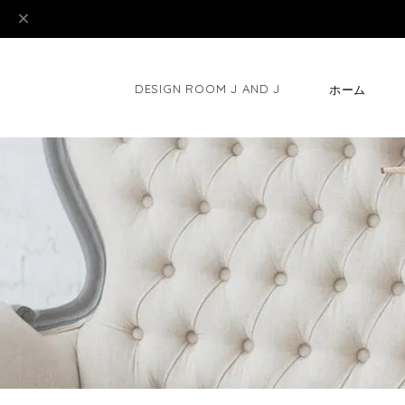
DESIGN ROOM J AND J
ホーム