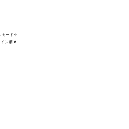
れ カードケ
タイン柄 #