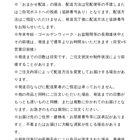
※「おまかせ配送」の場合、配送方法は宅配便等の手渡しまた
はご自宅ポストへの投函（追跡番号あり）となります。配送方
法はご指定いただけません。発送完了後に配送方法と追跡番号
をお知らせいたします。
※年末年始・ゴールデンウィーク・お盆期間等の長期連休中と
その前後は、発送まで通常よりお時間をいただきます（目安+5
営業日前後）
※発送までの日数は目安です。ご注文状況や制作状況により前
後することがあります。
※ご注文内容によって配送方法を変更してお届けする場合があ
ります。
※発送日ならびに配送業者のご指定は承っておりません。
※他の作品と同時にご注文いただいた場合、発送までの日数が
もっとも遅いものと同梱、または複数に分かれてのお届けとな
ります。お急ぎのものは個別にご注文ください。
※お届け先のご住所・建物名・お部屋番号等に誤表記がありま
すと、不着またはお届けに大幅な遅延が生じる場合がありま
す。
※宛先誤表記や長期不在により作品が返送された場合、再発送