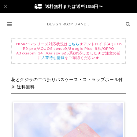
送料無料または送料185円〜
DESIGN ROOM J AND J
iPhone17シリーズ対応状況は
こちら
★アンドロイド(AQUOS
R9 pro/AQUOS sense9/Google Pixel 9系/OPPO
A3/Xiaomi 14T/Galaxy S25系)対応しました★ご注文の前
に
入荷待ち情報
をご確認ください★
花とクジラの二つ折りパスケース・ストラップホール付
き 送料無料