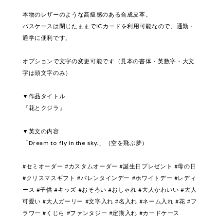
本物のレザーのような高級感のある合成皮革。
パスケースは閉じたままでICカードを利用可能なので、通勤・
通学に便利です。
オプションで文字の変更可能です（見本の書体・英数字・大文
字は頭文字のみ）
▼作品タイトル
『花とクジラ』
▼英文の内容
「Dream to fly in the sky.」（空を飛ぶ夢）
#セミオーダー #カスタムオーダー #誕生日プレゼント #母の日
#クリスマスギフト #バレンタインデー #ホワイトデー #レディ
ース #子供 #キッズ #おそろい #おしゃれ #大人かわいい #大人
可愛い #大人ガーリー #文字入れ #名入れ #ネーム入れ #花 #フ
ラワー #くじら #ファンタジー #定期入れ #カードケース