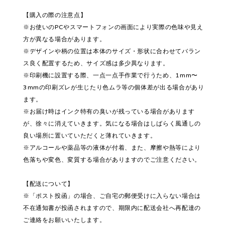
【購入の際の注意点】
※お使いのPCやスマートフォンの画面により実際の色味や見え
方が異なる場合があります。
※デザインや柄の位置は本体のサイズ・形状に合わせてバラン
ス良く配置するため、サイズ感は多少異なります。
※印刷機に設置する際、一点一点手作業で行うため、1mm〜
3mmの印刷ズレが生じたり色ムラ等の個体差が出る場合があり
ます。
※お届け時はインク特有の臭いが残っている場合があります
が、徐々に消えていきます。気になる場合はしばらく風通しの
良い場所に置いていただくと薄れていきます。
※アルコールや薬品等の液体が付着、また、摩擦や熱等により
色落ちや変色、変質する場合がありますのでご注意ください。
【配送について】
※「ポスト投函」の場合、ご自宅の郵便受けに入らない場合は
不在通知書が投函されますので、期限内に配送会社へ再配達の
ご連絡をお願いいたします。