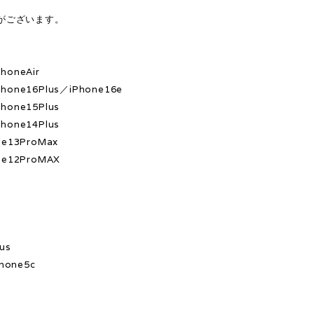
がございます。
honeAir
hone16Plus／iPhone16e
hone15Plus
hone14Plus
ne13ProMax
ne12ProMAX
x
s
us
hone5c