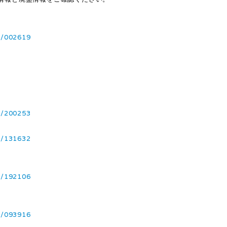
8/002619
1/200253
1/131632
4/192106
5/093916