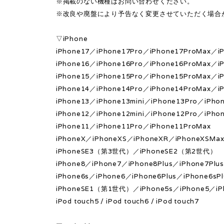
※掲載のない機種はお問い合わせください。
※改良や廃盤により予告なく変更させていただく場合
▽iPhone
iPhone17／iPhone17Pro／iPhone17ProMax／iP
iPhone16／iPhone16Pro／iPhone16ProMax／iP
iPhone15／iPhone15Pro／iPhone15ProMax／iP
iPhone14／iPhone14Pro／iPhone14ProMax／iP
iPhone13／iPhone13mini／iPhone13Pro／iPho
iPhone12／iPhone12mini／iPhone12Pro／iPho
iPhone11／iPhone11Pro／iPhone11ProMax
iPhoneX／iPhoneXS／iPhoneXR／iPhoneXSMa
iPhoneSE3（第3世代）／iPhoneSE2（第2世代）
iPhone8／iPhone7／iPhone8Plus／iPhone7Plu
iPhone6s／iPhone6／iPhone6Plus／iPhone6sPl
iPhoneSE1（第1世代）／iPhone5s／iPhone5／iP
iPod touch5 / iPod touch6 / iPod touch7