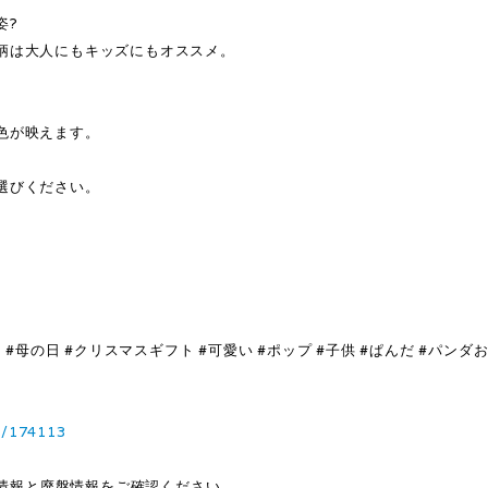
姿?
柄は大人にもキッズにもオススメ。
色が映えます。
選びください。
#母の日 #クリスマスギフト #可愛い #ポップ #子供 #ぱんだ #パンダ
3/174113
ち情報と廃盤情報をご確認ください。