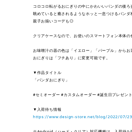
コロコロ転がるおにぎりの中にかわいいパンダの後ろ
眺めていると癒されるようなホッと一息つけるパンダ
親子お揃いコーデも◎
クリアケースなので、お使いのスマートフォン本体の
お味噌汁の器の色は「イエロー」「パープル」からお
おにぎりは「フチあり」に変更可能です。
▼作品タイトル
「パンダおにぎり」
#セミオーダー #カスタムオーダー #誕生日プレゼント 
▼入荷待ち情報
https://www.design-store.net/blog/2022/07/2
※Android（ハード・クリア）対応機種は、入荷待