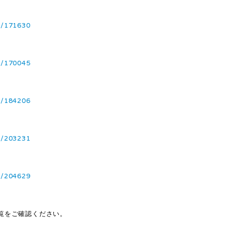
4/171630
4/170045
2/184206
1/203231
1/204629
覧をご確認ください。