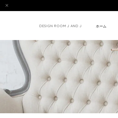
DESIGN ROOM J AND J
ホーム