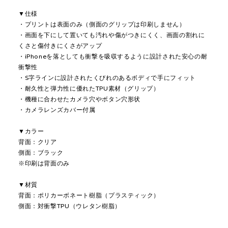
▼仕様
・プリントは表面のみ（側面のグリップは印刷しません）
・画面を下にして置いても汚れや傷がつきにくく、画面の割れに
くさと傷付きにくさがアップ
・iPhoneを落としても衝撃を吸収するように設計された安心の耐
衝撃性
・S字ラインに設計されたくびれのあるボディで手にフィット
・耐久性と弾力性に優れたTPU素材（グリップ）
・機種に合わせたカメラ穴やボタン穴形状
・カメラレンズカバー付属
▼カラー
背面：クリア
側面：ブラック
※印刷は背面のみ
▼材質
背面：ポリカーボネート樹脂（プラスティック）
側面：対衝撃TPU（ウレタン樹脂）