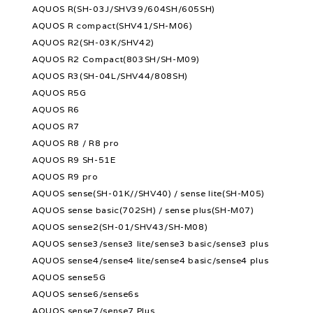
AQUOS R(SH-03J/SHV39/604SH/605SH)
AQUOS R compact(SHV41/SH-M06)
AQUOS R2(SH-03K/SHV42)
AQUOS R2 Compact(803SH/SH-M09)
AQUOS R3(SH-04L/SHV44/808SH)
AQUOS R5G
AQUOS R6
AQUOS R7
AQUOS R8 / R8 pro
AQUOS R9 SH-51E
AQUOS R9 pro
AQUOS sense(SH-01K//SHV40) / sense lite(SH-M05)
AQUOS sense basic(702SH) / sense plus(SH-M07)
AQUOS sense2(SH-01/SHV43/SH-M08)
AQUOS sense3/sense3 lite/sense3 basic/sense3 plus
AQUOS sense4/sense4 lite/sense4 basic/sense4 plus
AQUOS sense5G
AQUOS sense6/sense6s
AQUOS sense7/sense7 Plus