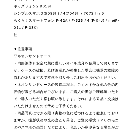
キッズフォン2 901SI
シンプルスマホ 3(509SH) / 4(704SH / 707SH) / 5
らくらくスマートフォン F-42A / F-52B / 4 (F-04J) / me(F-
01L / F-03K)
他
▼注意事項
▽ネオンサンドケース
・内部液体も安全な肌に優しいオイル成分を使用しております
が、ケースの破損、及び液漏れが発生した場合は機器の故障の
恐れがありますので本体を取り外しご利用をおやめください。
・ネオンサンドケースの製造工程上、ごくわずかな他の色の内
容物が混ざる場合がございます。ご購入の際はご理解頂いた上
でご購入いただく様お願い致します。それによる返品・交換は
いただけませんので予めご了承ください。
・商品写真はできる限り実物の色に近づけるよう徹底しており
ますが、撮影状況や光の当たり具合、ご覧の環境（ＰＣのモニ
タやスマホの画面）などにより、色合いが多少異なる場合がご