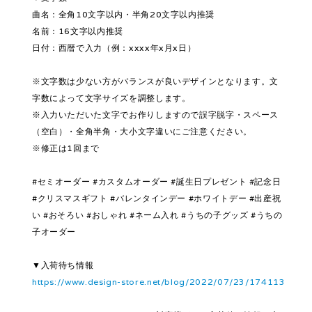
曲名：全角10文字以内・半角20文字以内推奨
名前：16文字以内推奨
日付：西暦で入力（例：xxxx年x月x日）
※文字数は少ない方がバランスが良いデザインとなります。文
字数によって文字サイズを調整します。
※入力いただいた文字でお作りしますので誤字脱字・スペース
（空白）・全角半角・大小文字違いにご注意ください。
※修正は1回まで
#セミオーダー #カスタムオーダー #誕生日プレゼント #記念日
#クリスマスギフト #バレンタインデー #ホワイトデー #出産祝
い #おそろい #おしゃれ #ネーム入れ #うちの子グッズ #うちの
子オーダー
▼入荷待ち情報
https://www.design-store.net/blog/2022/07/23/174113