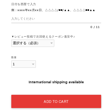
日付を西暦で入力
例：xxxx年xx月xx日、△△△△/■■/▲▲、△△△△■■▲▲
0
/
11
▼レビュー投稿で次回使えるクーポン進呈中♪
数量
International shipping available
ADD TO CART