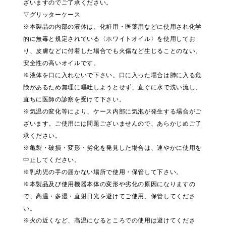
ざいますのでご了承ください。
▽グリッターケース
※本製品の内部の液体は、化粧用・医薬用などに使用され化学
的に無毒と規定されている〈ホワイトオイル〉を使用してお
り、皮膚などに付着した場合でも火傷など生じることのない、
安全性の高いオイルです。
※液体を口に入れないで下さい。口に入った場合は肺に入る危
険があるため無理に嘔吐しようとせず、直ぐに水で洗い流し、
直ちに医師の診察を受けて下さい。
※気温の変化等により、ケース内部に気泡が発生する場合がご
ざいます。ご使用には問題ございませんので、あらかじめご了
承ください。
※亀裂・破損・変形・劣化を発見した場合は、速やかに使用を
中止してください。
※乳幼児の手の届かない場所で使用・保管して下さい。
※本製品及び使用機器本体の変形や劣化の原因になりますの
で、高温・多湿・直射日光を避けてご使用、保管してくださ
い。
※火の近くなど、高温になるところでの使用は避けてくださ