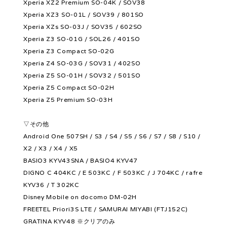
Xperia XZ2 Premium SO-04K / SOV38
Xperia XZ3 SO-01L / SOV39 / 801SO
Xperia XZs SO-03J / SOV35 / 602SO
Xperia Z3 SO-01G / SOL26 / 401SO
Xperia Z3 Compact SO-02G
Xperia Z4 SO-03G / SOV31 / 402SO
Xperia Z5 SO-01H / SOV32 / 501SO
Xperia Z5 Compact SO-02H
Xperia Z5 Premium SO-03H
▽その他
Android One 507SH / S3 / S4 / S5 / S6 / S7 / S8 / S10 /
X2 / X3 / X4 / X5
BASIO3 KYV43SNA / BASIO4 KYV47
DIGNO C 404KC / E 503KC / F 503KC / J 704KC / rafre
KYV36 / T 302KC
Disney Mobile on docomo DM-02H
FREETEL Priori3S LTE / SAMURAI MIYABI (FTJ152C)
GRATINA KYV48 ※クリアのみ