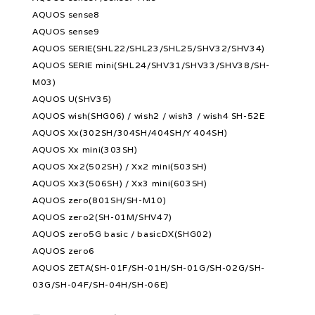
AQUOS sense8
AQUOS sense9
AQUOS SERIE(SHL22/SHL23/SHL25/SHV32/SHV34)
AQUOS SERIE mini(SHL24/SHV31/SHV33/SHV38/SH-
M03)
AQUOS U(SHV35)
AQUOS wish(SHG06) / wish2 / wish3 / wish4 SH-52E
AQUOS Xx(302SH/304SH/404SH/Y 404SH)
AQUOS Xx mini(303SH)
AQUOS Xx2(502SH) / Xx2 mini(503SH)
AQUOS Xx3(506SH) / Xx3 mini(603SH)
AQUOS zero(801SH/SH-M10)
AQUOS zero2(SH-01M/SHV47)
AQUOS zero5G basic / basicDX(SHG02)
AQUOS zero6
AQUOS ZETA(SH-01F/SH-01H/SH-01G/SH-02G/SH-
03G/SH-04F/SH-04H/SH-06E)