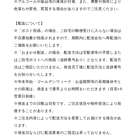
※アルコールや薬品等の液体が付着、また、摩擦や熱等により
色落ちや変色、変質する場合がありますのでご注意ください。
【配送について】
※「ポスト投函」の場合、ご自宅の郵便受けに入らない場合は
不在通知書が投函されますので、期限内に配送会社へ再配達の
ご連絡をお願いいたします。
※「おまかせ配送」の場合、配送方法は宅配便等の手渡しまた
はご自宅ポストへの投函（追跡番号あり）となります。配送方
法はご指定いただけません。発送完了後に配送方法と追跡番号
をお知らせいたします。
※年末年始・ゴールデンウィーク・お盆期間等の長期連休中と
その前後は、発送まで通常よりお時間をいただきます（目安+5
営業日前後）
※発送までの日数は目安です。ご注文状況や制作状況により前
後することがあります。
※ご注文内容によって配送方法を変更してお届けする場合があ
ります。
※発送日ならびに配送業者のご指定は承っておりません。