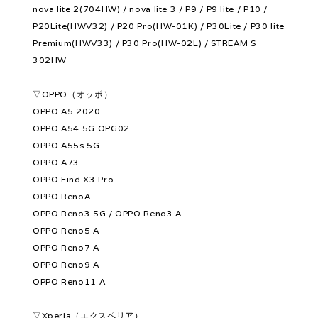
nova lite 2(704HW) / nova lite 3 / P9 / P9 lite / P10 /
P20Lite(HWV32) / P20 Pro(HW-01K) / P30Lite / P30 lite
Premium(HWV33) / P30 Pro(HW-02L) / STREAM S
302HW
▽OPPO（オッポ）
OPPO A5 2020
OPPO A54 5G OPG02
OPPO A55s 5G
OPPO A73
OPPO Find X3 Pro
OPPO RenoA
OPPO Reno3 5G / OPPO Reno3 A
OPPO Reno5 A
OPPO Reno7 A
OPPO Reno9 A
OPPO Reno11 A
▽Xperia（エクスペリア）