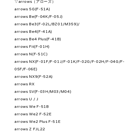
▽arrows（アローズ）
arrows 5G(F-51A)
arrows Be(F-04K/F-05J)
arrows Be3(F-02L/BZ01/M359)/
arrows Be4(F-41A)
arrows Be4 Plus(F-41B)
arrows Fit(F-01H)
arrows N(F-51C)
arrows NX(F-01F/F-01J/F-01K/F-02G/F-02H/F-04G/F-
05F/F-06E)
arrows NX9(F-52A)
arrows RX
arrows SV(F-03H/M03/M04)
arrows U / J
arrows We F-51B
arrows We2 F-52E
arrows We2 Plus F-51E
arrows Z FJL22