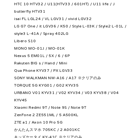
HTC 10 HTV32 / U11(HTV33 / 601HT) / U11 life / J
butterfly HTV31
isai FL LGL24 / VL LGV31 / vivid LGV32
LG G7 One / it LGV36 / K50 / Style L-03K / Style2 L-01L /
style3 L-41A / Spray 402LG
Libero S10
MONO MO-01J / MO-01K
Nexus 5 EM01L / 5X / 6 / 6P
Rakuten BIG s / Hand / Mini
Qua Phone KYV37 / PX LGV33
SONY WALKMAN NW-A16 / A17 ※クリアのみ
TORQUE 5G KYG01 / G02 KYV35
URBANO V01 KYV31 / V02 KYV34 / V03 KYV38 / V04
KYV45
Xiaomi Redmi 9T / Note 9S / Note 9T
ZenFone 2 ZE551ML / 5 A500KL
ZTE a1 / Axon 10 Pro 5G
かんたんスマホ 705KC / 2 A001KC
キッズケータイ KY-41C ※クリアのみ