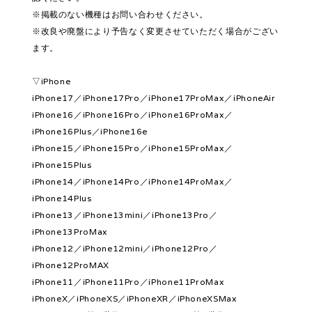
※掲載のない機種はお問い合わせください。
※改良や廃盤により予告なく変更させていただく場合がござい
ます。
▽iPhone
iPhone17／iPhone17Pro／iPhone17ProMax／iPhoneAir
iPhone16／iPhone16Pro／iPhone16ProMax／
iPhone16Plus／iPhone16e
iPhone15／iPhone15Pro／iPhone15ProMax／
iPhone15Plus
iPhone14／iPhone14Pro／iPhone14ProMax／
iPhone14Plus
iPhone13／iPhone13mini／iPhone13Pro／
iPhone13ProMax
iPhone12／iPhone12mini／iPhone12Pro／
iPhone12ProMAX
iPhone11／iPhone11Pro／iPhone11ProMax
iPhoneX／iPhoneXS／iPhoneXR／iPhoneXSMax