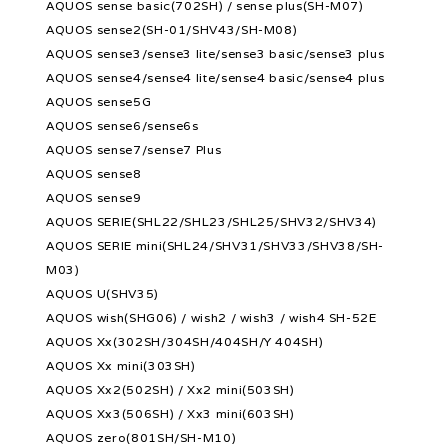
AQUOS sense basic(702SH) / sense plus(SH-M07)
AQUOS sense2(SH-01/SHV43/SH-M08)
AQUOS sense3/sense3 lite/sense3 basic/sense3 plus
AQUOS sense4/sense4 lite/sense4 basic/sense4 plus
AQUOS sense5G
AQUOS sense6/sense6s
AQUOS sense7/sense7 Plus
AQUOS sense8
AQUOS sense9
AQUOS SERIE(SHL22/SHL23/SHL25/SHV32/SHV34)
AQUOS SERIE mini(SHL24/SHV31/SHV33/SHV38/SH-
M03)
AQUOS U(SHV35)
AQUOS wish(SHG06) / wish2 / wish3 / wish4 SH-52E
AQUOS Xx(302SH/304SH/404SH/Y 404SH)
AQUOS Xx mini(303SH)
AQUOS Xx2(502SH) / Xx2 mini(503SH)
AQUOS Xx3(506SH) / Xx3 mini(603SH)
AQUOS zero(801SH/SH-M10)