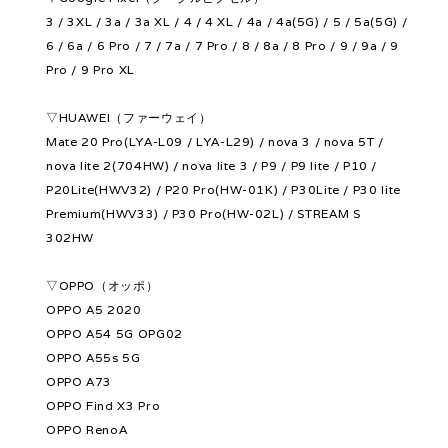
3 / 3XL / 3a / 3a XL / 4 / 4 XL / 4a / 4a(5G) / 5 / 5a(5G) /
6 / 6a / 6 Pro / 7 / 7a / 7 Pro / 8 / 8a / 8 Pro / 9 / 9a / 9
Pro / 9 Pro XL
▽HUAWEI（ファーウェイ）
Mate 20 Pro(LYA-L09 / LYA-L29) / nova 3 / nova 5T /
nova lite 2(704HW) / nova lite 3 / P9 / P9 lite / P10 /
P20Lite(HWV32) / P20 Pro(HW-01K) / P30Lite / P30 lite
Premium(HWV33) / P30 Pro(HW-02L) / STREAM S
302HW
▽OPPO（オッポ）
OPPO A5 2020
OPPO A54 5G OPG02
OPPO A55s 5G
OPPO A73
OPPO Find X3 Pro
OPPO RenoA