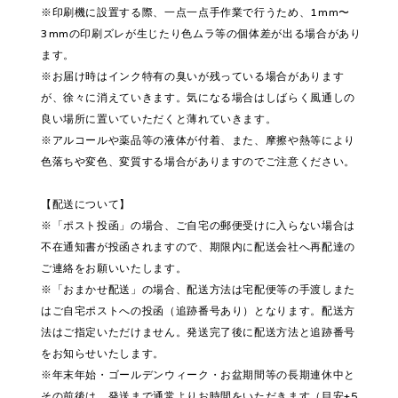
※印刷機に設置する際、一点一点手作業で行うため、1mm〜
3mmの印刷ズレが生じたり色ムラ等の個体差が出る場合があり
ます。
※お届け時はインク特有の臭いが残っている場合があります
が、徐々に消えていきます。気になる場合はしばらく風通しの
良い場所に置いていただくと薄れていきます。
※アルコールや薬品等の液体が付着、また、摩擦や熱等により
色落ちや変色、変質する場合がありますのでご注意ください。
【配送について】
※「ポスト投函」の場合、ご自宅の郵便受けに入らない場合は
不在通知書が投函されますので、期限内に配送会社へ再配達の
ご連絡をお願いいたします。
※「おまかせ配送」の場合、配送方法は宅配便等の手渡しまた
はご自宅ポストへの投函（追跡番号あり）となります。配送方
法はご指定いただけません。発送完了後に配送方法と追跡番号
をお知らせいたします。
※年末年始・ゴールデンウィーク・お盆期間等の長期連休中と
その前後は、発送まで通常よりお時間をいただきます（目安+5