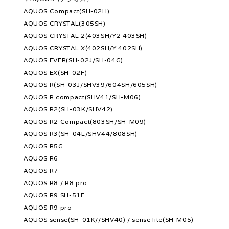
AQUOS Compact(SH-02H)
AQUOS CRYSTAL(305SH)
AQUOS CRYSTAL 2(403SH/Y2 403SH)
AQUOS CRYSTAL X(402SH/Y 402SH)
AQUOS EVER(SH-02J/SH-04G)
AQUOS EX(SH-02F)
AQUOS R(SH-03J/SHV39/604SH/605SH)
AQUOS R compact(SHV41/SH-M06)
AQUOS R2(SH-03K/SHV42)
AQUOS R2 Compact(803SH/SH-M09)
AQUOS R3(SH-04L/SHV44/808SH)
AQUOS R5G
AQUOS R6
AQUOS R7
AQUOS R8 / R8 pro
AQUOS R9 SH-51E
AQUOS R9 pro
AQUOS sense(SH-01K//SHV40) / sense lite(SH-M05)