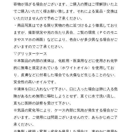
容物が混ざる場合がございます。ご購入の際はご理解頂いた上
でご購入いただく様お願い致します。それによる返品・交換は
いただけませんので予めご了承ください。
・商品写真はできる限り実物の色に近づけるよう徹底しており
ますが、撮影状況や光の当たり具合、ご覧の環境（ＰＣのモニ
タやスマホの画面）などにより、色合いが多少異なる場合がご
ざいますのでご了承ください。
▽グリッターケース
※本製品の内部の液体は、化粧用・医薬用などに使用され化学
的に無毒と規定されている〈ホワイトオイル〉を使用してお
り、皮膚などに付着した場合でも火傷など生じることのない、
安全性の高いオイルです。
※液体を口に入れないで下さい。口に入った場合は肺に入る危
険があるため無理に嘔吐しようとせず、直ぐに水で洗い流し、
直ちに医師の診察を受けて下さい。
※気温の変化等により、ケース内部に気泡が発生する場合がご
ざいます。ご使用には問題ございませんので、あらかじめご了
承ください。
※亀裂・破損・変形・劣化を発見した場合は、速やかに使用を