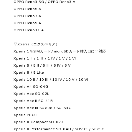
OPPO Reno3 5G / OPPO Reno3 A
OPPO Reno5 A
OPPO Reno7 A
OPPO Reno9 A
OPPO Reno11 A
▽Xperia（エクスペリア）
Xperia 1※SIMカード/microSDカード挿入口に非対応
Xperia 1 II / 1 Ⅲ / 1 IV / 1 V / 1 VI
Xperia 5 / 5 II / 5 III / 5 IV / 5 V
Xperia 8 / 8 Lite
Xperia 10 II / 10 III / 10 IV / 10 V / 10 VI
Xperia A4 SO-04G
Xperia Ace SO-02L
Xperia Ace II SO-41B
Xperia Ace III SOG08 / SO-53C
Xperia PRO-I
Xperia X Compact SO-02J
Xperia X Performance SO-04H / SOV33 / 502SO