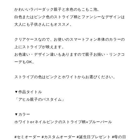
かわいいラバーダック親子と水色のもこもこ泡。
白色またはピンク色のストライプ柄とファンシーなデザインは
大人にも子供さんにもオススメ。
クリアケースなので、お使いのスマートフォン本体のカラーの
上にストライプが映えます。
お色違い・デザイン違いもありますので親子お揃い・リンクコ
ーデもOK。
ストライプの色はピンクとホワイトからお選びください。
▼作品タイトル
「アヒル親子のバスタイム」
▼カラー
ホワイトorネイルピンクのストライプ柄×ブルーパール
#セミオーダー #カスタムオーダー #誕生日プレゼント #母の日