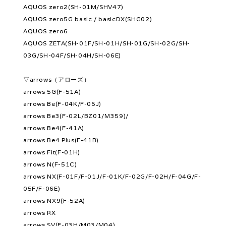
AQUOS zero2(SH-01M/SHV47)
AQUOS zero5G basic / basicDX(SHG02)
AQUOS zero6
AQUOS ZETA(SH-01F/SH-01H/SH-01G/SH-02G/SH-
03G/SH-04F/SH-04H/SH-06E)
▽arrows（アローズ）
arrows 5G(F-51A)
arrows Be(F-04K/F-05J)
arrows Be3(F-02L/BZ01/M359)/
arrows Be4(F-41A)
arrows Be4 Plus(F-41B)
arrows Fit(F-01H)
arrows N(F-51C)
arrows NX(F-01F/F-01J/F-01K/F-02G/F-02H/F-04G/F-
05F/F-06E)
arrows NX9(F-52A)
arrows RX
arrows SV(F-03H/M03/M04)