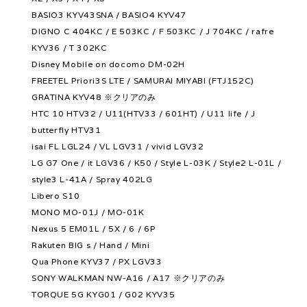
BASIO3 KYV43SNA / BASIO4 KYV47
DIGNO C 404KC / E 503KC / F 503KC / J 704KC / rafre
KYV36 / T 302KC
Disney Mobile on docomo DM-02H
FREETEL Priori3S LTE / SAMURAI MIYABI (FTJ152C)
GRATINA KYV48 ※クリアのみ
HTC 10 HTV32 / U11(HTV33 / 601HT) / U11 life / J
butterfly HTV31
isai FL LGL24 / VL LGV31 / vivid LGV32
LG G7 One / it LGV36 / K50 / Style L-03K / Style2 L-01L /
style3 L-41A / Spray 402LG
Libero S10
MONO MO-01J / MO-01K
Nexus 5 EM01L / 5X / 6 / 6P
Rakuten BIG s / Hand / Mini
Qua Phone KYV37 / PX LGV33
SONY WALKMAN NW-A16 / A17 ※クリアのみ
TORQUE 5G KYG01 / G02 KYV35