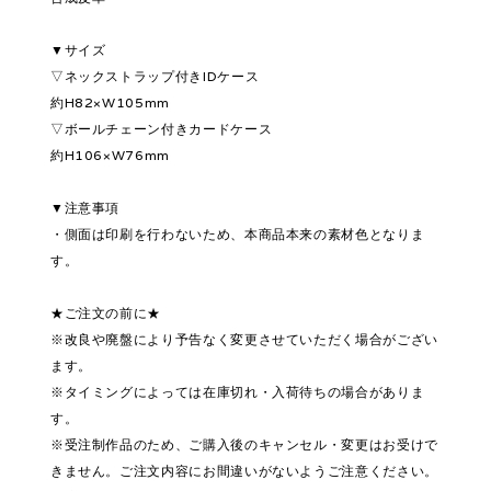
▼サイズ
▽ネックストラップ付きIDケース
約H82×W105mm
▽ボールチェーン付きカードケース
約H106×W76mm
▼注意事項
・側面は印刷を行わないため、本商品本来の素材色となりま
す。
★ご注文の前に★
※改良や廃盤により予告なく変更させていただく場合がござい
ます。
※タイミングによっては在庫切れ・入荷待ちの場合がありま
す。
※受注制作品のため、ご購入後のキャンセル・変更はお受けで
きません。ご注文内容にお間違いがないようご注意ください。