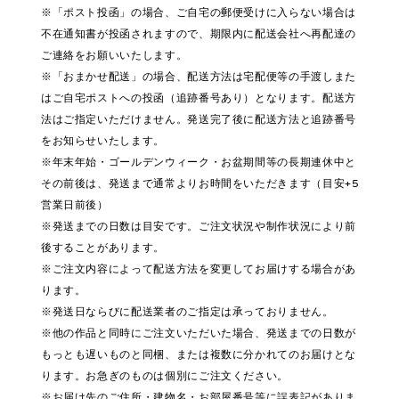
※「ポスト投函」の場合、ご自宅の郵便受けに入らない場合は
不在通知書が投函されますので、期限内に配送会社へ再配達の
ご連絡をお願いいたします。
※「おまかせ配送」の場合、配送方法は宅配便等の手渡しまた
はご自宅ポストへの投函（追跡番号あり）となります。配送方
法はご指定いただけません。発送完了後に配送方法と追跡番号
をお知らせいたします。
※年末年始・ゴールデンウィーク・お盆期間等の長期連休中と
その前後は、発送まで通常よりお時間をいただきます（目安+5
営業日前後）
※発送までの日数は目安です。ご注文状況や制作状況により前
後することがあります。
※ご注文内容によって配送方法を変更してお届けする場合があ
ります。
※発送日ならびに配送業者のご指定は承っておりません。
※他の作品と同時にご注文いただいた場合、発送までの日数が
もっとも遅いものと同梱、または複数に分かれてのお届けとな
ります。お急ぎのものは個別にご注文ください。
※お届け先のご住所・建物名・お部屋番号等に誤表記がありま