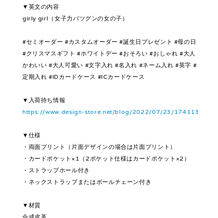
▼英文の内容
girly girl（女子力バツグンの女の子）
#セミオーダー #カスタムオーダー #誕生日プレゼント #母の日
#クリスマスギフト #ホワイトデー #おそろい #おしゃれ #大人
かわいい #大人可愛い #文字入れ #名入れ #ネーム入れ #英字 #
定期入れ #IDカードケース #ICカードケース
▼入荷待ち情報
https://www.design-store.net/blog/2022/07/23/174113
▼仕様
・両面プリント（片面デザインの場合は片面プリント）
・カードポケット×1（2ポケット仕様はカードポケット×2）
・ストラップホール付き
・ネックストラップまたはボールチェーン付き
▼材質
合成皮革