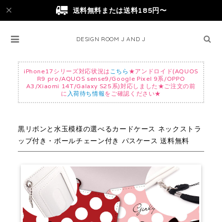
送料無料または送料185円〜
DESIGN ROOM J AND J
iPhone17シリーズ対応状況は
こちら
★アンドロイド(AQUOS
R9 pro/AQUOS sense9/Google Pixel 9系/OPPO
A3/Xiaomi 14T/Galaxy S25系)対応しました★ご注文の前
に
入荷待ち情報
をご確認ください★
黒リボンと水玉模様の選べるカードケース ネックストラ
ップ付き・ボールチェーン付き パスケース 送料無料