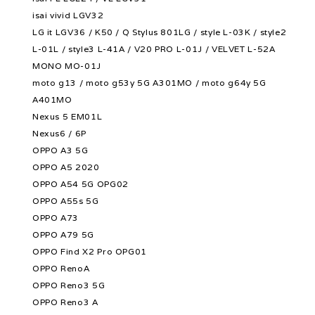
isai vivid LGV32
LG it LGV36 / K50 / Q Stylus 801LG / style L-03K / style2
L-01L / style3 L-41A / V20 PRO L-01J / VELVET L-52A
MONO MO-01J
moto g13 / moto g53y 5G A301MO / moto g64y 5G
A401MO
Nexus 5 EM01L
Nexus6 / 6P
OPPO A3 5G
OPPO A5 2020
OPPO A54 5G OPG02
OPPO A55s 5G
OPPO A73
OPPO A79 5G
OPPO Find X2 Pro OPG01
OPPO RenoA
OPPO Reno3 5G
OPPO Reno3 A