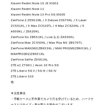
Xiaomi Redmi Note 10 JE XIG02
Xiaomi Redmi Note 11
Xiaomi Redmi Note 13 Pro 5G XIG05
ZenFone 2 ZE551ML / 3 Deluxe ZS570KL / 3 Laser
ZC551KL / 3 Max ZC520TL / 4 Max ZC520KL / 5
A500KL / ZE620KL
ZenFone Go ZB551KL / Live (L1) ZA550KL
ZenFone Max ZC550KL / Max Plus M1 ZB570TL
ZenFone MAX(M2)ZB633KL / MAX PRO(MI)ZB601KL /
MAXPRO(M2)ZB631KL
ZenFone Selfie ZD551KL
ZTE a1 ZTG01 / Axon 10 Pro 5G
ZTE Libero 5G II / 5G III / 5G IV
ZTE Libero S10
他
▼注意事項
・手帳ケースに手作業でカメラ穴を空けているため、ハードケ
ースとはサイズ・形が異なる場合がございます。