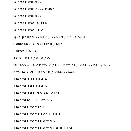
OPPO Reno5 A
OPPO Reno7 A OPG04
OPPO Reno9 A
OPPO Reno10 Pro
OPPO Reno11 A
Qua phone KYV37 / KYV44 / PX LGV33
Rakuten BIG s / Hand / Mini
Spray 402LG
TONE e19 / e20 / e21
URBANO L02 KYY22 / L03 KYY23 / V01 KYV31 / V02
KYV34 / V03 KYV38 / V04 KYV45
Xiaomi 13T XIG04
Xiaomi 14T XIG06
Xiaomi 14T Pro A402XM
Xiaomi Mi 11 Lite 5G
Xiaomi Redmi 9T
Xiaomi Redmi 12 5G XIG03
Xiaomi Redmi Note 9S
Xiaomi Redmi Note 9T A001XM