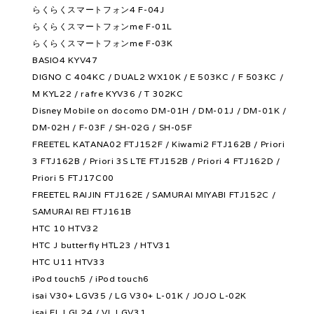
らくらくスマートフォン4 F-04J
らくらくスマートフォンme F-01L
らくらくスマートフォンme F-03K
BASIO4 KYV47
DIGNO C 404KC / DUAL2 WX10K / E 503KC / F 503KC /
M KYL22 / rafre KYV36 / T 302KC
Disney Mobile on docomo DM-01H / DM-01J / DM-01K /
DM-02H / F-03F / SH-02G / SH-05F
FREETEL KATANA02 FTJ152F / Kiwami2 FTJ162B / Priori
3 FTJ162B / Priori 3S LTE FTJ152B / Priori 4 FTJ162D /
Priori 5 FTJ17C00
FREETEL RAIJIN FTJ162E / SAMURAI MIYABI FTJ152C /
SAMURAI REI FTJ161B
HTC 10 HTV32
HTC J butterfly HTL23 / HTV31
HTC U11 HTV33
iPod touch5 / iPod touch6
isai V30+ LGV35 / LG V30+ L-01K / JOJO L-02K
isai FL LGL24 / VL LGV31