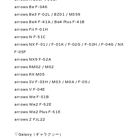
arrows Be F-04K
arrows Be3 F-02L / BZ01 / M359
arrows Be4 F-41A / Be4 Plus F-41B
arrows Fit F-01H
arrows N F-51C
arrows NX F-01J / F-01K / F-02G / F-02H / F-04G / NX
F-05F
arrows NX9 F-52A
arrows RM02 / M02
arrows RX M05
arrows SV F-03H / M03 / M04 / F-05J
arrows V F-04E
arrows We F-51B
arrows We2 F-52E
arrows We2 Plus F-51E
arrows Z FJL22
▽Galaxy（ギャラクシー）