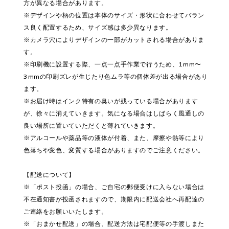
方が異なる場合があります。
※デザインや柄の位置は本体のサイズ・形状に合わせてバラン
ス良く配置するため、サイズ感は多少異なります。
※カメラ穴によりデザインの一部がカットされる場合がありま
す。
※印刷機に設置する際、一点一点手作業で行うため、1mm〜
3mmの印刷ズレが生じたり色ムラ等の個体差が出る場合があり
ます。
※お届け時はインク特有の臭いが残っている場合があります
が、徐々に消えていきます。気になる場合はしばらく風通しの
良い場所に置いていただくと薄れていきます。
※アルコールや薬品等の液体が付着、また、摩擦や熱等により
色落ちや変色、変質する場合がありますのでご注意ください。
【配送について】
※「ポスト投函」の場合、ご自宅の郵便受けに入らない場合は
不在通知書が投函されますので、期限内に配送会社へ再配達の
ご連絡をお願いいたします。
※「おまかせ配送」の場合、配送方法は宅配便等の手渡しまた