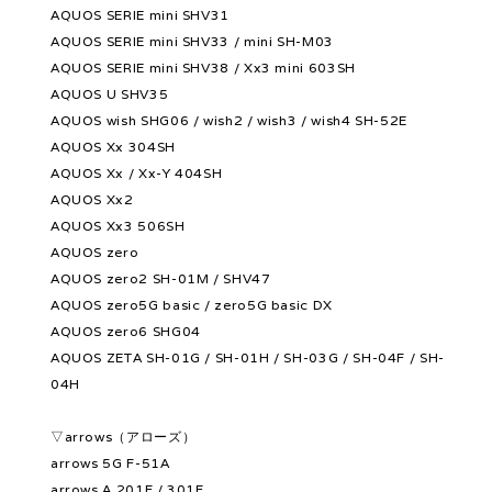
AQUOS SERIE mini SHV31
AQUOS SERIE mini SHV33 / mini SH-M03
AQUOS SERIE mini SHV38 / Xx3 mini 603SH
AQUOS U SHV35
AQUOS wish SHG06 / wish2 / wish3 / wish4 SH-52E
AQUOS Xx 304SH
AQUOS Xx / Xx-Y 404SH
AQUOS Xx2
AQUOS Xx3 506SH
AQUOS zero
AQUOS zero2 SH-01M / SHV47
AQUOS zero5G basic / zero5G basic DX
AQUOS zero6 SHG04
AQUOS ZETA SH-01G / SH-01H / SH-03G / SH-04F / SH-
04H
▽arrows（アローズ）
arrows 5G F-51A
arrows A 201F / 301F