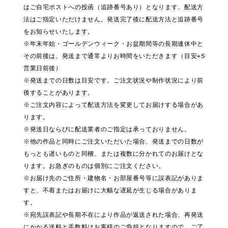
はご自宅ポストへの投函（追跡番号あり）となります。配送方
法はご指定いただけません。発送完了後に配送方法と追跡番号
をお知らせいたします。
※年末年始・ゴールデンウィーク・お盆期間等の長期連休中と
その前後は、発送まで通常よりお時間をいただきます（目安+5
営業日前後）
※発送までの日数は目安です。ご注文状況や制作状況により前
後することがあります。
※ご注文内容によって配送方法を変更してお届けする場合があ
ります。
※発送日ならびに配送業者のご指定は承っておりません。
※他の作品と同時にご注文いただいた場合、発送までの日数が
もっとも遅いものと同梱、または複数に分かれてのお届けとな
ります。お急ぎのものは個別にご注文ください。
※お届け先のご住所・建物名・お部屋番号等に誤表記がありま
すと、不着またはお届けに大幅な遅延が生じる場合がありま
す。
※宛先誤表記や長期不在により作品が返送された場合、再発送
にかかる送料と手数料はお客様のご負担となりますので、ご了