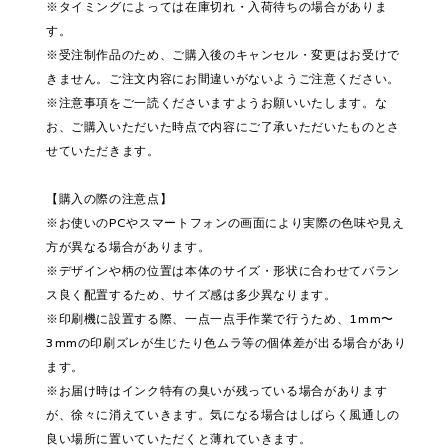
※タイミングによっては在庫切れ・入荷待ちの場合がありま
す。
※受注制作品のため、ご購入後のキャンセル・変更はお受けで
きません。ご注文内容にお間違いがないようご注意ください。
※注意事項をご一読くださいますようお願いいたします。な
お、ご購入いただいた時点で内容にご了承いただいたものとさ
せていただきます。
【購入の際の注意点】
※お使いのPCやスマートフォンの画面により実際の色味や見え
方が異なる場合があります。
※デザインや柄の位置は本体のサイズ・形状に合わせてバラン
ス良く配置するため、サイズ感は多少異なります。
※印刷機に設置する際、一点一点手作業で行うため、1mm〜
3mmの印刷ズレが生じたり色ムラ等の個体差が出る場合があり
ます。
※お届け時はインク特有の臭いが残っている場合があります
が、徐々に消えていきます。気になる場合はしばらく風通しの
良い場所に置いていただくと薄れていきます。