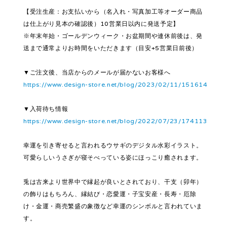
【受注生産：お支払いから（名入れ・写真加工等オーダー商品
は仕上がり見本の確認後）10営業日以内に発送予定】
※年末年始・ゴールデンウィーク・お盆期間や連休前後は、発
送まで通常よりお時間をいただきます（目安+5営業日前後）
▼ご注文後、当店からのメールが届かないお客様へ
https://www.design-store.net/blog/2023/02/11/151614
▼入荷待ち情報
https://www.design-store.net/blog/2022/07/23/174113
幸運を引き寄せると言われるウサギのデジタル水彩イラスト。
可愛らしいうさぎが寝そべっている姿にほっこり癒されます。
兎は古来より世界中で縁起が良いとされており、干支（卯年）
の飾りはもちろん、縁結び・恋愛運・子宝安産・長寿・厄除
け・金運・商売繁盛の象徴など幸運のシンボルと言われていま
す。