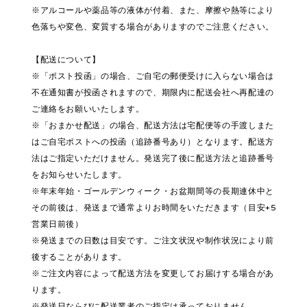
※アルコールや薬品等の液体が付着、また、摩擦や熱等により
色落ちや変色、変質する場合がありますのでご注意ください。
【配送について】
※「ポスト投函」の場合、ご自宅の郵便受けに入らない場合は
不在通知書が投函されますので、期限内に配送会社へ再配達の
ご連絡をお願いいたします。
※「おまかせ配送」の場合、配送方法は宅配便等の手渡しまた
はご自宅ポストへの投函（追跡番号あり）となります。配送方
法はご指定いただけません。発送完了後に配送方法と追跡番号
をお知らせいたします。
※年末年始・ゴールデンウィーク・お盆期間等の長期連休中と
その前後は、発送まで通常よりお時間をいただきます（目安+5
営業日前後）
※発送までの日数は目安です。ご注文状況や制作状況により前
後することがあります。
※ご注文内容によって配送方法を変更してお届けする場合があ
ります。
※発送日ならびに配送業者のご指定は承っておりません。