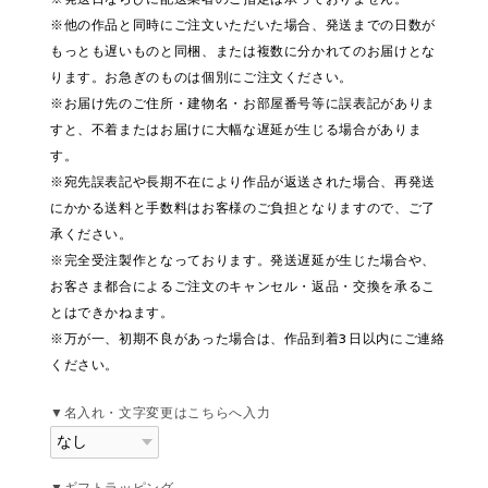
※他の作品と同時にご注文いただいた場合、発送までの日数が
もっとも遅いものと同梱、または複数に分かれてのお届けとな
ります。お急ぎのものは個別にご注文ください。
※お届け先のご住所・建物名・お部屋番号等に誤表記がありま
すと、不着またはお届けに大幅な遅延が生じる場合がありま
す。
※宛先誤表記や長期不在により作品が返送された場合、再発送
にかかる送料と手数料はお客様のご負担となりますので、ご了
承ください。
※完全受注製作となっております。発送遅延が生じた場合や、
お客さま都合によるご注文のキャンセル・返品・交換を承るこ
とはできかねます。
※万が一、初期不良があった場合は、作品到着3日以内にご連絡
ください。
▼名入れ・文字変更はこちらへ入力
▼ギフトラッピング