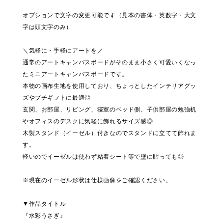
オプションで文字の変更可能です（見本の書体・英数字・大文
字は頭文字のみ）
＼気軽に・手軽にアートを／
通常のアートキャンバスボードがそのまま小さく可愛いくなっ
たミニアートキャンバスボードです。
本物の画布生地を使用しており、ちょっとしたインテリアグッ
ズやプチギフトに最適◎
玄関、お部屋、リビング、寝室のベッド側、子供部屋の勉強机
やオフィスのデスクに気軽に飾れるサイズ感◎
木製スタンド（イーゼル）付きなのでスタンドに立てて飾れま
す。
軽いのでイーゼルは使わず粘着シート等で壁に貼っても◎
※現在のイーゼル形状は仕様画像をご確認ください。
▼作品タイトル
『水彩うさぎ』