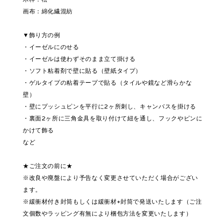
画布：綿化繊混紡
▼飾り方の例
・イーゼルにのせる
・イーゼルは使わずそのまま立て掛ける
・ソフト粘着剤で壁に貼る（壁紙タイプ）
・ゲルタイプの粘着テープで貼る（タイルや鏡など滑らかな
壁）
・壁にプッシュピンを平行に2ヶ所刺し、キャンバスを掛ける
・裏面2ヶ所に三角金具を取り付けて紐を通し、フックやピンに
かけて飾る
など
★ご注文の前に★
※改良や廃盤により予告なく変更させていただく場合がござい
ます。
※緩衝材付き封筒もしくは緩衝材+封筒で発送いたします（ご注
文個数やラッピング有無により梱包方法を変更いたします）