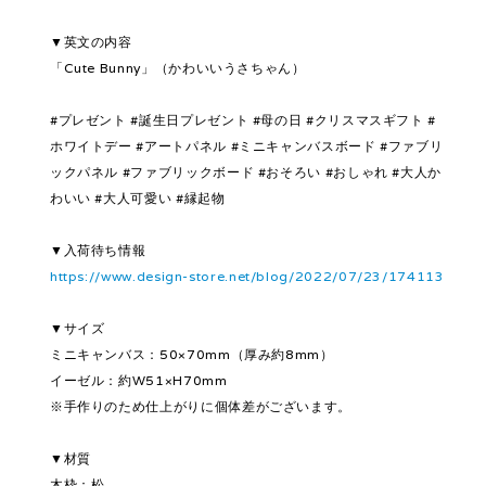
▼英文の内容
「Cute Bunny」（かわいいうさちゃん）
#プレゼント #誕生日プレゼント #母の日 #クリスマスギフト #
ホワイトデー #アートパネル #ミニキャンバスボード #ファブリ
ックパネル #ファブリックボード #おそろい #おしゃれ #大人か
わいい #大人可愛い #縁起物
▼入荷待ち情報
https://www.design-store.net/blog/2022/07/23/174113
▼サイズ
ミニキャンバス：50×70mm（厚み約8mm）
イーゼル：約W51×H70mm
※手作りのため仕上がりに個体差がございます。
▼材質
木枠：松