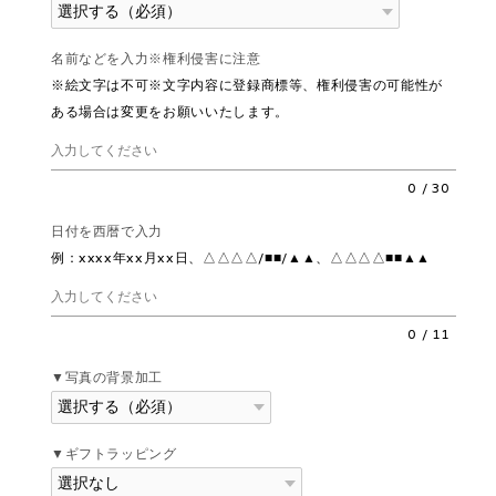
名前などを入力※権利侵害に注意
※絵文字は不可※文字内容に登録商標等、権利侵害の可能性が
ある場合は変更をお願いいたします。
0
/
30
日付を西暦で入力
例：xxxx年xx月xx日、△△△△/■■/▲▲、△△△△■■▲▲
0
/
11
▼写真の背景加工
▼ギフトラッピング