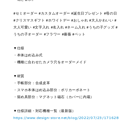
#セミオーダー #カスタムオーダー #誕生日プレゼント #母の日
#クリスマスギフト #ホワイトデー #おしゃれ #大人かわいい #
大人可愛い #文字入れ #名入れ #ネーム入れ #うちの子グッズ #
うちの子オーダー #フラワー #薔薇 #ペット
▼仕様
・本体はめ込み式
・機種に合わせたカメラ穴をオーダーメイド
▼材質
・手帳部分：合成皮革
・スマホ本体はめ込み部分：ポリカーボネート
・留め具部分：マグネット磁石（カバーに内蔵）
▼仕様詳細・対応機種一覧（最新版）
https://www.design-store.net/blog/2022/07/23/171628