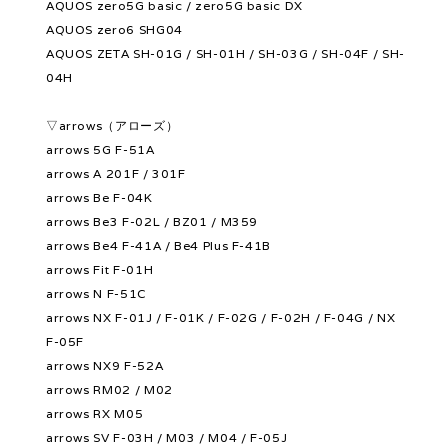
AQUOS zero5G basic / zero5G basic DX
AQUOS zero6 SHG04
AQUOS ZETA SH-01G / SH-01H / SH-03G / SH-04F / SH-
04H
▽arrows（アローズ）
arrows 5G F-51A
arrows A 201F / 301F
arrows Be F-04K
arrows Be3 F-02L / BZ01 / M359
arrows Be4 F-41A / Be4 Plus F-41B
arrows Fit F-01H
arrows N F-51C
arrows NX F-01J / F-01K / F-02G / F-02H / F-04G / NX
F-05F
arrows NX9 F-52A
arrows RM02 / M02
arrows RX M05
arrows SV F-03H / M03 / M04 / F-05J