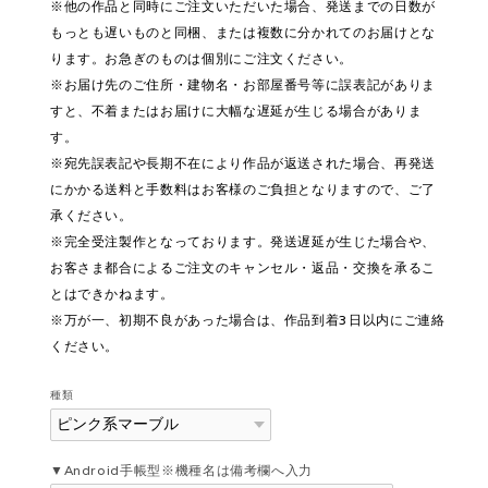
※他の作品と同時にご注文いただいた場合、発送までの日数が
もっとも遅いものと同梱、または複数に分かれてのお届けとな
ります。お急ぎのものは個別にご注文ください。
※お届け先のご住所・建物名・お部屋番号等に誤表記がありま
すと、不着またはお届けに大幅な遅延が生じる場合がありま
す。
※宛先誤表記や長期不在により作品が返送された場合、再発送
にかかる送料と手数料はお客様のご負担となりますので、ご了
承ください。
※完全受注製作となっております。発送遅延が生じた場合や、
お客さま都合によるご注文のキャンセル・返品・交換を承るこ
とはできかねます。
※万が一、初期不良があった場合は、作品到着3日以内にご連絡
ください。
種類
▼Android手帳型※機種名は備考欄へ入力