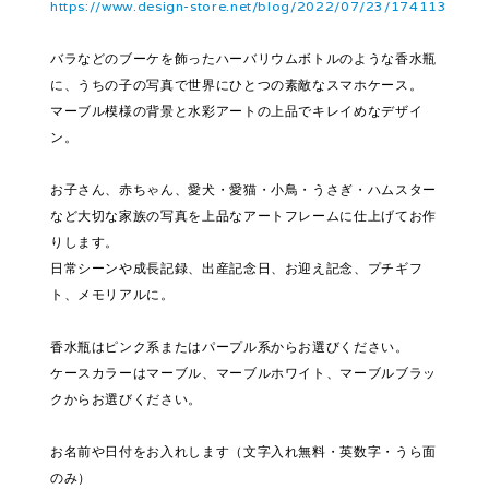
https://www.design-store.net/blog/2022/07/23/174113
バラなどのブーケを飾ったハーバリウムボトルのような香水瓶
に、うちの子の写真で世界にひとつの素敵なスマホケース。
マーブル模様の背景と水彩アートの上品でキレイめなデザイ
ン。
お子さん、赤ちゃん、愛犬・愛猫・小鳥・うさぎ・ハムスター
など大切な家族の写真を上品なアートフレームに仕上げてお作
りします。
日常シーンや成長記録、出産記念日、お迎え記念、プチギフ
ト、メモリアルに。
香水瓶はピンク系またはパープル系からお選びください。
ケースカラーはマーブル、マーブルホワイト、マーブルブラッ
クからお選びください。
お名前や日付をお入れします（文字入れ無料・英数字・うら面
のみ）