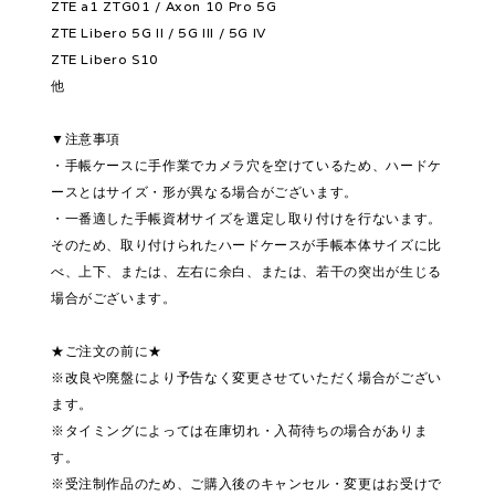
ZTE a1 ZTG01 / Axon 10 Pro 5G
ZTE Libero 5G II / 5G III / 5G IV
ZTE Libero S10
他
▼注意事項
・手帳ケースに手作業でカメラ穴を空けているため、ハードケ
ースとはサイズ・形が異なる場合がございます。
・一番適した手帳資材サイズを選定し取り付けを行ないます。
そのため、取り付けられたハードケースが手帳本体サイズに比
べ、上下、または、左右に余白、または、若干の突出が生じる
場合がございます。
★ご注文の前に★
※改良や廃盤により予告なく変更させていただく場合がござい
ます。
※タイミングによっては在庫切れ・入荷待ちの場合がありま
す。
※受注制作品のため、ご購入後のキャンセル・変更はお受けで