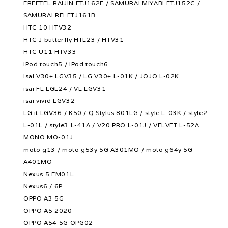
FREETEL RAIJIN FTJ162E / SAMURAI MIYABI FTJ152C /
SAMURAI REI FTJ161B
HTC 10 HTV32
HTC J butterfly HTL23 / HTV31
HTC U11 HTV33
iPod touch5 / iPod touch6
isai V30+ LGV35 / LG V30+ L-01K / JOJO L-02K
isai FL LGL24 / VL LGV31
isai vivid LGV32
LG it LGV36 / K50 / Q Stylus 801LG / style L-03K / style2
L-01L / style3 L-41A / V20 PRO L-01J / VELVET L-52A
MONO MO-01J
moto g13 / moto g53y 5G A301MO / moto g64y 5G
A401MO
Nexus 5 EM01L
Nexus6 / 6P
OPPO A3 5G
OPPO A5 2020
OPPO A54 5G OPG02