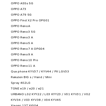
OPPO A55s 5G
OPPO A73
OPPO A79 5G
OPPO Find X2 Pro OPG01
OPPO RenoA
OPPO Reno3 5G
OPPO Reno3 A
OPPO Reno5 A
OPPO Reno7 A OPG04
OPPO Reno9 A
OPPO Reno10 Pro
OPPO Reno11 A
Qua phone KYV37 / KYV44 / PX LGV33
Rakuten BIG s / Hand / Mini
Spray 402LG
TONE e19 / e20 / e21
URBANO L02 KYY22 / L03 KYY23 / V01 KYV31 / V02
KYV34 / V03 KYV38 / V04 KYV45
Xiaomi 13T XIG04