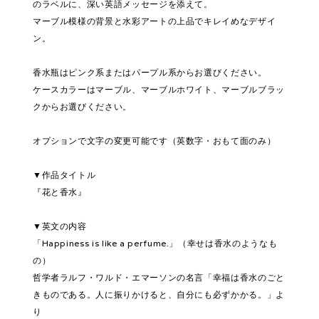
のラベルに、深い英語メッセージを添えて。
マーブル模様の背景と水彩アートの上品でキレイめなデザイ
ン。
香水瓶はピンク系またはパープル系からお選びください。
ケースカラーはマーブル、マーブルホワイト、マーブルブラッ
クからお選びください。
オプションで文字の変更可能です（英数字・おもて面のみ）
▼作品タイトル
『花と香水』
▼英文の内容
「Happiness is like a perfume.」（幸せは香水のようなも
の）
哲学者ラルフ・ワルド・エマーソンの名言「幸福は香水のごと
きものである。人に振りかけると、自分にも必ずかかる。」よ
り