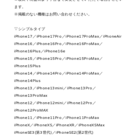
ます。
※掲載のない機種はお問い合わせください。
▽シンプルタイプ
iPhone17／iPhone17Pro／iPhone17ProMax／iPhoneAir
iPhone16／iPhone16Pro／iPhone16ProMax／
iPhone16Plus／iPhone16e
iPhone15／iPhone15Pro／iPhone15ProMax／
iPhone15Plus
iPhone14／iPhone14Pro／iPhone14ProMax／
iPhone14Plus
iPhone13／iPhone13mini／iPhone13Pro／
iPhone13ProMax
iPhone12／iPhone12mini／iPhone12Pro／
iPhone12ProMAX
iPhone11／iPhone11Pro／iPhone11ProMax
iPhoneX／iPhoneXS／iPhoneXR／iPhoneXSMax
iPhoneSE3(第3世代)／iPhoneSE2(第2世代)