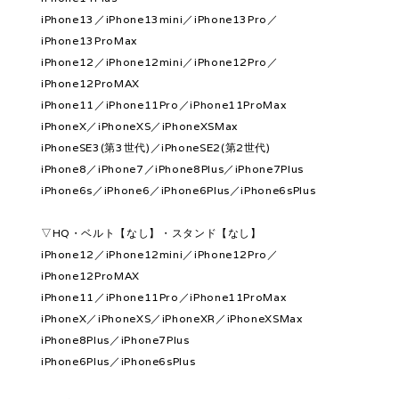
iPhone13／iPhone13mini／iPhone13Pro／
iPhone13ProMax
iPhone12／iPhone12mini／iPhone12Pro／
iPhone12ProMAX
iPhone11／iPhone11Pro／iPhone11ProMax
iPhoneX／iPhoneXS／iPhoneXSMax
iPhoneSE3(第3世代)／iPhoneSE2(第2世代)
iPhone8／iPhone7／iPhone8Plus／iPhone7Plus
iPhone6s／iPhone6／iPhone6Plus／iPhone6sPlus
▽HQ・ベルト【なし】・スタンド【なし】
iPhone12／iPhone12mini／iPhone12Pro／
iPhone12ProMAX
iPhone11／iPhone11Pro／iPhone11ProMax
iPhoneX／iPhoneXS／iPhoneXR／iPhoneXSMax
iPhone8Plus／iPhone7Plus
iPhone6Plus／iPhone6sPlus