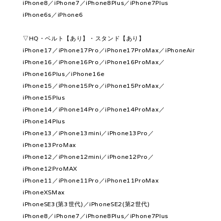
iPhone8／iPhone7／iPhone8Plus／iPhone7Plus
iPhone6s／iPhone6
▽HQ・ベルト【あり】・スタンド【あり】
iPhone17／iPhone17Pro／iPhone17ProMax／iPhoneAir
iPhone16／iPhone16Pro／iPhone16ProMax／
iPhone16Plus／iPhone16e
iPhone15／iPhone15Pro／iPhone15ProMax／
iPhone15Plus
iPhone14／iPhone14Pro／iPhone14ProMax／
iPhone14Plus
iPhone13／iPhone13mini／iPhone13Pro／
iPhone13ProMax
iPhone12／iPhone12mini／iPhone12Pro／
iPhone12ProMAX
iPhone11／iPhone11Pro／iPhone11ProMax
iPhoneXSMax
iPhoneSE3(第3世代)／iPhoneSE2(第2世代)
iPhone8／iPhone7／iPhone8Plus／iPhone7Plus