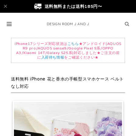
送料無料または送料185円〜
DESIGN ROOM J AND J
iPhone17シリーズ対応状況は
こちら
★アンドロイド(AQUOS
R9 pro/AQUOS sense9/Google Pixel 9系/OPPO
A3/Xiaomi 14T/Galaxy S25系)対応しました★ご注文の前
に
入荷待ち情報
をご確認ください★
送料無料 iPhone 花と香水の手帳型スマホケース ベルト
なし対応