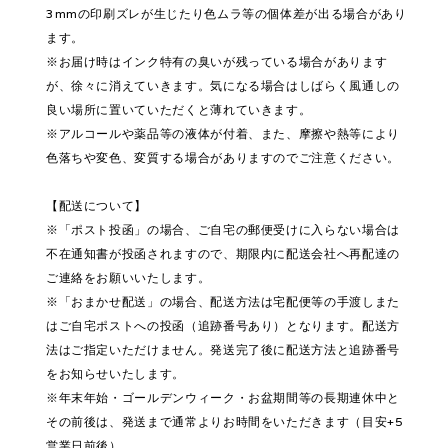
3mmの印刷ズレが生じたり色ムラ等の個体差が出る場合があり
ます。
※お届け時はインク特有の臭いが残っている場合があります
が、徐々に消えていきます。気になる場合はしばらく風通しの
良い場所に置いていただくと薄れていきます。
※アルコールや薬品等の液体が付着、また、摩擦や熱等により
色落ちや変色、変質する場合がありますのでご注意ください。
【配送について】
※「ポスト投函」の場合、ご自宅の郵便受けに入らない場合は
不在通知書が投函されますので、期限内に配送会社へ再配達の
ご連絡をお願いいたします。
※「おまかせ配送」の場合、配送方法は宅配便等の手渡しまた
はご自宅ポストへの投函（追跡番号あり）となります。配送方
法はご指定いただけません。発送完了後に配送方法と追跡番号
をお知らせいたします。
※年末年始・ゴールデンウィーク・お盆期間等の長期連休中と
その前後は、発送まで通常よりお時間をいただきます（目安+5
営業日前後）