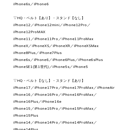
iPhone6s／iPhone6
▽HQ・ベルト【あり】・スタンド【なし】
iPhone12／iPhone12mini／iPhone12Pro／
iPhone12ProMAX
iPhone11／iPhone11Pro／iPhone11ProMax
iPhoneX／iPhoneXS／iPhoneXR／iPhoneXSMax
iPhone8Plus／iPhone7Plus
iPhone6s／iPhone6／iPhone6Plus／iPhone6sPlus
iPhoneSE1(第1世代)／iPhone5s／iPhone5
▽HQ・ベルト【なし】・スタンド【あり】
iPhone17／iPhone17Pro／iPhone17ProMax／iPhoneAir
iPhone16／iPhone16Pro／iPhone16ProMax／
iPhone16Plus／iPhone16e
iPhone15／iPhone15Pro／iPhone15ProMax／
iPhone15Plus
iPhone14／iPhone14Pro／iPhone14ProMax／
iPhone14Plus