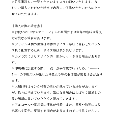
※注意事項をご一読くださいますようお願いいたします。な
お、ご購入いただいた時点で内容にご了承いただいたものとさ
せていただきます。
【購入の際の注意点】
※お使いのPCやスマートフォンの画面により実際の色味や見え
方が異なる場合があります。
※デザインや柄の位置は本体のサイズ・形状に合わせてバラン
ス良く配置するため、サイズ感は多少異なります。
※カメラ穴によりデザインの一部がカットされる場合がありま
す。
※印刷機に設置する際、一点一点手作業で行うため、1mm〜
3mmの印刷ズレが生じたり色ムラ等の個体差が出る場合があり
ます。
※お届け時はインク特有の臭いが残っている場合があります
が、徐々に消えていきます。気になる場合はしばらく風通しの
良い場所に置いていただくと薄れていきます。
※アルコールや薬品等の液体が付着、また、摩擦や熱等により
色落ちや変色、変質する場合がありますのでご注意ください。