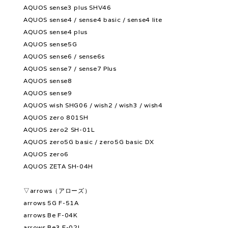
AQUOS sense3 plus SHV46
AQUOS sense4 / sense4 basic / sense4 lite
AQUOS sense4 plus
AQUOS sense5G
AQUOS sense6 / sense6s
AQUOS sense7 / sense7 Plus
AQUOS sense8
AQUOS sense9
AQUOS wish SHG06 / wish2 / wish3 / wish4
AQUOS zero 801SH
AQUOS zero2 SH-01L
AQUOS zero5G basic / zero5G basic DX
AQUOS zero6
AQUOS ZETA SH-04H
▽arrows（アローズ）
arrows 5G F-51A
arrows Be F-04K
arrows Be3 F-02L