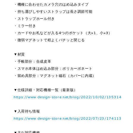
・機種に合わせたカメラ穴のはめ込みタイプ
・持ち運びしやすいストラップは長さ調節可能
・ストラップホール付き
・ミラー付き
・カードやお札などが入る4つのポケット（大×1、小×3）
・微弱マグネットで程よくパチッと閉じる
▼材質
・手帳部分：合成皮革
・スマホ本体はめ込み部分：ポリカーボネート
・留め具部分：マグネット磁石（カバーに内蔵）
▼仕様詳細・対応機種一覧（最新版）
https://www.design-store.net/blog/2022/10/02/135314
▼入荷待ち情報
https://www.design-store.net/blog/2022/07/23/174113
▼主な対応機種