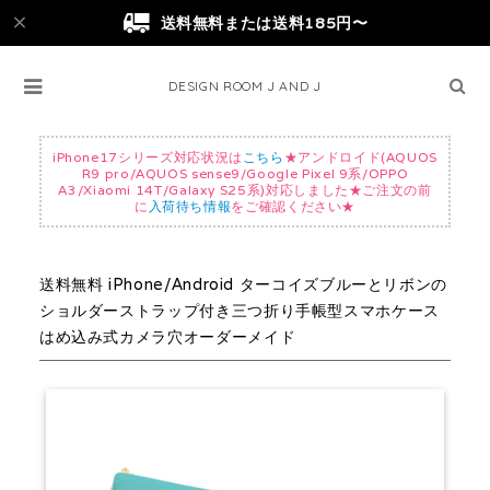
送料無料または送料185円〜
DESIGN ROOM J AND J
iPhone17シリーズ対応状況は
こちら
★アンドロイド(AQUOS
R9 pro/AQUOS sense9/Google Pixel 9系/OPPO
A3/Xiaomi 14T/Galaxy S25系)対応しました★ご注文の前
に
入荷待ち情報
をご確認ください★
送料無料 iPhone/Android ターコイズブルーとリボンの
ショルダーストラップ付き三つ折り手帳型スマホケース
はめ込み式カメラ穴オーダーメイド