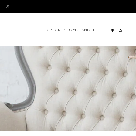
DESIGN ROOM J AND J
ホーム