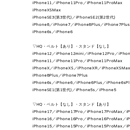
iPhone11／iPhone11Pro／iPhone11ProMax
iPhoneXSMax
iPhoneSE3(第3世代)／iPhoneSE2(第2世代)
iPhone8／iPhone7／iPhone8Plus／iPhone7Plu
iPhone6s／iPhone6
▽HQ・ベルト【あり】・スタンド【なし】
iPhone12／iPhone12mini／iPhone12Pro／iPho
iPhone11／iPhone11Pro／iPhone11ProMax
iPhoneX／iPhoneXS／iPhoneXR／iPhoneXSMa
iPhone8Plus／iPhone7Plus
iPhone6s／iPhone6／iPhone6Plus／iPhone6sPl
iPhoneSE1(第1世代)／iPhone5s／iPhone5
▽HQ・ベルト【なし】・スタンド【あり】
iPhone17／iPhone17Pro／iPhone17ProMax／iP
iPhone16／iPhone16Pro／iPhone16ProMax／iP
iPhone15／iPhone15Pro／iPhone15ProMax／iP