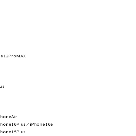
s
ne12ProMAX
x
us
honeAir
hone16Plus／iPhone16e
hone15Plus