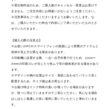
※受注制作品のため、ご購入後のキャンセル・変更はお受けで
きません。ご注文内容にお間違いがないようご注意ください。
※注意事項をご一読くださいますようお願いいたします。な
お、ご購入いただいた時点で内容にご了承いただいたものとさ
せていただきます。
【購入の際の注意点】
※お使いのPCやスマートフォンの画面により実際のアイテムと
色味や見え方が異なる場合があります。
※印刷機に設置する際、一点一点手作業で行うため、1mm〜
3mmの印刷ズレが生じたり色ムラ等の個体差が出る場合があり
ます。
※デザインや柄の位置はサイズ・形状に合わせてバランス良く
配置するため、サイズ感は多少異なります。
※お届け時はインク特有の臭いが残っている場合があります
が、徐々に消えていきますのでご安心ください。気になる場合
はしばらく風通しの良い場所に置いていただくと薄れていきま
す。