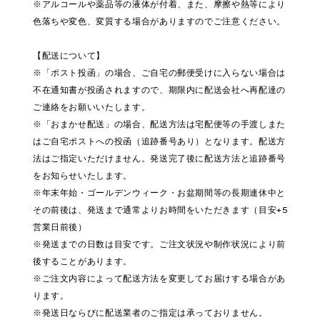
※アルコールや薬品等の液体が付着、また、摩擦や熱等により
色落ちや変色、変質する場合がありますのでご注意ください。
【配送について】
※「ポスト投函」の場合、ご自宅の郵便受けに入らない場合は
不在通知書が投函されますので、期限内に配送会社へ再配達の
ご連絡をお願いいたします。
※「おまかせ配送」の場合、配送方法は宅配便等の手渡しまた
はご自宅ポストへの投函（追跡番号あり）となります。配送方
法はご指定いただけません。発送完了後に配送方法と追跡番号
をお知らせいたします。
※年末年始・ゴールデンウィーク・お盆期間等の長期連休中と
その前後は、発送まで通常よりお時間をいただきます（目安+5
営業日前後）
※発送までの日数は目安です。ご注文状況や制作状況により前
後することがあります。
※ご注文内容によって配送方法を変更してお届けする場合があ
ります。
※発送日ならびに配送業者のご指定は承っておりません。