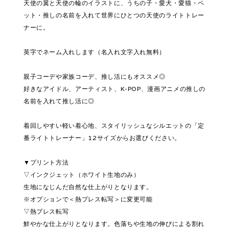
天使の翼と天使の輪のイラストに、うちの子・愛犬・愛猫・ペ
ット・推しの名前を入れて世界にひとつの天使のライトトレー
ナーに。
英字でネーム入れします（名入れ文字入れ無料）
親子コーデや家族コーデ、推し活にもオススメ◎
好きなアイドル、アーティスト、K-POP、漫画アニメの推しの
名前を入れて推し活に◎
着回しやすい軽い着心地、スタイリッシュなシルエットの「定
番ライトトレーナー」12サイズからお選びください。
▼プリント方法
▽インクジェット（ホワイト生地のみ）
生地になじんだ自然な仕上がりとなります。
※オプションで＜熱プレス転写＞に変更可能
▽熱プレス転写
鮮やかな仕上がりとなります。色落ちや生地の伸びによる割れ