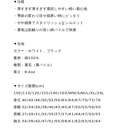
▼仕様
・厚すぎず薄すぎず着回しやすい軽い着心地
・季節の変わり目や肌寒い時にピッタリ
・やや細身でスタイリッシュなシルエット
・裏地は肌触りの良い綿パイルで快適
▼生地
カラー：ホワイト、ブラック
素材：綿100％
種類：裏毛（裏パイル）
厚さ：8.4oz
▼サイズ展開(cm)
100/110/120/130/140/150/WM/S/M/L/XL/2XL
身丈 40/43/46/50/53/56/63/64/67/70/73/76
身幅 32/34/36/38/40/43/45/47/50/53/56/59
肩幅 27/29/31/33/35/37/37/41/44/47/50/53
袖丈 34/38/42/47/51/55/58/61/62/63/63/64