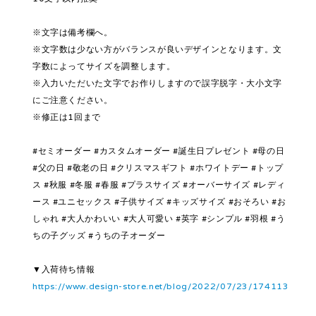
※文字は備考欄へ。
※文字数は少ない方がバランスが良いデザインとなります。文
字数によってサイズを調整します。
※入力いただいた文字でお作りしますので誤字脱字・大小文字
にご注意ください。
※修正は1回まで
#セミオーダー #カスタムオーダー #誕生日プレゼント #母の日
#父の日 #敬老の日 #クリスマスギフト #ホワイトデー #トップ
ス #秋服 #冬服 #春服 #プラスサイズ #オーバーサイズ #レディ
ース #ユニセックス #子供サイズ #キッズサイズ #おそろい #お
しゃれ #大人かわいい #大人可愛い #英字 #シンプル #羽根 #う
ちの子グッズ #うちの子オーダー
▼入荷待ち情報
https://www.design-store.net/blog/2022/07/23/174113