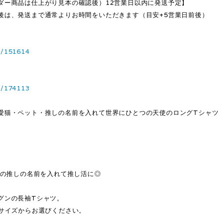
ダー商品は仕上がり見本の確認後）12営業日以内に発送予定】
後は、発送まで通常よりお時間をいただきます（目安+5営業日前後）
1/151614
3/174113
愛猫・ペット・推しの名前を入れて世界にひとつの天使のロングTシャツ
メの推しの名前を入れて推し活に◎
グンの長袖Tシャツ。
0サイズからお選びください。