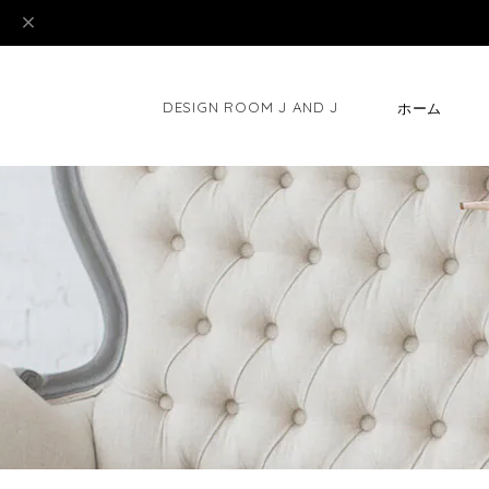
DESIGN ROOM J AND J
ホーム