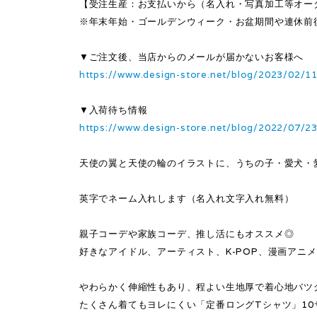
【受注生産：お支払いから（名入れ・写真加工等オー
※年末年始・ゴールデンウィーク・お盆期間や連休前
▼ご注文後、当店からのメールが届かないお客様へ
https://www.design-store.net/blog/2023/02/1
▼入荷待ち情報
https://www.design-store.net/blog/2022/07/2
天使の翼と天使の輪のイラストに、うちの子・愛犬・
英字でネーム入れします（名入れ文字入れ無料）
親子コーデや家族コーデ、推し活にもオススメ◎
好きなアイドル、アーティスト、K-POP、漫画アニ
やわらかく伸縮性もあり、程よい生地厚で着心地バツ
たくさん着てもヨレにくい「定番ロングTシャツ」1