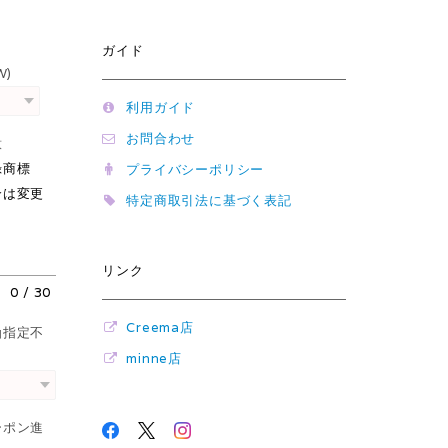
ガイド
W)
利用ガイド
お問合わせ
注意
録商標
プライバシーポリシー
合は変更
特定商取引法に基づく表記
リンク
0
/
30
Creema店
函指定不
minne店
ーポン進