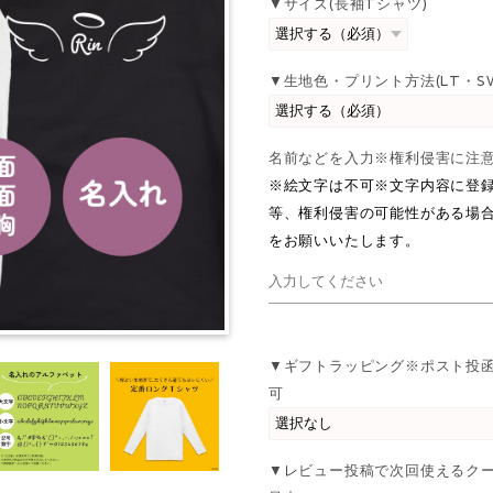
▼サイズ(長袖Tシャツ)
▼生地色・プリント方法(LT・S
名前などを入力※権利侵害に
※絵文字は不可※文字内容に登
等、権利侵害の可能性がある場
をお願いいたします。
▼ギフトラッピング※ポスト投
可
▼レビュー投稿で次回使えるク