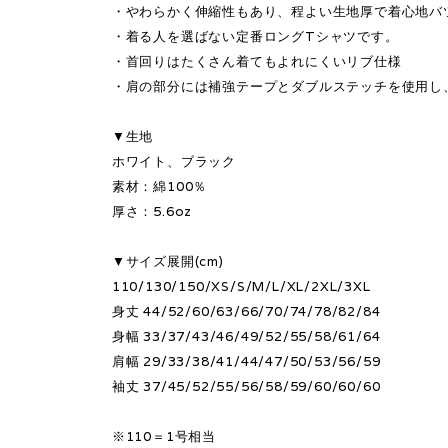
・やわらかく伸縮性もあり、程よい生地厚で着心地バ
・着る人を選ばない定番ロングTシャツです。
・首回りはたくさん着てもよれにくいリブ仕様
・肩の部分には補強テープとダブルステッチを使用し
▼生地
ホワイト、ブラック
素材：綿100％
厚さ：5.6oz
▼サイズ展開(cm)
110/130/150/XS/S/M/L/XL/2XL/3XL
身丈 44/52/60/63/66/70/74/78/82/84
身幅 33/37/43/46/49/52/55/58/61/64
肩幅 29/33/38/41/44/47/50/53/56/59
袖丈 37/45/52/55/56/58/59/60/60/60
※110＝1号相当