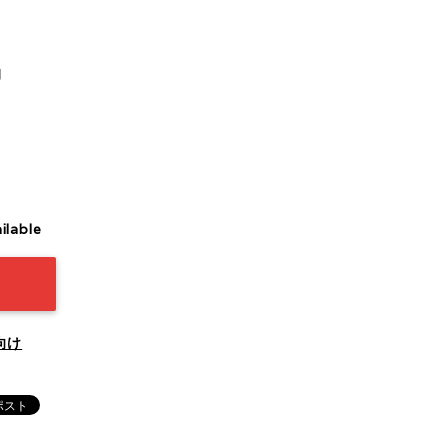
用
ilable
向け