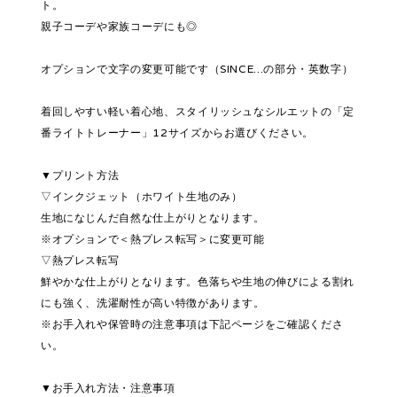
ト。
親子コーデや家族コーデにも◎
オプションで文字の変更可能です（SINCE...の部分・英数字）
着回しやすい軽い着心地、スタイリッシュなシルエットの「定
番ライトトレーナー」12サイズからお選びください。
▼プリント方法
▽インクジェット（ホワイト生地のみ）
生地になじんだ自然な仕上がりとなります。
※オプションで＜熱プレス転写＞に変更可能
▽熱プレス転写
鮮やかな仕上がりとなります。色落ちや生地の伸びによる割れ
にも強く、洗濯耐性が高い特徴があります。
※お手入れや保管時の注意事項は下記ページをご確認くださ
い。
▼お手入れ方法・注意事項