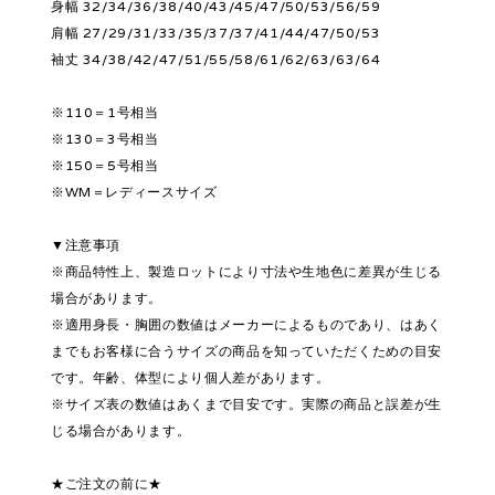
身幅 32/34/36/38/40/43/45/47/50/53/56/59
肩幅 27/29/31/33/35/37/37/41/44/47/50/53
袖丈 34/38/42/47/51/55/58/61/62/63/63/64
※110＝1号相当
※130＝3号相当
※150＝5号相当
※WM＝レディースサイズ
▼注意事項
※商品特性上、製造ロットにより寸法や生地色に差異が生じる
場合があります。
※適用身長・胸囲の数値はメーカーによるものであり、はあく
までもお客様に合うサイズの商品を知っていただくための目安
です。年齢、体型により個人差があります。
※サイズ表の数値はあくまで目安です。実際の商品と誤差が生
じる場合があります。
★ご注文の前に★