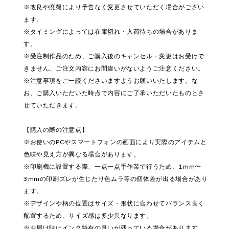
※改良や廃盤により予告なく変更させていただく場合がござい
ます。
※タイミングによっては在庫切れ・入荷待ちの場合がありま
す。
※受注制作品のため、ご購入後のキャンセル・変更はお受けで
きません。ご注文内容にお間違いがないようご注意ください。
※注意事項をご一読くださいますようお願いいたします。な
お、ご購入いただいた時点で内容にご了承いただいたものとさ
せていただきます。
【購入の際の注意点】
※お使いのPCやスマートフォンの画面により実際のアイテムと
色味や見え方が異なる場合があります。
※印刷機に設置する際、一点一点手作業で行うため、1mm〜
3mmの印刷ズレが生じたり色ムラ等の個体差が出る場合があり
ます。
※デザインや柄の位置はサイズ・形状に合わせてバランス良く
配置するため、サイズ感は多少異なります。
※お届け時はインク特有の臭いが残っている場合があります