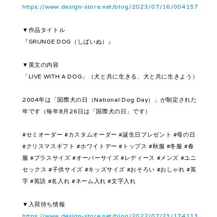
https://www.design-store.net/blog/2023/07/16/004157
▼作品タイトル
『GRUNGE DOG（しばいぬ）』
▼英文の内容
「LIVE WITH A DOG」（犬と共に生きる、犬と共に生きよう）
2004年は「国際犬の日（National Dog Day）」が制定された
年です（毎年8月26日は「国際犬の日」です）
#セミオーダー #カスタムオーダー #誕生日プレゼント #母の日
#クリスマスギフト #ホワイトデー #トップス #秋服 #冬服 #春
服 #プラスサイズ #オーバーサイズ #レディース #メンズ #ユニ
セックス #子供サイズ #キッズサイズ #おそろい #おしゃれ #英
字 #英語 #名入れ #ネーム入れ #文字入れ
▼入荷待ち情報
https://www.design-store.net/blog/2022/07/23/174113