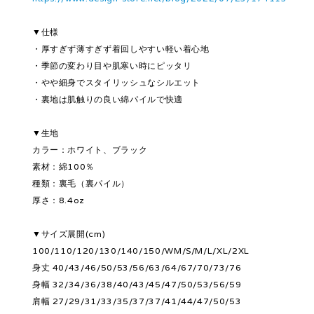
▼仕様
・厚すぎず薄すぎず着回しやすい軽い着心地
・季節の変わり目や肌寒い時にピッタリ
・やや細身でスタイリッシュなシルエット
・裏地は肌触りの良い綿パイルで快適
▼生地
カラー：ホワイト、ブラック
素材：綿100％
種類：裏毛（裏パイル）
厚さ：8.4oz
▼サイズ展開(cm)
100/110/120/130/140/150/WM/S/M/L/XL/2XL
身丈 40/43/46/50/53/56/63/64/67/70/73/76
身幅 32/34/36/38/40/43/45/47/50/53/56/59
肩幅 27/29/31/33/35/37/37/41/44/47/50/53