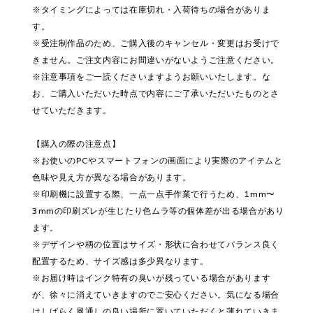
※タイミングによっては在庫切れ・入荷待ちの場合がありま
す。
※受注制作品のため、ご購入後のキャンセル・変更はお受けで
きません。ご注文内容にお間違いがないようご注意ください。
※注意事項をご一読くださいますようお願いいたします。な
お、ご購入いただいた時点で内容にご了承いただいたものとさ
せていただきます。
【購入の際の注意点】
※お使いのPCやスマートフォンの画面により実際のアイテムと
色味や見え方が異なる場合があります。
※印刷機に設置する際、一点一点手作業で行うため、1mm〜
3mmの印刷ズレが生じたり色ムラ等の個体差が出る場合があり
ます。
※デザインや柄の位置はサイズ・形状に合わせてバランス良く
配置するため、サイズ感は多少異なります。
※お届け時はインク特有の臭いが残っている場合があります
が、徐々に消えていきますのでご安心ください。気になる場合
はしばらく風通しの良い場所に置いていただくと薄れていきま