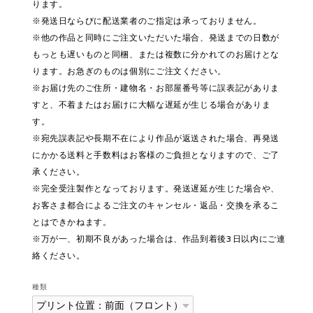
ります。
※発送日ならびに配送業者のご指定は承っておりません。
※他の作品と同時にご注文いただいた場合、発送までの日数が
もっとも遅いものと同梱、または複数に分かれてのお届けとな
ります。お急ぎのものは個別にご注文ください。
※お届け先のご住所・建物名・お部屋番号等に誤表記がありま
すと、不着またはお届けに大幅な遅延が生じる場合がありま
す。
※宛先誤表記や長期不在により作品が返送された場合、再発送
にかかる送料と手数料はお客様のご負担となりますので、ご了
承ください。
※完全受注製作となっております。発送遅延が生じた場合や、
お客さま都合によるご注文のキャンセル・返品・交換を承るこ
とはできかねます。
※万が一、初期不良があった場合は、作品到着後3日以内にご連
絡ください。
種類