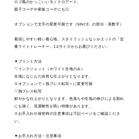
ロゴ風のかっこいいモノクロアート。
親子コーデや家族コーデにも◎
オプションで文字の変更可能です（SINCE...の部分・英数字）
着回しやすい軽い着心地、スタイリッシュなシルエットの「定
番ライトトレーナー」12サイズからお選びください。
▼プリント方法
▽インクジェット（ホワイト生地のみ）
生地になじんだ自然な仕上がりとなります。
※オプションで＜熱プレス転写＞に変更可能
▽熱プレス転写
鮮やかな仕上がりとなります。色落ちや生地の伸びによる割れ
にも強く、洗濯耐性が高い特徴があります。
※お手入れや保管時の注意事項は下記ページをご確認くださ
い。
▼お手入れ方法・注意事項