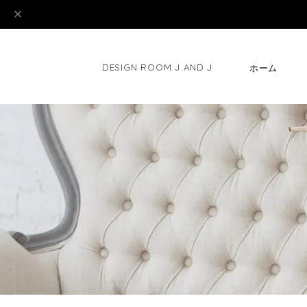
DESIGN ROOM J AND J
ホーム