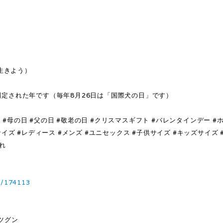
に生きよう）
）」が制定された年です（毎年8月26日は「国際犬の日」です）
 #母の日 #父の日 #敬老の日 #クリスマスギフト #バレンタインデー #
サイズ #レディース #メンズ #ユニセックス #子供サイズ #キッズサイズ
入れ
3/174113
ツグン