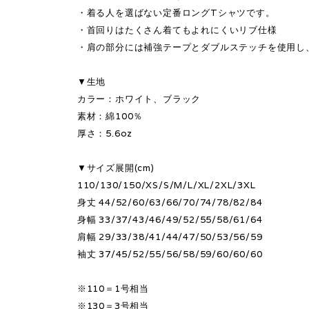
・着る人を選ばない定番ロングTシャツです。
・首回りはたくさん着てもよれにくいリブ仕様
・肩の部分には補強テープとダブルステッチを使用し
▼生地
カラー：ホワイト、ブラック
素材：綿100％
厚さ：5.6oz
▼サイズ展開(cm)
110/130/150/XS/S/M/L/XL/2XL/3XL
身丈 44/52/60/63/66/70/74/78/82/84
身幅 33/37/43/46/49/52/55/58/61/64
肩幅 29/33/38/41/44/47/50/53/56/59
袖丈 37/45/52/55/56/58/59/60/60/60
※110＝1号相当
※130＝3号相当