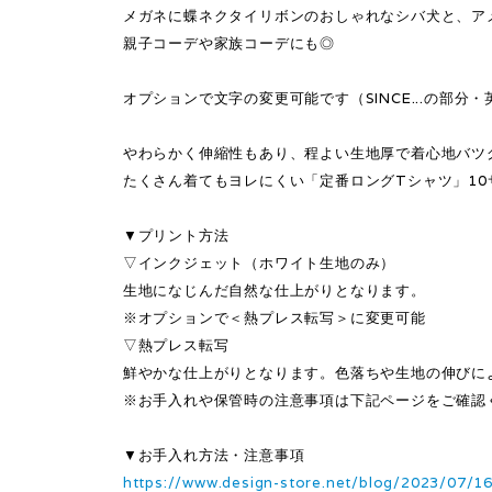
メガネに蝶ネクタイリボンのおしゃれなシバ犬と、ア
親子コーデや家族コーデにも◎
オプションで文字の変更可能です（SINCE...の部分
やわらかく伸縮性もあり、程よい生地厚で着心地バツ
たくさん着てもヨレにくい「定番ロングTシャツ」1
▼プリント方法
▽インクジェット（ホワイト生地のみ）
生地になじんだ自然な仕上がりとなります。
※オプションで＜熱プレス転写＞に変更可能
▽熱プレス転写
鮮やかな仕上がりとなります。色落ちや生地の伸びに
※お手入れや保管時の注意事項は下記ページをご確認
▼お手入れ方法・注意事項
https://www.design-store.net/blog/2023/07/1