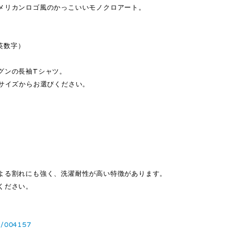
メリカンロゴ風のかっこいいモノクロアート。
・英数字）
グンの長袖Tシャツ。
0サイズからお選びください。
よる割れにも強く、洗濯耐性が高い特徴があります。
ください。
6/004157