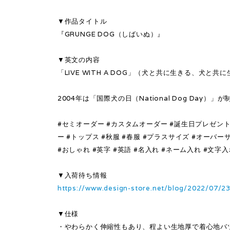
▼作品タイトル
『GRUNGE DOG（しばいぬ）』
▼英文の内容
「LIVE WITH A DOG」（犬と共に生きる、犬と共
2004年は「国際犬の日（National Dog Day
#セミオーダー #カスタムオーダー #誕生日プレゼント
ー #トップス #秋服 #春服 #プラスサイズ #オーバー
#おしゃれ #英字 #英語 #名入れ #ネーム入れ #文字
▼入荷待ち情報
https://www.design-store.net/blog/2022/07/2
▼仕様
・やわらかく伸縮性もあり、程よい生地厚で着心地バ