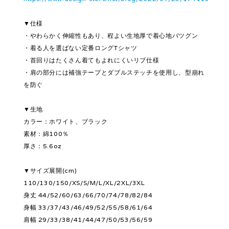
▼仕様
・やわらかく伸縮性もあり、程よい生地厚で着心地バツグン
・着る人を選ばない定番ロングTシャツ
・首回りはたくさん着てもよれにくいリブ仕様
・肩の部分には補強テープとダブルステッチを使用し、型崩れ
を防ぐ
▼生地
カラー：ホワイト、ブラック
素材：綿100％
厚さ：5.6oz
▼サイズ展開(cm)
110/130/150/XS/S/M/L/XL/2XL/3XL
身丈 44/52/60/63/66/70/74/78/82/84
身幅 33/37/43/46/49/52/55/58/61/64
肩幅 29/33/38/41/44/47/50/53/56/59