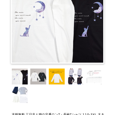
送料無料 三日月と猫の定番ロンT・長袖Tシャツ 110-3XL 大き