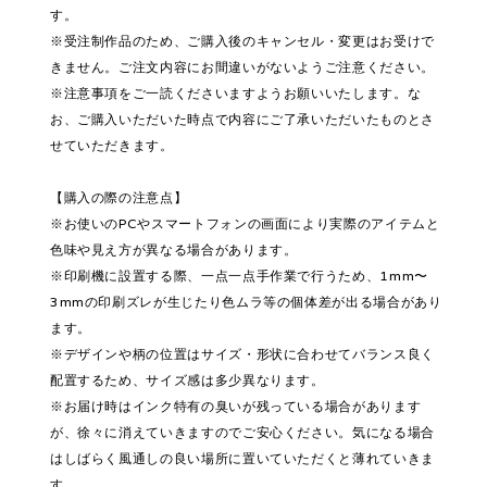
す。
※受注制作品のため、ご購入後のキャンセル・変更はお受けで
きません。ご注文内容にお間違いがないようご注意ください。
※注意事項をご一読くださいますようお願いいたします。な
お、ご購入いただいた時点で内容にご了承いただいたものとさ
せていただきます。
【購入の際の注意点】
※お使いのPCやスマートフォンの画面により実際のアイテムと
色味や見え方が異なる場合があります。
※印刷機に設置する際、一点一点手作業で行うため、1mm〜
3mmの印刷ズレが生じたり色ムラ等の個体差が出る場合があり
ます。
※デザインや柄の位置はサイズ・形状に合わせてバランス良く
配置するため、サイズ感は多少異なります。
※お届け時はインク特有の臭いが残っている場合があります
が、徐々に消えていきますのでご安心ください。気になる場合
はしばらく風通しの良い場所に置いていただくと薄れていきま
す。