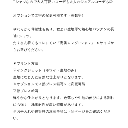
Tシャツなので大人可愛いコーデも大人カジュアルコーデも◎
オプションで文字の変更可能です（英数字）
やわらかく伸縮性もあり、程よい生地厚で着心地バツグンの長
袖Tシャツ。
たくさん着てもヨレにくい「定番ロングTシャツ」10サイズか
らお選びください。
▼プリント方法
▽インクジェット（ホワイト生地のみ）
生地になじんだ自然な仕上がりとなります。
※オプションで＜熱プレス転写＞に変更可能
▽熱プレス転写
鮮やかな仕上がりとなります。色落ちや生地の伸びによる割れ
にも強く、洗濯耐性が高い特徴があります。
※お手入れや保管時の注意事項は下記ページをご確認くださ
い。