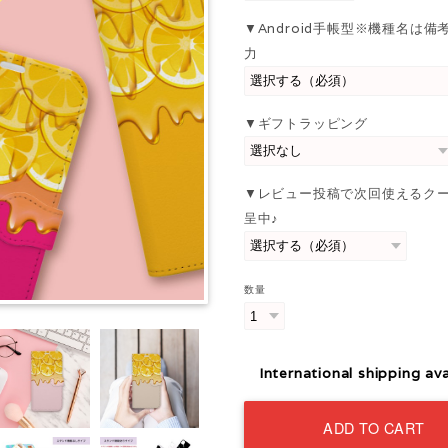
▼Android手帳型※機種名は備
力
▼ギフトラッピング
▼レビュー投稿で次回使えるク
呈中♪
数量
International shipping ava
ADD TO CART