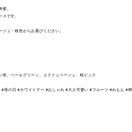
蜂蜜。
ースです。
ージュ・桜色からお選びください。
ジ色、ペールグリーン、エクリュベージュ、桜ピンク
#母の日 #ホワイトデー #おしゃれ #大人可愛い #フルーツ #れもん #檸