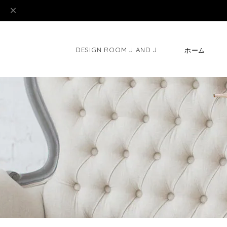
DESIGN ROOM J AND J
ホーム