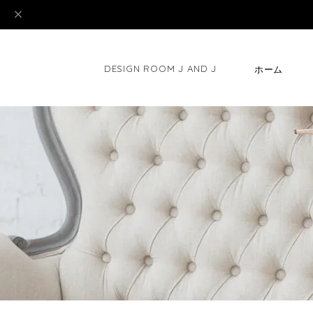
DESIGN ROOM J AND J
ホーム