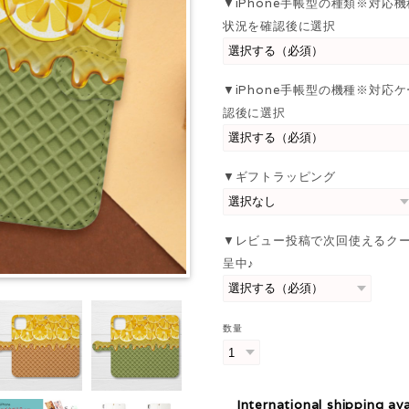
▼iPhone手帳型の種類※対応
状況を確認後に選択
▼iPhone手帳型の機種※対応
認後に選択
▼ギフトラッピング
▼レビュー投稿で次回使えるク
呈中♪
数量
International shipping ava