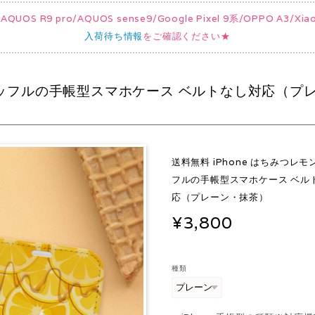
UOS R9 pro/AQUOS sense9/Google Pixel 9系/OPPO A3/
入荷待ち情報
をご確認ください★
とワッフルの手帳型スマホケース ベルトなし対応（プ
送料無料 iPhone はちみつレ
フルの手帳型スマホケース ベル
応（プレーン・抹茶）
¥3,800
種類