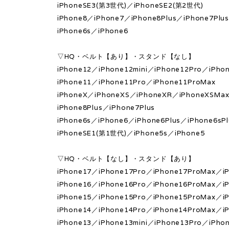
iPhoneSE3(第3世代)／iPhoneSE2(第2世代)
iPhone8／iPhone7／iPhone8Plus／iPhone7Plu
iPhone6s／iPhone6
▽HQ・ベルト【あり】・スタンド【なし】
iPhone12／iPhone12mini／iPhone12Pro／iPho
iPhone11／iPhone11Pro／iPhone11ProMax
iPhoneX／iPhoneXS／iPhoneXR／iPhoneXSMa
iPhone8Plus／iPhone7Plus
iPhone6s／iPhone6／iPhone6Plus／iPhone6sPl
iPhoneSE1(第1世代)／iPhone5s／iPhone5
▽HQ・ベルト【なし】・スタンド【あり】
iPhone17／iPhone17Pro／iPhone17ProMax／iP
iPhone16／iPhone16Pro／iPhone16ProMax／iP
iPhone15／iPhone15Pro／iPhone15ProMax／iP
iPhone14／iPhone14Pro／iPhone14ProMax／iP
iPhone13／iPhone13mini／iPhone13Pro／iPho