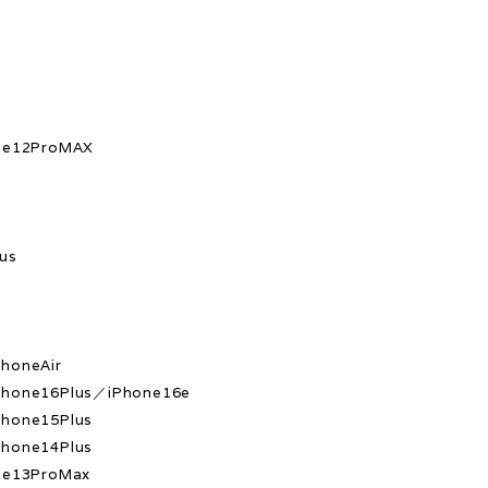
s
ne12ProMAX
x
us
honeAir
hone16Plus／iPhone16e
hone15Plus
hone14Plus
ne13ProMax