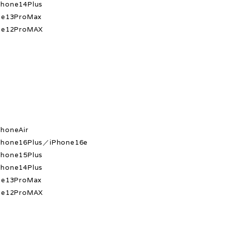
hone14Plus
ne13ProMax
ne12ProMAX
x
s
honeAir
hone16Plus／iPhone16e
hone15Plus
hone14Plus
ne13ProMax
ne12ProMAX