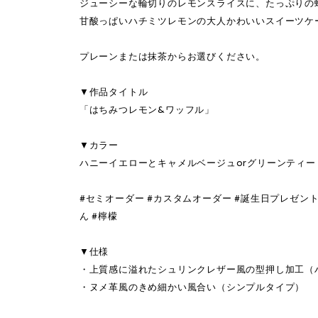
ジューシーな輪切りのレモンスライスに、たっぷりの
甘酸っぱいハチミツレモンの大人かわいいスイーツケ
プレーンまたは抹茶からお選びください。
▼作品タイトル
「はちみつレモン&ワッフル」
▼カラー
ハニーイエローとキャメルベージュorグリーンティー
#セミオーダー #カスタムオーダー #誕生日プレゼント 
ん #檸檬
▼仕様
・上質感に溢れたシュリンクレザー風の型押し加工（
・ヌメ革風のきめ細かい風合い（シンプルタイプ）