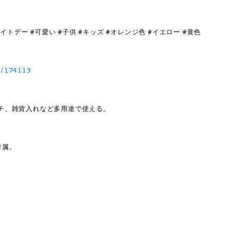
トデー #可愛い #子供 #キッズ #オレンジ色 #イエロー #黄色
3/174113
チ、雑貨入れなど多用途で使える。
付属。