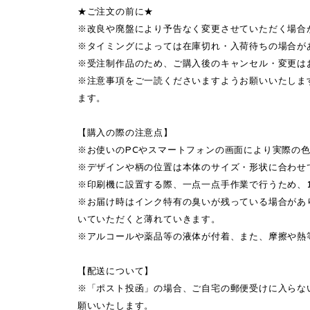
★ご注文の前に★
※改良や廃盤により予告なく変更させていただく場合
※タイミングによっては在庫切れ・入荷待ちの場合が
※受注制作品のため、ご購入後のキャンセル・変更は
※注意事項をご一読くださいますようお願いいたしま
ます。
【購入の際の注意点】
※お使いのPCやスマートフォンの画面により実際の
※デザインや柄の位置は本体のサイズ・形状に合わせ
※印刷機に設置する際、一点一点手作業で行うため、
※お届け時はインク特有の臭いが残っている場合があ
いていただくと薄れていきます。
※アルコールや薬品等の液体が付着、また、摩擦や熱
【配送について】
※「ポスト投函」の場合、ご自宅の郵便受けに入らな
願いいたします。