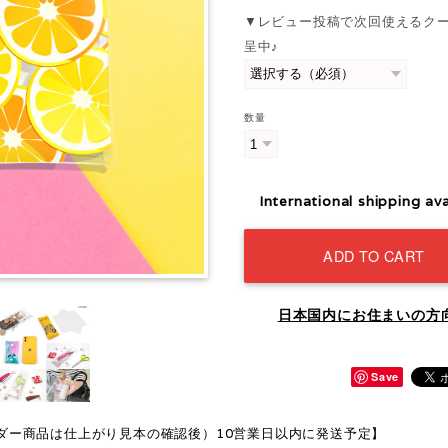
▼レビュー投稿で次回使えるク
呈中♪
数量
International shipping ava
ADD TO CART
日本国内にお住まいの方
Save
ダー商品は仕上がり見本の確認後）10営業日以内に発送予定】