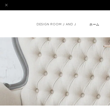
DESIGN ROOM J AND J
ホーム