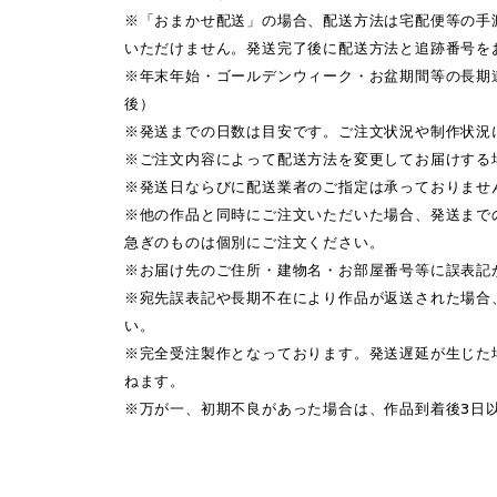
※「おまかせ配送」の場合、配送方法は宅配便等の手
いただけません。発送完了後に配送方法と追跡番号を
※年末年始・ゴールデンウィーク・お盆期間等の長期
後）
※発送までの日数は目安です。ご注文状況や制作状況
※ご注文内容によって配送方法を変更してお届けする
※発送日ならびに配送業者のご指定は承っておりませ
※他の作品と同時にご注文いただいた場合、発送まで
急ぎのものは個別にご注文ください。
※お届け先のご住所・建物名・お部屋番号等に誤表記
※宛先誤表記や長期不在により作品が返送された場合
い。
※完全受注製作となっております。発送遅延が生じた
ねます。
※万が一、初期不良があった場合は、作品到着後3日