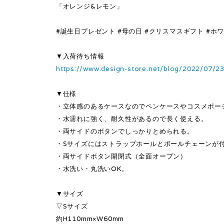
「オレンジ&レモン」
#誕生日プレゼント #母の日 #クリスマスギフト #ホワイ
▼入荷待ち情報
https://www.design-store.net/blog/2022/07/2
▼仕様
・立体感のあるケースなのでペンケースやコスメポー
・水濡れに強く、耐久性があるので長く使える。
・両サイドのボタンでしっかりとめられる。
・Sサイズにはストラップホールとボールチェーンが
・両サイドボタン開閉式（全面オープン）
・水洗い・丸洗いOK。
▼サイズ
▽Sサイズ
約H110mm×W60mm