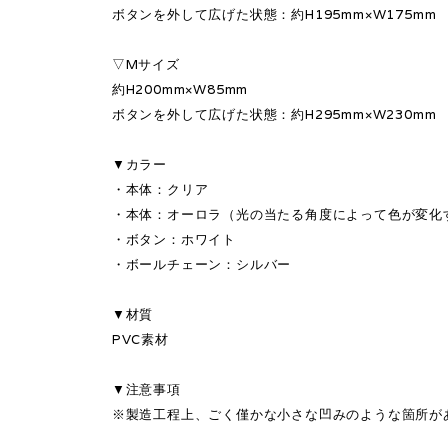
ボタンを外して広げた状態：約H195mm×W175mm
▽Mサイズ
約H200mm×W85mm
ボタンを外して広げた状態：約H295mm×W230mm
▼カラー
・本体：クリア
・本体：オーロラ（光の当たる角度によって色が変化
・ボタン：ホワイト
・ボールチェーン：シルバー
▼材質
PVC素材
▼注意事項
※製造工程上、ごく僅かな小さな凹みのような箇所が