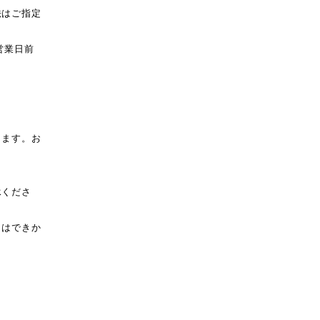
法はご指定
営業日前
ります。お
。
承くださ
とはできか