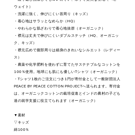
ウェイト）
・洗濯に強く、伸びにくい首周り（キッズ）
・着心地はサラッとなめらか（HQ）
・やわらかな肌ざわりで着心地抜群（オーガニック）
・襟元は丈夫で伸びにくいダブルステッチ（HQ、オーガニッ
ク、キッズ）
・襟元広めで腹部周りは細身のきれいなシルエット（レディー
ス）
・農薬や化学肥料を使わずに育てたサステナブルなコットンを
100％使用。地球にも肌にも優しいTシャツ（オーガニック）
・Tシャツ1枚のご注文につき1円が寄付金として一般財団法人
PEACE BY PEACE COTTON PROJECTへ送られます。寄付金
は、オーガニックコットンの栽培促進とインドの農村の子ども
達の就学支援に役立てられます（オーガニック）
▼素材
▽キッズ
綿100％