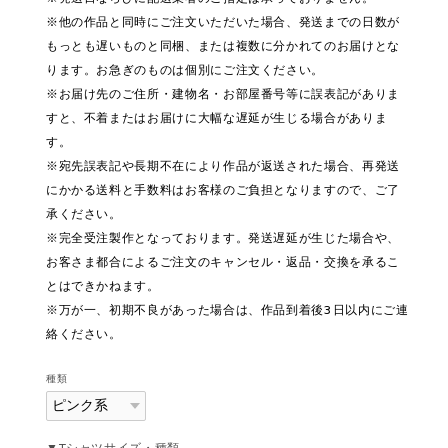
※他の作品と同時にご注文いただいた場合、発送までの日数が
もっとも遅いものと同梱、または複数に分かれてのお届けとな
ります。お急ぎのものは個別にご注文ください。
※お届け先のご住所・建物名・お部屋番号等に誤表記がありま
すと、不着またはお届けに大幅な遅延が生じる場合がありま
す。
※宛先誤表記や長期不在により作品が返送された場合、再発送
にかかる送料と手数料はお客様のご負担となりますので、ご了
承ください。
※完全受注製作となっております。発送遅延が生じた場合や、
お客さま都合によるご注文のキャンセル・返品・交換を承るこ
とはできかねます。
※万が一、初期不良があった場合は、作品到着後3日以内にご連
絡ください。
種類
▼Tシャツサイズ・種類