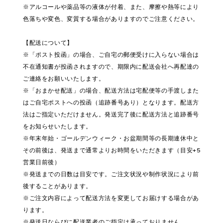
※アルコールや薬品等の液体が付着、また、摩擦や熱等により
色落ちや変色、変質する場合がありますのでご注意ください。
【配送について】
※「ポスト投函」の場合、ご自宅の郵便受けに入らない場合は
不在通知書が投函されますので、期限内に配送会社へ再配達の
ご連絡をお願いいたします。
※「おまかせ配送」の場合、配送方法は宅配便等の手渡しまた
はご自宅ポストへの投函（追跡番号あり）となります。配送方
法はご指定いただけません。発送完了後に配送方法と追跡番号
をお知らせいたします。
※年末年始・ゴールデンウィーク・お盆期間等の長期連休中と
その前後は、発送まで通常よりお時間をいただきます（目安+5
営業日前後）
※発送までの日数は目安です。ご注文状況や制作状況により前
後することがあります。
※ご注文内容によって配送方法を変更してお届けする場合があ
ります。
※発送日ならびに配送業者のご指定は承っておりません。