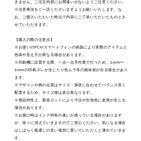
きません。ご注文内容にお間違いがないようご注意ください。
※注意事項をご一読くださいますようお願いいたします。な
お、ご購入いただいた時点で内容にご了承いただいたものとさ
せていただきます。
【購入の際の注意点】
※お使いのPCやスマートフォンの画面により実際のアイテムと
色味や見え方が異なる場合があります。
※印刷機に設置する際、一点一点手作業で行うため、1mm〜
3mmの印刷ズレが生じたり色ムラ等の個体差が出る場合があり
ます。
※デザインや柄の位置はサイズ・形状に合わせてバランス良く
配置するため、サイズ感は多少異なります。
※商品特性上、製造ロットにより寸法や生地色に差異が生じる
場合があります。
※お届け時はインク特有の臭いが残っている場合があります
が、徐々に消えていきますのでご安心ください。気になる場合
はしばらく風通しの良い場所に置いていただくと薄れていきま
す。