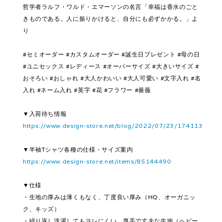
哲学者ラルフ・ワルド・エマーソンの名言「幸福は香水のごと
きものである。人に振りかけると、自分にも必ずかかる。」よ
り
#セミオーダー #カスタムオーダー #誕生日プレゼント #母の日
#ユニセックス #レディース #オーバーサイズ #大きいサイズ #
おそろい #おしゃれ #大人かわいい #大人可愛い #文字入れ #名
入れ #ネーム入れ #英字 #花 #フラワー #薔薇
▼入荷待ち情報
https://www.design-store.net/blog/2022/07/23/174113
▼半袖Tシャツ各種の仕様・サイズ案内
https://www.design-store.net/items/85144490
▼仕様
・生地の厚みは薄くもなく、丁度良い厚み（HQ、オーガニッ
ク、キッズ）
・繰り返し洗濯してもヨレにくい、厚手で丈夫な生地（ヘビー