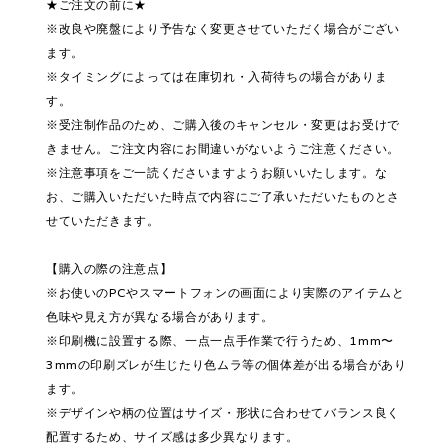
★ご注文の前に★
※改良や廃盤により予告なく変更させていただく場合がござい
ます。
※タイミングによっては在庫切れ・入荷待ちの場合がありま
す。
※受注制作品のため、ご購入後のキャンセル・変更はお受けで
きません。ご注文内容にお間違いがないようご注意ください。
※注意事項をご一読くださいますようお願いいたします。な
お、ご購入いただいた時点で内容にご了承いただいたものとさ
せていただきます。
【購入の際の注意点】
※お使いのPCやスマートフォンの画面により実際のアイテムと
色味や見え方が異なる場合があります。
※印刷機に設置する際、一点一点手作業で行うため、1mm〜
3mmの印刷ズレが生じたり色ムラ等の個体差が出る場合があり
ます。
※デザインや柄の位置はサイズ・形状に合わせてバランス良く
配置するため、サイズ感は多少異なります。