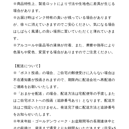
※商品特性上、製造ロットにより寸法や生地色に差異が生じる
場合があります。
※お届け時はインク特有の臭いが残っている場合があります
が、徐々に消えていきますのでご安心ください。気になる場合
はしばらく風通しの良い場所に置いていただくと薄れていきま
す。
※アルコールや薬品等の液体が付着、また、摩擦や熱等により
色落ちや変色、変質する場合がありますのでご注意ください。
【配送について】
※「ポスト投函」の場合、ご自宅の郵便受けに入らない場合は
不在通知書が投函されますので、期限内に配送会社へ再配達の
ご連絡をお願いいたします。
※「おまかせ配送」の場合、配送方法は宅配便等の手渡しまた
はご自宅ポストへの投函（追跡番号あり）となります。配送方
法はご指定いただけません。発送完了後に配送方法と追跡番号
をお知らせいたします。
※年末年始・ゴールデンウィーク・お盆期間等の長期連休中と
その前後は、発送まで通常よりお時間をいただきます（目安+5