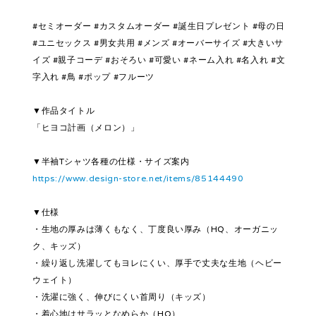
#セミオーダー #カスタムオーダー #誕生日プレゼント #母の日
#ユニセックス #男女共用 #メンズ #オーバーサイズ #大きいサ
イズ #親子コーデ #おそろい #可愛い #ネーム入れ #名入れ #文
字入れ #鳥 #ポップ #フルーツ
▼作品タイトル
「ヒヨコ計画（メロン）」
▼半袖Tシャツ各種の仕様・サイズ案内
https://www.design-store.net/items/85144490
▼仕様
・生地の厚みは薄くもなく、丁度良い厚み（HQ、オーガニッ
ク、キッズ）
・繰り返し洗濯してもヨレにくい、厚手で丈夫な生地（ヘビー
ウェイト）
・洗濯に強く、伸びにくい首周り（キッズ）
・着心地はサラッとなめらか（HQ）