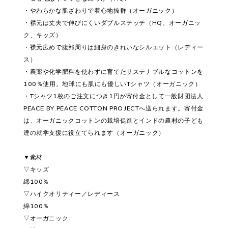
・やわらかな肌ざわりで着心地抜群（オーガニック）
・襟元は丈夫で伸びにくいダブルステッチ（HQ、オーガニッ
ク、キッズ）
・襟元広めで腹部周りは細身のきれいなシルエット（レディー
ス）
・農薬や化学肥料を使わずに育てたサステナブルなコットンを
100％使用。地球にも肌にも優しいTシャツ（オーガニック）
・Tシャツ1枚のご注文につき1円が寄付金として一般財団法人
PEACE BY PEACE COTTON PROJECTへ送られます。寄付金
は、オーガニックコットンの栽培促進とインドの農村の子ども
達の就学支援に役立てられます（オーガニック）
▼素材
▽キッズ
綿100％
▽ハイクオリティー／レディース
綿100％
▽オーガニック