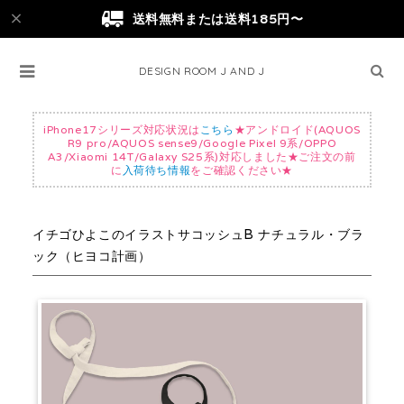
送料無料または送料185円〜
DESIGN ROOM J AND J
iPhone17シリーズ対応状況は
こちら
★アンドロイド(AQUOS
R9 pro/AQUOS sense9/Google Pixel 9系/OPPO
A3/Xiaomi 14T/Galaxy S25系)対応しました★ご注文の前
に
入荷待ち情報
をご確認ください★
イチゴひよこのイラストサコッシュB ナチュラル・ブラ
ック（ヒヨコ計画）