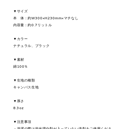
▼サイズ
本 体：約W300×H230mm×マチなし
内容量：約0.7リットル
▼カラー
ナチュラル、ブラック
▼素材
綿100％
▼生地の種類
キャンバス生地
▼厚さ
8.3oz
▼注意事項
・洗濯の際は蛍光増白剤が入っていない洗剤をご使用くださ