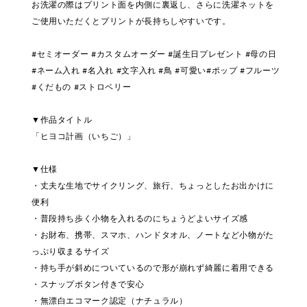
お洗濯の際はプリント面を内側に裏返し、さらに洗濯ネットを
ご使用いただくとプリントが長持ちしやすいです。
#セミオーダー #カスタムオーダー #誕生日プレゼント #母の日
#ネーム入れ #名入れ #文字入れ #鳥 #可愛い#ポップ #フルーツ
#くだもの #ストロベリー
▼作品タイトル
「ヒヨコ計画（いちご）」
▼仕様
・丈夫な生地でサイクリング、旅行、ちょっとしたお出かけに
便利
・普段持ち歩く小物を入れるのにちょうどよいサイズ感
・お財布、携帯、スマホ、ハンドタオル、ノートなど小物がた
っぷり収まるサイズ
・持ち手が斜めについているので形が崩れず綺麗に着用できる
・スナップボタン付きで安心
・無漂白エコマーク認定（ナチュラル）