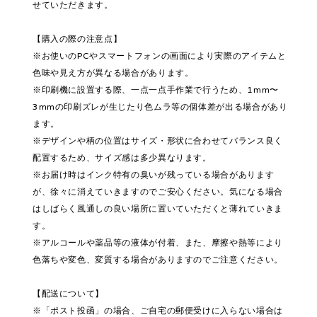
せていただきます。
【購入の際の注意点】
※お使いのPCやスマートフォンの画面により実際のアイテムと
色味や見え方が異なる場合があります。
※印刷機に設置する際、一点一点手作業で行うため、1mm〜
3mmの印刷ズレが生じたり色ムラ等の個体差が出る場合があり
ます。
※デザインや柄の位置はサイズ・形状に合わせてバランス良く
配置するため、サイズ感は多少異なります。
※お届け時はインク特有の臭いが残っている場合があります
が、徐々に消えていきますのでご安心ください。気になる場合
はしばらく風通しの良い場所に置いていただくと薄れていきま
す。
※アルコールや薬品等の液体が付着、また、摩擦や熱等により
色落ちや変色、変質する場合がありますのでご注意ください。
【配送について】
※「ポスト投函」の場合、ご自宅の郵便受けに入らない場合は