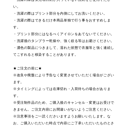
い。
・洗濯の際はプリント部分を内側にしてお洗いください。
・洗濯の際はできるだけ本商品単独で行う事をおすすめしま
す。
・プリント部分にはなるべくアイロンをあてないでください。
・洗濯後のタンブラー乾燥や、強く絞る等はお避けください。
・濃色の製品につきまして、濡れた状態で衣服等と強く連続し
てこすれると移染することがあります。
★ご注文の前に★
※改良や廃盤により予告なく変更させていただく場合がござい
ます。
※タイミングによっては在庫切れ・入荷待ちの場合がありま
す。
※受注制作品のため、ご購入後のキャンセル・変更はお受けで
きません。ご注文内容にお間違いがないようご注意ください。
※注意事項をご一読くださいますようお願いいたします。な
お、ご購入いただいた時点で内容にご了承いただいたものとさ