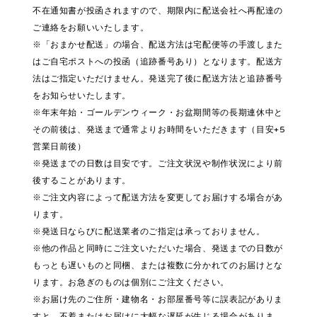
不在通知書が投函されますので、期限内に配送会社へ再配達の
ご連絡をお願いいたします。
※「おまかせ配送」の場合、配送方法は宅配便等の手渡しまた
はご自宅ポストへの投函（追跡番号あり）となります。配送方
法はご指定いただけません。発送完了後に配送方法と追跡番号
をお知らせいたします。
※年末年始・ゴールデンウィーク・お盆期間等の長期連休中と
その前後は、発送まで通常よりお時間をいただきます（目安+5
営業日前後）
※発送までの日数は目安です。ご注文状況や制作状況により前
後することがあります。
※ご注文内容によって配送方法を変更してお届けする場合があ
ります。
※発送日ならびに配送業者のご指定は承っておりません。
※他の作品と同時にご注文いただいた場合、発送までの日数が
もっとも遅いものと同梱、または複数に分かれてのお届けとな
ります。お急ぎのものは個別にご注文ください。
※お届け先のご住所・建物名・お部屋番号等に誤表記がありま
すと、不着またはお届けに大幅な遅延が生じる場合がありま