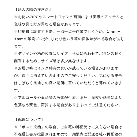
【購入の際の注意点】
※お使いのPCやスマートフォンの画面により実際のアイテムと
色味や見え方が異なる場合があります。
※印刷機に設置する際、一点一点手作業で行うため、1mm〜
3mmの印刷ズレが生じたり色ムラ等の個体差が出る場合があり
ます。
※デザインや柄の位置はサイズ・形状に合わせてバランス良く
配置するため、サイズ感は多少異なります。
※お届け時はインク特有の臭いが残っている場合があります
が、徐々に消えていきますのでご安心ください。気になる場合
はしばらく風通しの良い場所に置いていただくと薄れていきま
す。
※アルコールや薬品等の液体が付着、また、摩擦や熱等により
色落ちや変色、変質する場合がありますのでご注意ください。
【配送について】
※「ポスト投函」の場合、ご自宅の郵便受けに入らない場合は
不在通知書が投函されますので、期限内に配送会社へ再配達の