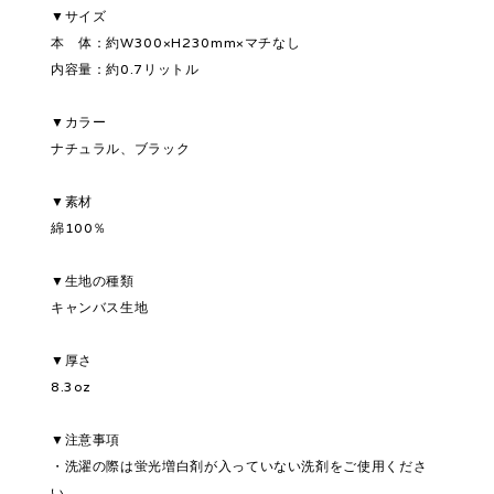
▼サイズ
本 体：約W300×H230mm×マチなし
内容量：約0.7リットル
▼カラー
ナチュラル、ブラック
▼素材
綿100％
▼生地の種類
キャンバス生地
▼厚さ
8.3oz
▼注意事項
・洗濯の際は蛍光増白剤が入っていない洗剤をご使用くださ
い。