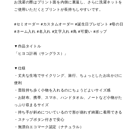
お洗濯の際はプリント面を内側に裏返し、さらに洗濯ネットを
ご使用いただくとプリントが長持ちしやすいです。
#セミオーダー #カスタムオーダー #誕生日プレゼント #母の日
#ネーム入れ #名入れ #文字入れ #鳥 #可愛い #ポップ
▼作品タイトル
「ヒヨコ計画（サングラス）」
▼仕様
・丈夫な生地でサイクリング、旅行、ちょっとしたお出かけに
便利
・普段持ち歩く小物を入れるのにちょうどよいサイズ感
・お財布、携帯、スマホ、ハンドタオル、ノートなど小物がた
っぷり収まるサイズ
・持ち手が斜めについているので形が崩れず綺麗に着用できる
・スナップボタン付きで安心
・無漂白エコマーク認定（ナチュラル）