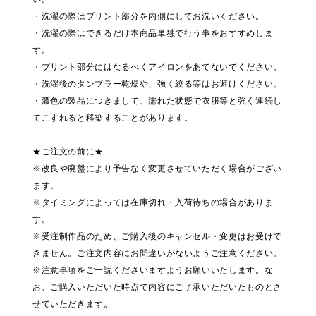
・洗濯の際はプリント部分を内側にしてお洗いください。
・洗濯の際はできるだけ本商品単独で行う事をおすすめしま
す。
・プリント部分にはなるべくアイロンをあてないでください。
・洗濯後のタンブラー乾燥や、強く絞る等はお避けください。
・濃色の製品につきまして、濡れた状態で衣服等と強く連続し
てこすれると移染することがあります。
★ご注文の前に★
※改良や廃盤により予告なく変更させていただく場合がござい
ます。
※タイミングによっては在庫切れ・入荷待ちの場合がありま
す。
※受注制作品のため、ご購入後のキャンセル・変更はお受けで
きません。ご注文内容にお間違いがないようご注意ください。
※注意事項をご一読くださいますようお願いいたします。な
お、ご購入いただいた時点で内容にご了承いただいたものとさ
せていただきます。