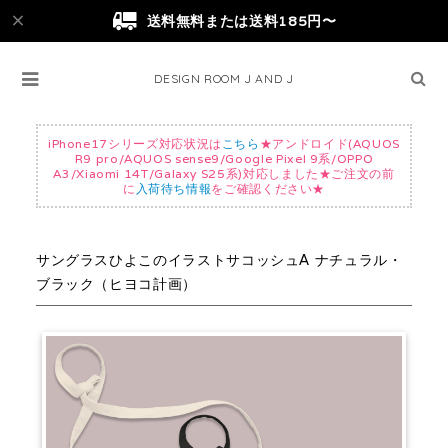
送料無料または送料185円〜
DESIGN ROOM J AND J
iPhone17シリーズ対応状況は
こちら
★アンドロイド(AQUOS
R9 pro/AQUOS sense9/Google Pixel 9系/OPPO
A3/Xiaomi 14T/Galaxy S25系)対応しました★ご注文の前
に
入荷待ち情報
をご確認ください★
サングラスひよこのイラストサコッシュA ナチュラル・
ブラック（ヒヨコ計画）