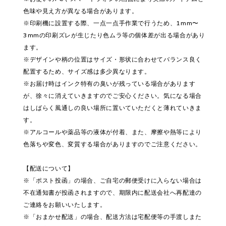
色味や見え方が異なる場合があります。
※印刷機に設置する際、一点一点手作業で行うため、1mm〜
3mmの印刷ズレが生じたり色ムラ等の個体差が出る場合があり
ます。
※デザインや柄の位置はサイズ・形状に合わせてバランス良く
配置するため、サイズ感は多少異なります。
※お届け時はインク特有の臭いが残っている場合があります
が、徐々に消えていきますのでご安心ください。気になる場合
はしばらく風通しの良い場所に置いていただくと薄れていきま
す。
※アルコールや薬品等の液体が付着、また、摩擦や熱等により
色落ちや変色、変質する場合がありますのでご注意ください。
【配送について】
※「ポスト投函」の場合、ご自宅の郵便受けに入らない場合は
不在通知書が投函されますので、期限内に配送会社へ再配達の
ご連絡をお願いいたします。
※「おまかせ配送」の場合、配送方法は宅配便等の手渡しまた