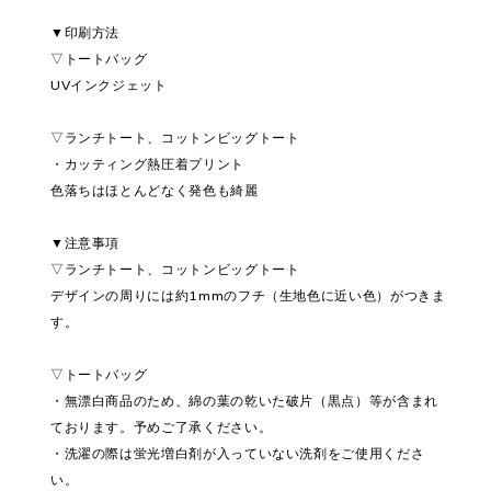
▼印刷方法
▽トートバッグ
UVインクジェット
▽ランチトート、コットンビッグトート
・カッティング熱圧着プリント
色落ちはほとんどなく発色も綺麗
▼注意事項
▽ランチトート、コットンビッグトート
デザインの周りには約1mmのフチ（生地色に近い色）がつきま
す。
▽トートバッグ
・無漂白商品のため、綿の葉の乾いた破片（黒点）等が含まれ
ております。予めご了承ください。
・洗濯の際は蛍光増白剤が入っていない洗剤をご使用くださ
い。