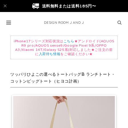
送料無料または送料185円〜
DESIGN ROOM J AND J
iPhone17シリーズ対応状況は
こちら
★アンドロイド(AQUOS
R9 pro/AQUOS sense9/Google Pixel 9系/OPPO
A3/Xiaomi 14T/Galaxy S25系)対応しました★ご注文の前
に
入荷待ち情報
をご確認ください★
ツッパリひよこの選べるトートバッグB ランチトート・
コットンビッグトート（ヒヨコ計画）