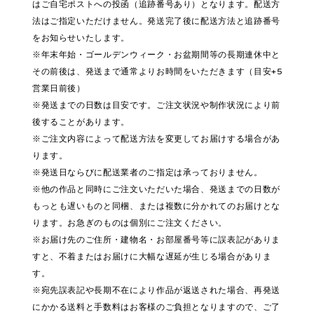
はご自宅ポストへの投函（追跡番号あり）となります。配送方
法はご指定いただけません。発送完了後に配送方法と追跡番号
をお知らせいたします。
※年末年始・ゴールデンウィーク・お盆期間等の長期連休中と
その前後は、発送まで通常よりお時間をいただきます（目安+5
営業日前後）
※発送までの日数は目安です。ご注文状況や制作状況により前
後することがあります。
※ご注文内容によって配送方法を変更してお届けする場合があ
ります。
※発送日ならびに配送業者のご指定は承っておりません。
※他の作品と同時にご注文いただいた場合、発送までの日数が
もっとも遅いものと同梱、または複数に分かれてのお届けとな
ります。お急ぎのものは個別にご注文ください。
※お届け先のご住所・建物名・お部屋番号等に誤表記がありま
すと、不着またはお届けに大幅な遅延が生じる場合がありま
す。
※宛先誤表記や長期不在により作品が返送された場合、再発送
にかかる送料と手数料はお客様のご負担となりますので、ご了