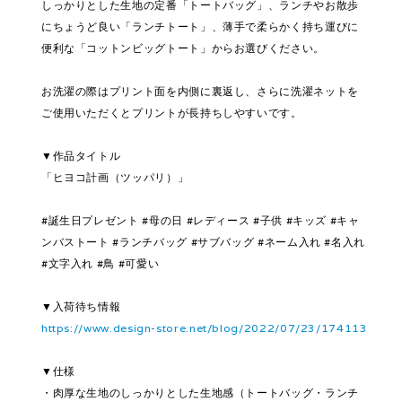
しっかりとした生地の定番「トートバッグ」、ランチやお散歩
にちょうど良い「ランチトート」、薄手で柔らかく持ち運びに
便利な「コットンビッグトート」からお選びください。
お洗濯の際はプリント面を内側に裏返し、さらに洗濯ネットを
ご使用いただくとプリントが長持ちしやすいです。
▼作品タイトル
「ヒヨコ計画（ツッパリ）」
#誕生日プレゼント #母の日 #レディース #子供 #キッズ #キャ
ンバストート #ランチバッグ #サブバッグ #ネーム入れ #名入れ
#文字入れ #鳥 #可愛い
▼入荷待ち情報
https://www.design-store.net/blog/2022/07/23/174113
▼仕様
・肉厚な生地のしっかりとした生地感（トートバッグ・ランチ