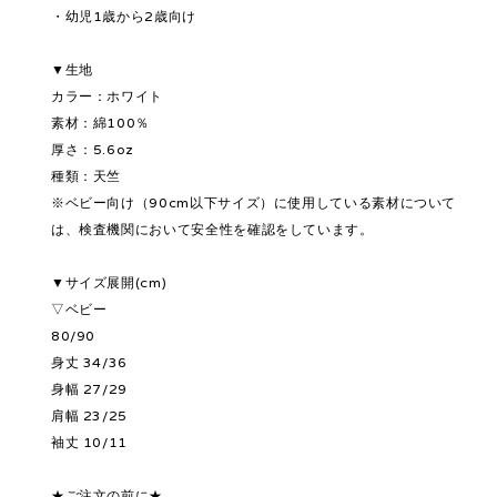
・幼児1歳から2歳向け
▼生地
カラー：ホワイト
素材：綿100％
厚さ：5.6oz
種類：天竺
※ベビー向け（90cm以下サイズ）に使用している素材について
は、検査機関において安全性を確認をしています。
▼サイズ展開(cm)
▽ベビー
80/90
身丈 34/36
身幅 27/29
肩幅 23/25
袖丈 10/11
★ご注文の前に★