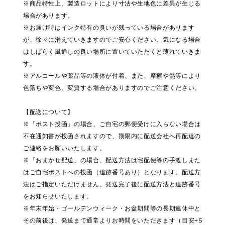
※商品特性上、製造ロットにより寸法や生地色に差異が生じる
場合があります。
※お届け時はインク特有の臭いが残っている場合があります
が、徐々に消えていきますのでご安心ください。気になる場合
はしばらく風通しの良い場所に置いていただくと薄れていきま
す。
※アルコールや薬品等の液体が付着、また、摩擦や熱等により
色落ちや変色、変質する場合がありますのでご注意ください。
【配送について】
※「ポスト投函」の場合、ご自宅の郵便受けに入らない場合は
不在通知書が投函されますので、期限内に配送会社へ再配達の
ご連絡をお願いいたします。
※「おまかせ配送」の場合、配送方法は宅配便等の手渡しまた
はご自宅ポストへの投函（追跡番号あり）となります。配送方
法はご指定いただけません。発送完了後に配送方法と追跡番号
をお知らせいたします。
※年末年始・ゴールデンウィーク・お盆期間等の長期連休中と
その前後は、発送まで通常よりお時間をいただきます（目安+5