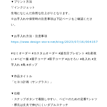
▼プリント方法
▽インクジェット
生地になじんだ自然な仕上がりとなります。
※お手入れや保管時の注意事項は下記ページをご確認くださ
い。
▼お手入れ方法・注意事項
https://www.design-store.net/blog/2023/07/16/004157
#セミオーダー #カスタムオーダー #誕生日プレゼント #出産祝
い #ベビー服 #親子コーデ #双子コーデ #おそろい #名入れ #文
字入れ #鳥 #ポップ
▼作品タイトル
「ヒヨコ計画（サングラス）」
▼仕様
・スナップボタンで着脱しやすい、ベビーのための定番Tシャツ
・襟元は丈夫で伸びにくいダブルステッチ