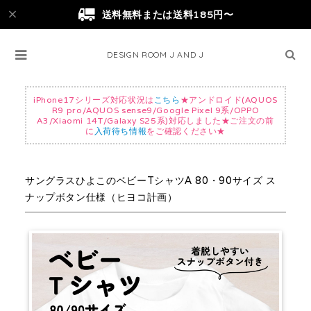
送料無料または送料185円〜
DESIGN ROOM J AND J
iPhone17シリーズ対応状況は
こちら
★アンドロイド(AQUOS
R9 pro/AQUOS sense9/Google Pixel 9系/OPPO
A3/Xiaomi 14T/Galaxy S25系)対応しました★ご注文の前
に
入荷待ち情報
をご確認ください★
サングラスひよこのベビーTシャツA 80・90サイズ ス
ナップボタン仕様（ヒヨコ計画）