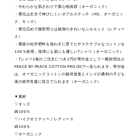
・やわらかな肌ざわりで着心地抜群（オーガニック）
・襟元は丈夫で伸びにくいダブルステッチ（HQ、オーガニッ
ク、キッズ）
・襟元広めで腹部周りは細身のきれいなシルエット（レディー
ス）
・農薬や化学肥料を使わずに育てたサステナブルなコットンを
100％使用。地球にも肌にも優しいTシャツ（オーガニック）
・Tシャツ1枚のご注文につき1円が寄付金として一般財団法人
PEACE BY PEACE COTTON PROJECTへ送られます。寄付金
は、オーガニックコットンの栽培促進とインドの農村の子ども
達の就学支援に役立てられます（オーガニック）
▼素材
▽キッズ
綿100％
▽ハイクオリティー／レディース
綿100％
▽オーガニック