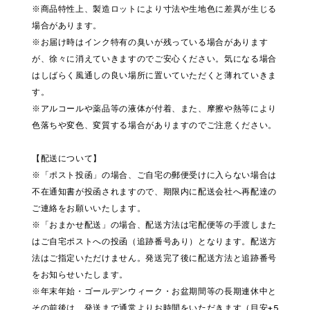
※商品特性上、製造ロットにより寸法や生地色に差異が生じる
場合があります。
※お届け時はインク特有の臭いが残っている場合があります
が、徐々に消えていきますのでご安心ください。気になる場合
はしばらく風通しの良い場所に置いていただくと薄れていきま
す。
※アルコールや薬品等の液体が付着、また、摩擦や熱等により
色落ちや変色、変質する場合がありますのでご注意ください。
【配送について】
※「ポスト投函」の場合、ご自宅の郵便受けに入らない場合は
不在通知書が投函されますので、期限内に配送会社へ再配達の
ご連絡をお願いいたします。
※「おまかせ配送」の場合、配送方法は宅配便等の手渡しまた
はご自宅ポストへの投函（追跡番号あり）となります。配送方
法はご指定いただけません。発送完了後に配送方法と追跡番号
をお知らせいたします。
※年末年始・ゴールデンウィーク・お盆期間等の長期連休中と
その前後は、発送まで通常よりお時間をいただきます（目安+5