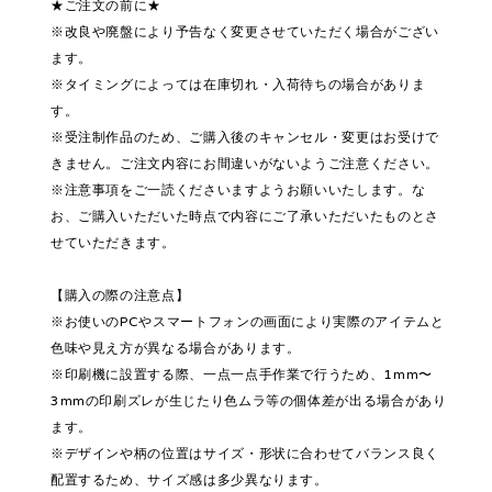
★ご注文の前に★
※改良や廃盤により予告なく変更させていただく場合がござい
ます。
※タイミングによっては在庫切れ・入荷待ちの場合がありま
す。
※受注制作品のため、ご購入後のキャンセル・変更はお受けで
きません。ご注文内容にお間違いがないようご注意ください。
※注意事項をご一読くださいますようお願いいたします。な
お、ご購入いただいた時点で内容にご了承いただいたものとさ
せていただきます。
【購入の際の注意点】
※お使いのPCやスマートフォンの画面により実際のアイテムと
色味や見え方が異なる場合があります。
※印刷機に設置する際、一点一点手作業で行うため、1mm〜
3mmの印刷ズレが生じたり色ムラ等の個体差が出る場合があり
ます。
※デザインや柄の位置はサイズ・形状に合わせてバランス良く
配置するため、サイズ感は多少異なります。