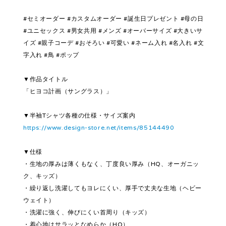
#セミオーダー #カスタムオーダー #誕生日プレゼント #母の日
#ユニセックス #男女共用 #メンズ #オーバーサイズ #大きいサ
イズ #親子コーデ #おそろい #可愛い #ネーム入れ #名入れ #文
字入れ #鳥 #ポップ
▼作品タイトル
「ヒヨコ計画（サングラス）」
▼半袖Tシャツ各種の仕様・サイズ案内
https://www.design-store.net/items/85144490
▼仕様
・生地の厚みは薄くもなく、丁度良い厚み（HQ、オーガニッ
ク、キッズ）
・繰り返し洗濯してもヨレにくい、厚手で丈夫な生地（ヘビー
ウェイト）
・洗濯に強く、伸びにくい首周り（キッズ）
・着心地はサラッとなめらか（HQ）