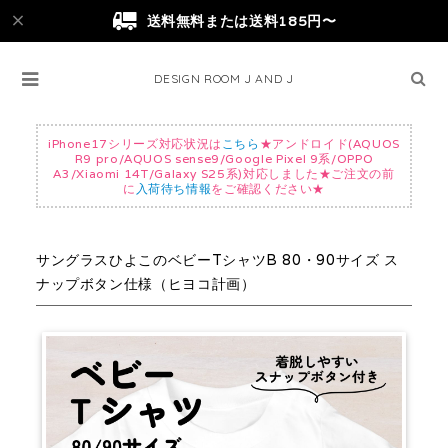
送料無料または送料185円〜
DESIGN ROOM J AND J
iPhone17シリーズ対応状況は
こちら
★アンドロイド(AQUOS
R9 pro/AQUOS sense9/Google Pixel 9系/OPPO
A3/Xiaomi 14T/Galaxy S25系)対応しました★ご注文の前
に
入荷待ち情報
をご確認ください★
サングラスひよこのベビーTシャツB 80・90サイズ ス
ナップボタン仕様（ヒヨコ計画）