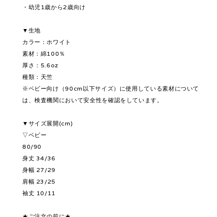
・幼児1歳から2歳向け
▼生地
カラー：ホワイト
素材：綿100％
厚さ：5.6oz
種類：天竺
※ベビー向け（90cm以下サイズ）に使用している素材について
は、検査機関において安全性を確認をしています。
▼サイズ展開(cm)
▽ベビー
80/90
身丈 34/36
身幅 27/29
肩幅 23/25
袖丈 10/11
★ご注文の前に★