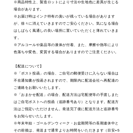
※商品特性上、製造ロットにより寸法や生地色に差異が生じる
場合があります。
※お届け時はインク特有の臭いが残っている場合があります
が、徐々に消えていきますのでご安心ください。気になる場合
はしばらく風通しの良い場所に置いていただくと薄れていきま
す。
※アルコールや薬品等の液体が付着、また、摩擦や熱等により
色落ちや変色、変質する場合がありますのでご注意ください。
【配送について】
※「ポスト投函」の場合、ご自宅の郵便受けに入らない場合は
不在通知書が投函されますので、期限内に配送会社へ再配達の
ご連絡をお願いいたします。
※「おまかせ配送」の場合、配送方法は宅配便等の手渡しまた
はご自宅ポストへの投函（追跡番号あり）となります。配送方
法はご指定いただけません。発送完了後に配送方法と追跡番号
をお知らせいたします。
※年末年始・ゴールデンウィーク・お盆期間等の長期連休中と
その前後は、発送まで通常よりお時間をいただきます（目安+5