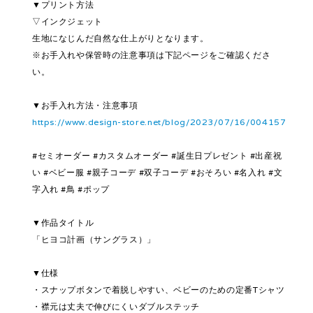
▼プリント方法
▽インクジェット
生地になじんだ自然な仕上がりとなります。
※お手入れや保管時の注意事項は下記ページをご確認くださ
い。
▼お手入れ方法・注意事項
https://www.design-store.net/blog/2023/07/16/004157
#セミオーダー #カスタムオーダー #誕生日プレゼント #出産祝
い #ベビー服 #親子コーデ #双子コーデ #おそろい #名入れ #文
字入れ #鳥 #ポップ
▼作品タイトル
「ヒヨコ計画（サングラス）」
▼仕様
・スナップボタンで着脱しやすい、ベビーのための定番Tシャツ
・襟元は丈夫で伸びにくいダブルステッチ