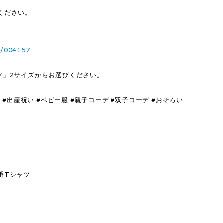
ください。
6/004157
ツ」2サイズからお選びください。
#出産祝い #ベビー服 #親子コーデ #双子コーデ #おそろい
番Tシャツ