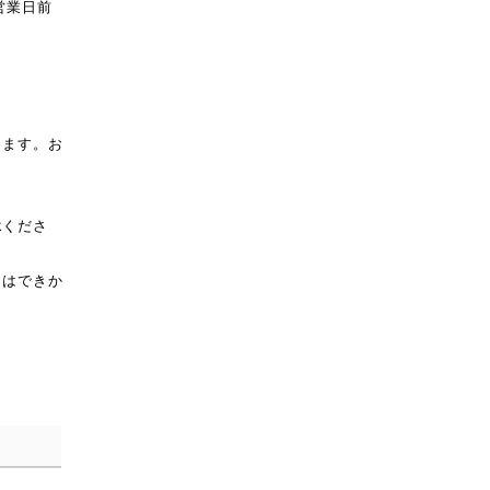
営業日前
ります。お
。
承くださ
とはできか