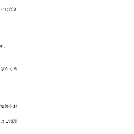
ていただき
す。
しばらく風
ご連絡をお
法はご指定