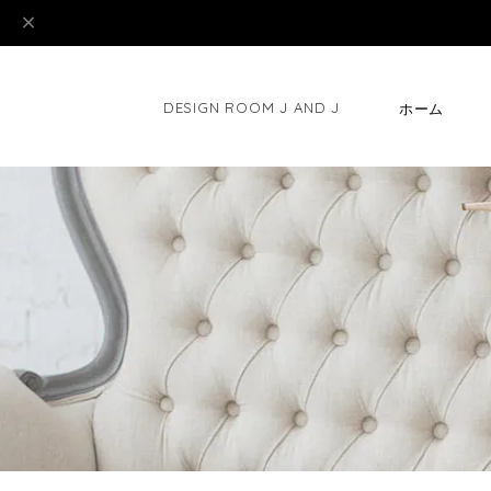
DESIGN ROOM J AND J
ホーム