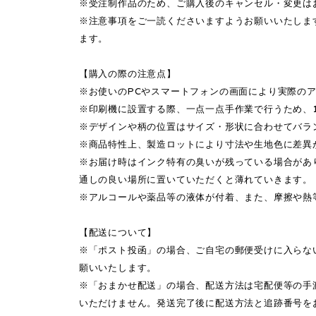
※受注制作品のため、ご購入後のキャンセル・変更は
※注意事項をご一読くださいますようお願いいたしま
ます。
【購入の際の注意点】
※お使いのPCやスマートフォンの画面により実際の
※印刷機に設置する際、一点一点手作業で行うため、
※デザインや柄の位置はサイズ・形状に合わせてバラ
※商品特性上、製造ロットにより寸法や生地色に差異
※お届け時はインク特有の臭いが残っている場合があ
通しの良い場所に置いていただくと薄れていきます。
※アルコールや薬品等の液体が付着、また、摩擦や熱
【配送について】
※「ポスト投函」の場合、ご自宅の郵便受けに入らな
願いいたします。
※「おまかせ配送」の場合、配送方法は宅配便等の手
いただけません。発送完了後に配送方法と追跡番号を