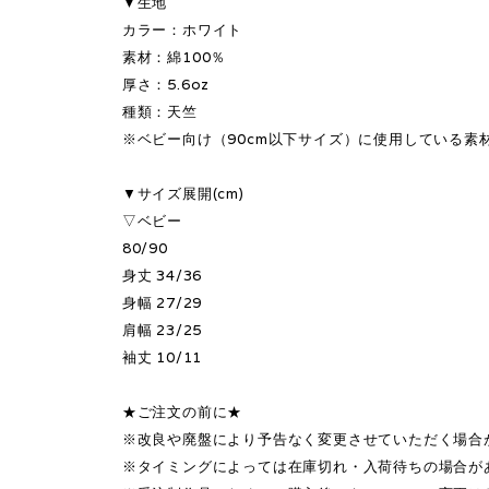
▼生地
カラー：ホワイト
素材：綿100％
厚さ：5.6oz
種類：天竺
※ベビー向け（90cm以下サイズ）に使用している
▼サイズ展開(cm)
▽ベビー
80/90
身丈 34/36
身幅 27/29
肩幅 23/25
袖丈 10/11
★ご注文の前に★
※改良や廃盤により予告なく変更させていただく場合
※タイミングによっては在庫切れ・入荷待ちの場合が