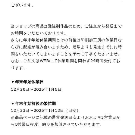
ございます。
当ショップの商品は受注制作品のため、ご注文から発送まで
お時間をいただいております。
さらに年末年始休業期間とその前後は印刷加工所の休業日な
らびに配送が混み合いますため、通常よりも発送までにお時
間をいただいてしまいますことを予めご了承くださいませ。
なお、ご注文はWEBにて休業期間を問わず24時間受付てお
ります。
▼
年末年始休業日
12月28日〜
2025年
1月5日
▼
年末年始
前後の繁忙期
12月23日〜
2025年1
月13日（目安）
※商品ページに記載の通常発送目安よりおおよそ3営業日か
ら5
営業
日程度、納期を加算させていただきます。