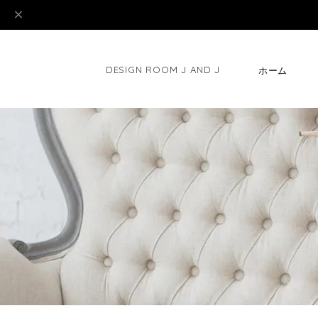
DESIGN ROOM J AND J
ホーム