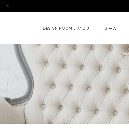
DESIGN ROOM J AND J
ホーム